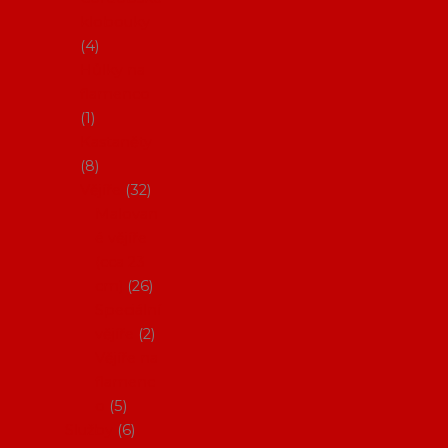
klobouky
4
Hůlky na
flamenco
1
Kastaněty
8
Vějíře
32
Malovan
é vějíře
(cca 23
cm)
26
Speciální
vějíře
2
Vějíře na
flamenc
o
5
Služby
6