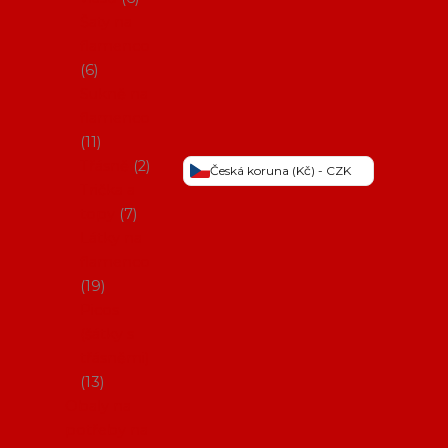
Šaty na
flamenco
6
Sukně na
flamenco
11
Třásně
2
Česká koruna (Kč) - CZK
Trička a
topy
7
Látky na
flamenco
19
Picos
(šátky s
třásněmi)
13
Obaly na
potřeby na