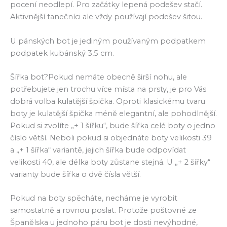
pocení neodlepí. Pro začátky lepená podešev stačí.
Aktivnější tanečníci ale vždy používají podešev šitou.
U pánských bot je jediným používaným podpatkem
podpatek kubánský 3,5 cm.
Šířka bot?Pokud nemáte obecně širší nohu, ale
potřebujete jen trochu více místa na prsty, je pro Vás
dobrá volba kulatější špička. Oproti klasickému tvaru
boty je kulatější špička méně elegantní, ale pohodlnější.
Pokud si zvolíte „+ 1 šířku“, bude šířka celé boty o jedno
číslo větší. Neboli pokud si objednáte boty velikosti 39
a „+ 1 šířka“ variantě, jejich šířka bude odpovídat
velikosti 40, ale délka boty zůstane stejná. U „+ 2 šířky“
varianty bude šířka o dvě čísla větší.
Pokud na boty spěcháte, necháme je vyrobit
samostatně a rovnou poslat. Protože poštovné ze
Španělska u jednoho páru bot je dosti nevýhodné,