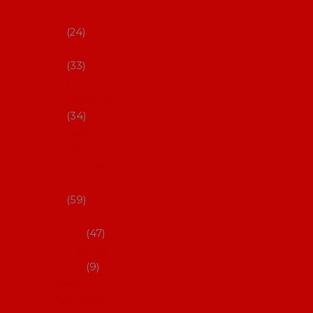
s Coral
24
Artefyl
33
Luna
flamenca
34
Don
flamenc
o - NYNÍ
NELZE!
59
dámsk
é
47
pánsk
é
9
Boty na
flamenco