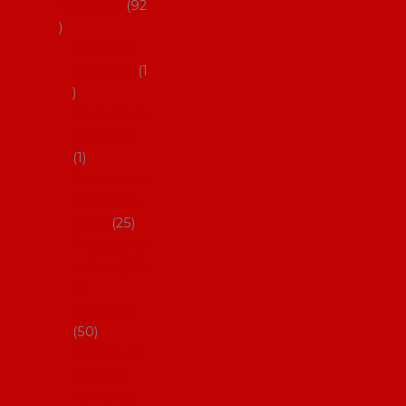
flamenco
92
Obaly na
mantóny
1
Pouzdra na
kastaněty
1
Pouzdra na
malované
vějíře
25
Pouzdra na
velké vějíře
na
flamenco
50
Pytlíčky na
boty na
flamenco