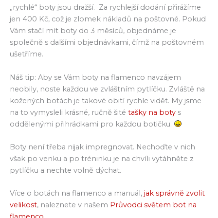
„rychlé“ boty jsou dražší. Za rychlejší dodání přirážíme
jen 400 Kč, což je zlomek nákladů na poštovné. Pokud
Vám stačí mít boty do 3 měsíců, objednáme je
společně s dalšími objednávkami, čímž na poštovném
ušetříme.
Náš tip: Aby se Vám boty na flamenco navzájem
neobily, noste každou ve zvláštním pytlíčku. Zvláště na
kožených botách je takové obití rychle vidět. My jsme
na to vymysleli krásné, ručně šité
tašky na boty
s
oddělenými přihrádkami pro každou botičku.
Boty není třeba nijak impregnovat. Nechoďte v nich
však po venku a po tréninku je na chvíli vytáhněte z
pytlíčku a nechte volně dýchat.
Více o botách na flamenco a manuál,
jak správně zvolit
velikost
, naleznete v našem
Průvodci světem bot na
flamenco
.