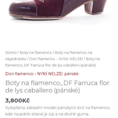
Domů
/
Boty na flamenco
/
Boty na flamenco na
objednávku
/
Don flamenco - NYNÍ NELZE!
/ Boty na
flamenco_DF Farruca flor de lys caballero (pánské)
Don flamenco - NYNÍ NELZE!
,
pánské
Boty na flamenco_DF Farruca flor
de lys caballero (pánské)
3,800
Kč
Vylepšený základní model pánských bot na flamenco,
kde na jedné straně je zip a na druhé guma.