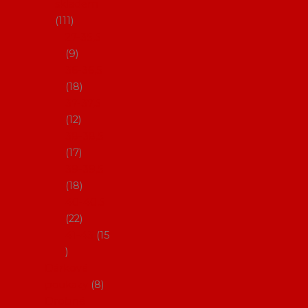
skladem
111
27-35,5
9
36-36,5
18
37-37,5
12
38-38,5
17
39-39,5
18
40-40,5
22
41-43
15
Dárkové
poukazy
8
Drobné