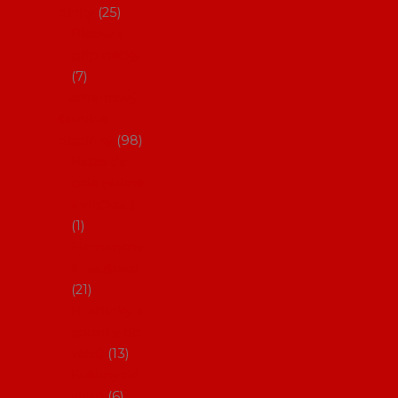
dárky
25
Placky a
připínáčky
7
Flamencový
šatník a
doplňky
98
Batas de
cola (sukně
s vlečkou)
1
Flamencov
é náušnice
21
Hřebínky a
sponky do
vlasů
13
Květiny do
vlasů
6