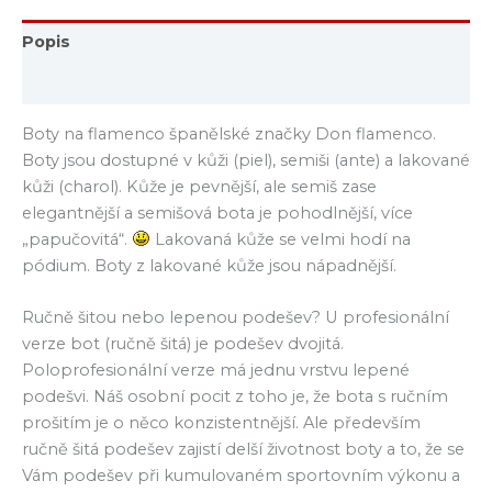
Popis
Hodnocení (0)
Boty na flamenco španělské značky Don flamenco.
Boty jsou dostupné v kůži (piel), semiši (ante) a lakované
kůži (charol). Kůže je pevnější, ale semiš zase
elegantnější a semišová bota je pohodlnější, více
„papučovitá“.
Lakovaná kůže se velmi hodí na
pódium. Boty z lakované kůže jsou nápadnější.
Ručně šitou nebo lepenou podešev? U profesionální
verze bot (ručně šitá) je podešev dvojitá.
Poloprofesionální verze má jednu vrstvu lepené
podešvi. Náš osobní pocit z toho je, že bota s ručním
prošitím je o něco konzistentnější. Ale především
ručně šitá podešev zajistí delší životnost boty a to, že se
Vám podešev při kumulovaném sportovním výkonu a