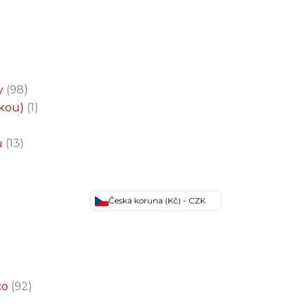
y
98
čkou)
1
ů
13
Česká koruna (Kč) - CZK
co
92