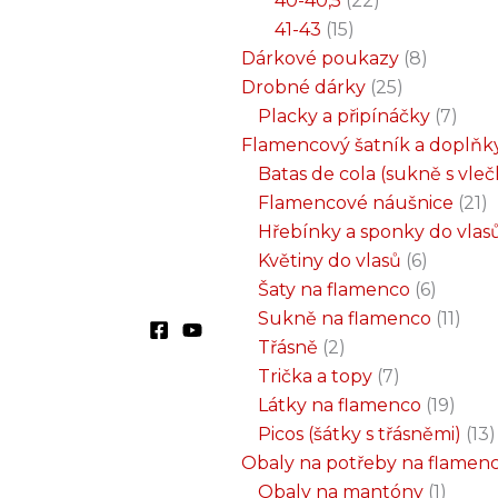
40-40,5
22
41-43
15
Dárkové poukazy
8
Drobné dárky
25
Placky a připínáčky
7
Flamencový šatník a doplňk
Batas de cola (sukně s vle
Flamencové náušnice
21
Hřebínky a sponky do vlas
Květiny do vlasů
6
Šaty na flamenco
6
Sukně na flamenco
11
Třásně
2
Trička a topy
7
Látky na flamenco
19
Picos (šátky s třásněmi)
13
Obaly na potřeby na flamen
Obaly na mantóny
1