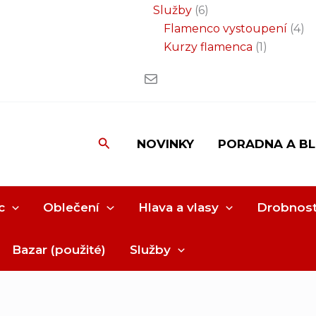
Služby
6
Flamenco vystoupení
4
Kurzy flamenca
1
Hledat
NOVINKY
PORADNA A B
c
Oblečení
Hlava a vlasy
Drobnost
Bazar (použité)
Služby