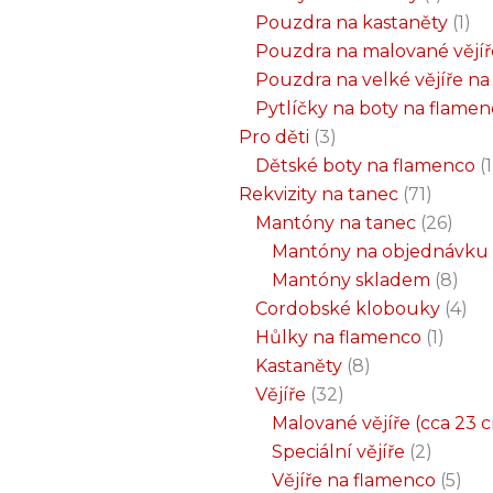
Pouzdra na kastaněty
1
Pouzdra na malované vějíř
Pouzdra na velké vějíře n
Pytlíčky na boty na flame
Pro děti
3
Dětské boty na flamenco
1
Rekvizity na tanec
71
Mantóny na tanec
26
Mantóny na objednávku
Mantóny skladem
8
Cordobské klobouky
4
Hůlky na flamenco
1
Kastaněty
8
Vějíře
32
Malované vějíře (cca 23 
Speciální vějíře
2
Vějíře na flamenco
5