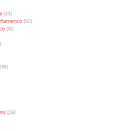
e
25
a flamenco
50
nco
15
18
cm)
26