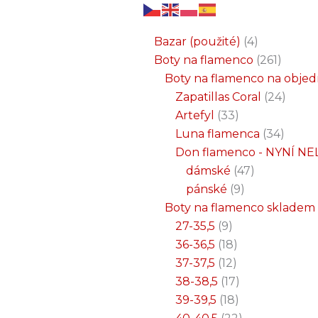
6
3
2
32
15
9
12
18
33
18
8
17
22
9
47
7
25
4
1
8
6
6
71
2
261
34
1
24
1
19
7
26
11
8
5
4
1
4
21
1
produktů
produkty
produkty
produktů
produktů
produktů
produktů
produktů
produktů
produktů
produktů
produktů
produktů
produktů
produktů
produktů
produktů
produkty
produkt
produkt
produkt
produk
produk
produk
produ
produ
produ
produ
produ
prod
prod
prod
prod
pro
pro
pro
pr
pr
p
Bazar (použité)
4
Boty na flamenco
261
Boty na flamenco na obje
Zapatillas Coral
24
Artefyl
33
Luna flamenca
34
Don flamenco - NYNÍ NE
dámské
47
pánské
9
Boty na flamenco skladem
27-35,5
9
36-36,5
18
37-37,5
12
38-38,5
17
39-39,5
18