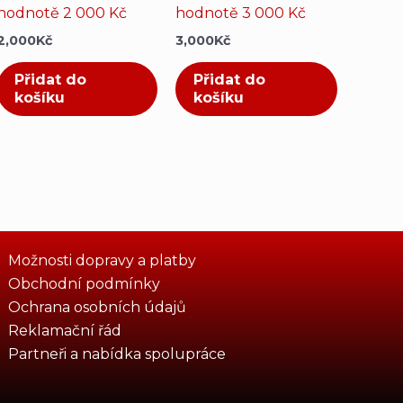
hodnotě 2 000 Kč
hodnotě 3 000 Kč
2,000
Kč
3,000
Kč
Přidat do
Přidat do
košíku
košíku
Možnosti dopravy a platby
Obchodní podmínky
Ochrana osobních údajů
Reklamační řád
Partneři a nabídka spolupráce