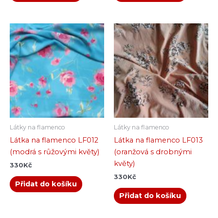
Látky na flamenco
Látky na flamenco
Látka na flamenco LF012
Látka na flamenco LF013
(modrá s růžovými květy)
(oranžová s drobnými
květy)
330
Kč
330
Kč
Přidat do košíku
Přidat do košíku