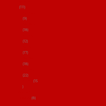
skladem
111
27-35,5
9
36-36,5
18
37-37,5
12
38-38,5
17
39-39,5
18
40-40,5
22
41-43
15
Dárkové
poukazy
8
Drobné