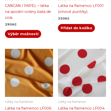
stránce
CANCAN / PAPEL – látka
Látka na flamenco LF001
produktu
na spodní volány bata de
(vínové puntíky)
cola
330
Kč
290
Kč
Přidat do košíku
Výběr možností
Látky na flamenco
Látky na flamenco
Látka na flamenco LF006
Látka na flamenco LF004