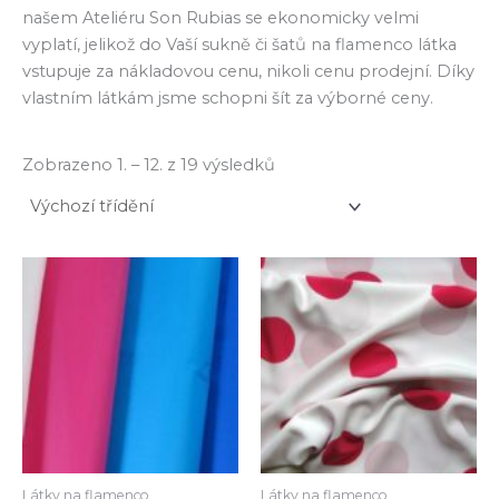
našem Ateliéru Son Rubias se ekonomicky velmi
vyplatí, jelikož do Vaší sukně či šatů na flamenco látka
vstupuje za nákladovou cenu, nikoli cenu prodejní. Díky
vlastním látkám jsme schopni šít za výborné ceny.
Zobrazeno 1. – 12. z 19 výsledků
Tento
produkt
má
více
variant.
Možnosti
lze
vybrat
na
Látky na flamenco
Látky na flamenco