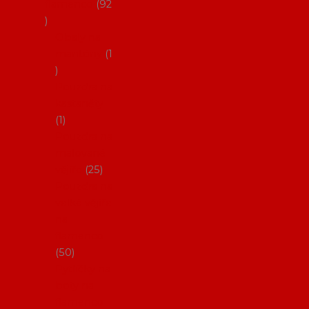
flamenco
92
Obaly na
mantóny
1
Pouzdra na
kastaněty
1
Pouzdra na
malované
vějíře
25
Pouzdra na
velké vějíře
na
flamenco
50
Pytlíčky na
boty na
flamenco