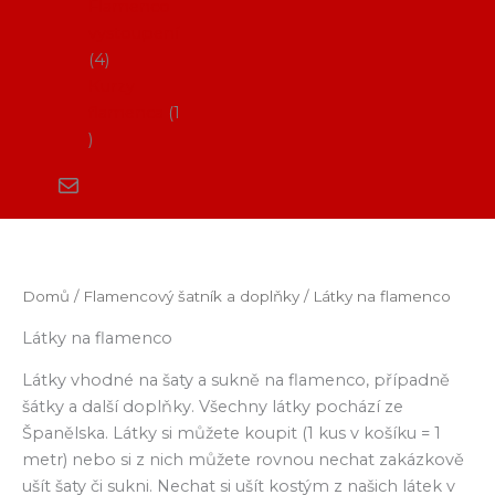
Flamenco
vystoupení
4
Kurzy
flamenca
1
Domů
/
Flamencový šatník a doplňky
/ Látky na flamenco
Látky na flamenco
Látky vhodné na šaty a sukně na flamenco, případně
šátky a další doplňky. Všechny látky pochází ze
Španělska. Látky si můžete koupit (1 kus v košíku = 1
metr) nebo si z nich můžete rovnou nechat zakázkově
ušít šaty či sukni. Nechat si ušít kostým z našich látek v