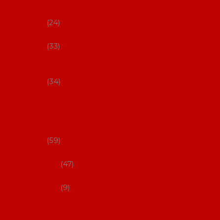
s Coral
24
Artefyl
33
Luna
flamenca
34
Don
flamenc
o - NYNÍ
NELZE!
59
dámsk
é
47
pánsk
é
9
Boty na
flamenco