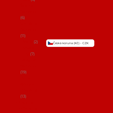
Šaty na
flamenco
6
Sukně na
flamenco
11
Třásně
2
Česká koruna (Kč) - CZK
Trička a
topy
7
Látky na
flamenco
19
Picos
(šátky s
třásněmi)
13
Obaly na
potřeby na