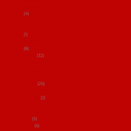
klobouky
4
Hůlky na
flamenco
1
Kastaněty
8
Vějíře
32
Malovan
é vějíře
(cca 23
cm)
26
Speciální
vějíře
2
Vějíře na
flamenc
o
5
Služby
6