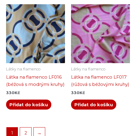
Látky na flamenco
Látky na flamenco
Látka na flamenco LF016
Látka na flamenco LF017
(béžová s modrými kruhy)
(růžová s béžovými kruhy)
330
Kč
330
Kč
Přidat do košíku
Přidat do košíku
1
2
→