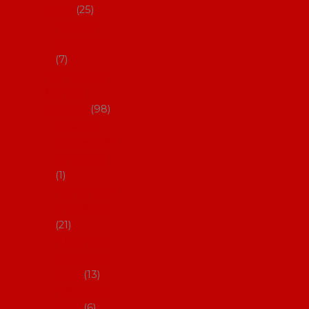
dárky
25
Placky a
připínáčky
7
Flamencový
šatník a
doplňky
98
Batas de
cola (sukně
s vlečkou)
1
Flamencov
é náušnice
21
Hřebínky a
sponky do
vlasů
13
Květiny do
vlasů
6