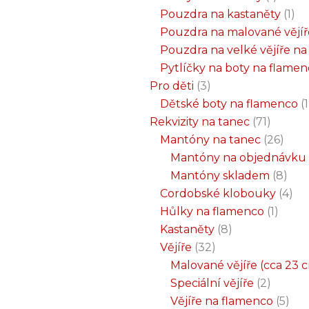
Pouzdra na kastaněty
1
Pouzdra na malované vějíř
Pouzdra na velké vějíře n
Pytlíčky na boty na flame
Pro děti
3
Dětské boty na flamenco
1
Rekvizity na tanec
71
Mantóny na tanec
26
Mantóny na objednávku
Mantóny skladem
8
Cordobské klobouky
4
Hůlky na flamenco
1
Kastaněty
8
Vějíře
32
Malované vějíře (cca 23 
Speciální vějíře
2
Vějíře na flamenco
5