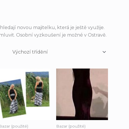
ledají novou majitelku, která je ještě využije.
mluvit. Osobní vyzkoušení je možné v Ostravě.
Bazar (použité)
Bazar (použité)