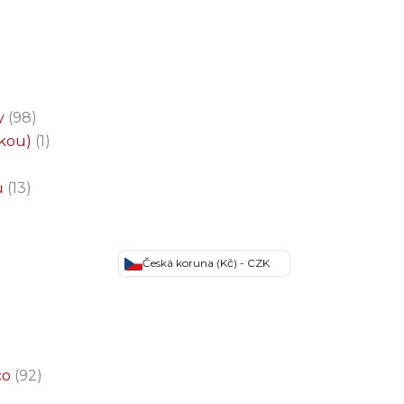
y
98
čkou)
1
ů
13
Česká koruna (Kč) - CZK
co
92