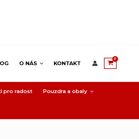
LOG
O NÁS
KONTAKT
i pro radost
Pouzdra a obaly