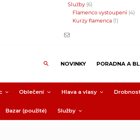
Služby
6
Flamenco vystoupení
4
Kurzy flamenca
1
Hledat
NOVINKY
PORADNA A B
c
Oblečení
Hlava a vlasy
Drobnost
Bazar (použité)
Služby