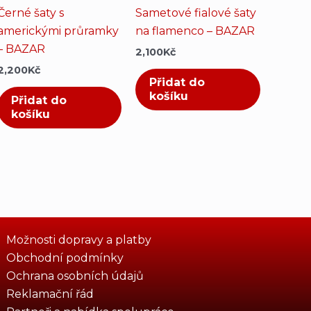
Černé šaty s
Sametové fialové šaty
americkými průramky
na flamenco – BAZAR
– BAZAR
2,100
Kč
2,200
Kč
Přidat do
košíku
Přidat do
košíku
Možnosti dopravy a platby
Obchodní podmínky
Ochrana osobních údajů
Reklamační řád