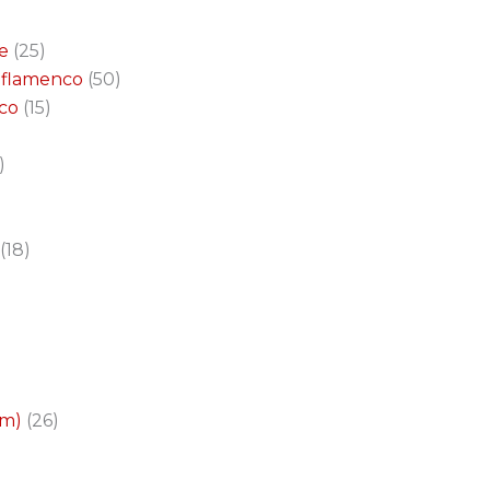
e
25
a flamenco
50
nco
15
18
cm)
26