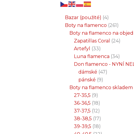
6
3
2
32
15
9
12
18
33
18
8
17
22
9
47
7
25
4
1
8
6
6
71
2
261
34
1
24
1
19
7
26
11
8
5
4
1
4
21
1
produktů
produkty
produkty
produktů
produktů
produktů
produktů
produktů
produktů
produktů
produktů
produktů
produktů
produktů
produktů
produktů
produktů
produkty
produkt
produkt
produkt
produk
produk
produk
produ
produ
produ
produ
produ
prod
prod
prod
prod
pro
pro
pro
pr
pr
p
Bazar (použité)
4
Boty na flamenco
261
Boty na flamenco na obje
Zapatillas Coral
24
Artefyl
33
Luna flamenca
34
Don flamenco - NYNÍ NE
dámské
47
pánské
9
Boty na flamenco skladem
27-35,5
9
36-36,5
18
37-37,5
12
38-38,5
17
39-39,5
18