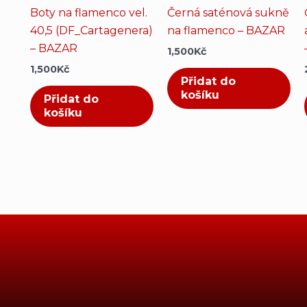
Boty na flamenco vel.
Černá saténová sukně
40,5 (DF_Cartagenera)
na flamenco – BAZAR
– BAZAR
1,500
Kč
1,500
Kč
Přidat do
košíku
Přidat do
košíku