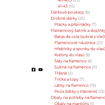
40-40,5
22
41-43
15
Dárkové poukazy
8
Drobné dárky
25
Placky a připínáčky
7
Flamencový šatník a doplňk
Batas de cola (sukně s vle
Flamencové náušnice
21
Hřebínky a sponky do vlas
Květiny do vlasů
6
Šaty na flamenco
6
Sukně na flamenco
11
Třásně
2
Trička a topy
7
Látky na flamenco
19
Picos (šátky s třásněmi)
13
Obaly na potřeby na flamen
Obaly na mantóny
1