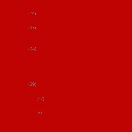
s Coral
24
Artefyl
33
Luna
flamenca
34
Don
flamenc
o - NYNÍ
NELZE!
59
dámsk
é
47
pánsk
é
9
Boty na
flamenco