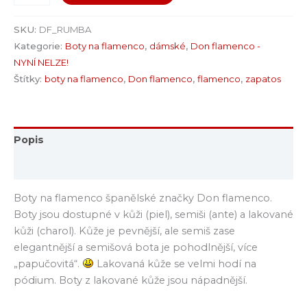
SKU:
DF_RUMBA
Kategorie:
Boty na flamenco
,
dámské
,
Don flamenco -
NYNÍ NELZE!
Štítky:
boty na flamenco
,
Don flamenco
,
flamenco
,
zapatos
Popis
Hodnocení (0)
Boty na flamenco španělské značky Don flamenco.
Boty jsou dostupné v kůži (piel), semiši (ante) a lakované
kůži (charol). Kůže je pevnější, ale semiš zase
elegantnější a semišová bota je pohodlnější, více
„papučovitá“.
Lakovaná kůže se velmi hodí na
pódium. Boty z lakované kůže jsou nápadnější.