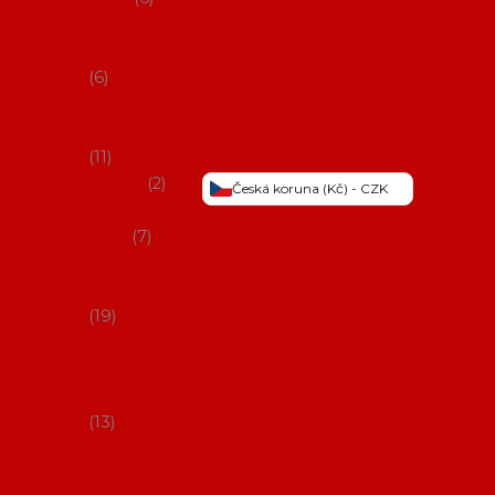
Šaty na
flamenco
6
Sukně na
flamenco
11
Třásně
2
Česká koruna (Kč) - CZK
Trička a
topy
7
Látky na
flamenco
19
Picos
(šátky s
třásněmi)
13
Obaly na
potřeby na