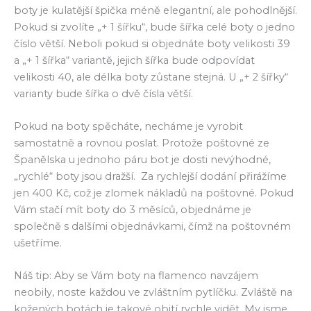
boty je kulatější špička méně elegantní, ale pohodlnější.
Pokud si zvolíte „+ 1 šířku“, bude šířka celé boty o jedno
číslo větší. Neboli pokud si objednáte boty velikosti 39
a „+ 1 šířka“ variantě, jejich šířka bude odpovídat
velikosti 40, ale délka boty zůstane stejná. U „+ 2 šířky“
varianty bude šířka o dvě čísla větší.
Pokud na boty spěcháte, necháme je vyrobit
samostatně a rovnou poslat. Protože poštovné ze
Španělska u jednoho páru bot je dosti nevýhodné,
„rychlé“ boty jsou dražší. Za rychlejší dodání přirážíme
jen 400 Kč, což je zlomek nákladů na poštovné. Pokud
Vám stačí mít boty do 3 měsíců, objednáme je
společně s dalšími objednávkami, čímž na poštovném
ušetříme.
Náš tip: Aby se Vám boty na flamenco navzájem
neobily, noste každou ve zvláštním pytlíčku. Zvláště na
kožených botách je takové obití rychle vidět. My jsme