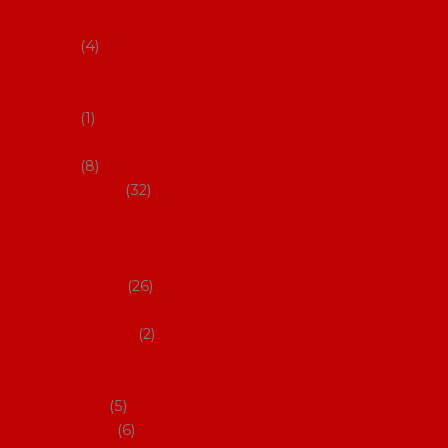
klobouky
4
Hůlky na
flamenco
1
Kastaněty
8
Vějíře
32
Malovan
é vějíře
(cca 23
cm)
26
Speciální
vějíře
2
Vějíře na
flamenc
o
5
Služby
6