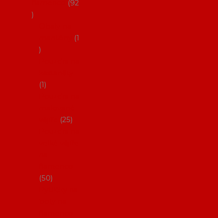
flamenco
92
Obaly na
mantóny
1
Pouzdra na
kastaněty
1
Pouzdra na
malované
vějíře
25
Pouzdra na
velké vějíře
na
flamenco
50
Pytlíčky na
boty na
flamenco