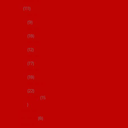
skladem
111
27-35,5
9
36-36,5
18
37-37,5
12
38-38,5
17
39-39,5
18
40-40,5
22
41-43
15
Dárkové
poukazy
8
Drobné