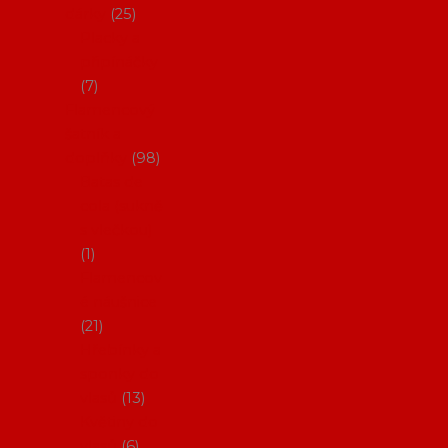
dárky
25
Placky a
připínáčky
7
Flamencový
šatník a
doplňky
98
Batas de
cola (sukně
s vlečkou)
1
Flamencov
é náušnice
21
Hřebínky a
sponky do
vlasů
13
Květiny do
vlasů
6