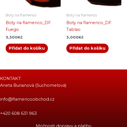
Boty na flamenco
Boty na flamenco
Boty na flamenco_DF
Boty na flamenco_DF
Fuego
Tablao
3,300
Kč
3,000
Kč
Přidat do košíku
Přidat do košíku
KONTAKT:
Aneta Burianová (Suchomelová)
info@flamencoobchod.cz
+420 608 631 963
Možnosti dopravy a platby