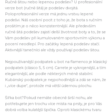
Ručně šitou nebo lepenou podešev? U profesionální
verze bot (ručně šitá) je podešev dvojitá.
Poloprofesionální verze má jednu vrstvu lepené
podešvi. Náš osobní pocit z toho je, že bota s ručním
prošitím je o něco konzistentnější. Ale především
ručně šitá podešev zajistí delší životnost boty a to, že se
Vám podešev při kumulovaném sportovním výkonu a
pocení neodlepí. Pro začátky lepená podešev stačí.
Aktivnější tanečníci ale vždy používají podešev šitou.
Nejpoužívanější podpatek u bot na flamenco je klasický
podpatek (clásico 5, 5 cm). Carrete je vykrojenější, a tím
elegantnější, ale podle některých méně stabilní.
Kubánský podpatek je nejpohodlnější a zdá se nám, že
i „více dupe“, protože má větší údernou plochu.
Šířka bot?Pokud nemáte obecně širší nohu, ale
potřebujete jen trochu více místa na prsty, je pro Vás
dobrá volba kulatější špička. Oproti klasickému tvaru