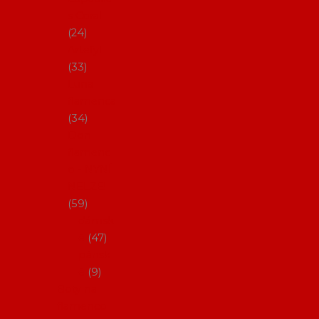
s Coral
24
Artefyl
33
Luna
flamenca
34
Don
flamenc
o - NYNÍ
NELZE!
59
dámsk
é
47
pánsk
é
9
Boty na
flamenco