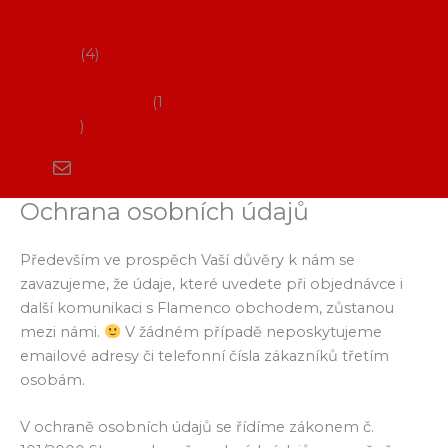
Flamenco
vystoupení
4
Kurzy
flamenca
1
Ochrana osobních údajů
Především ve prospěch Vaší důvěry k nám se
zavazujeme, že údaje, které uvedete při objednávce i
další komunikaci s Flamenco obchodem, zůstanou
mezi námi.
V žádném případě neposkytujeme
emailové adresy či telefonní čísla zákazníků třetím
osobám.
V ochraně osobních údajů se řídíme zákonem č.