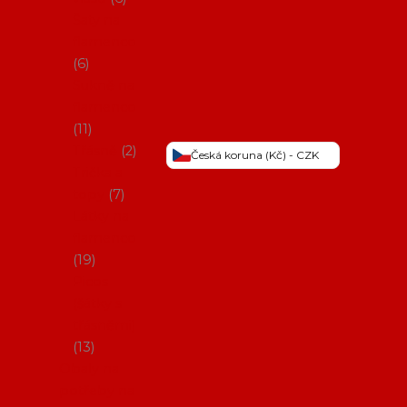
Šaty na
flamenco
6
Sukně na
flamenco
11
Třásně
2
Česká koruna (Kč) - CZK
Trička a
topy
7
Látky na
flamenco
19
Picos
(šátky s
třásněmi)
13
Obaly na
potřeby na