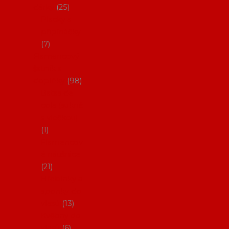
dárky
25
Placky a
připínáčky
7
Flamencový
šatník a
doplňky
98
Batas de
cola (sukně
s vlečkou)
1
Flamencov
é náušnice
21
Hřebínky a
sponky do
vlasů
13
Květiny do
vlasů
6