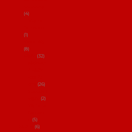
klobouky
4
Hůlky na
flamenco
1
Kastaněty
8
Vějíře
32
Malovan
é vějíře
(cca 23
cm)
26
Speciální
vějíře
2
Vějíře na
flamenc
o
5
Služby
6