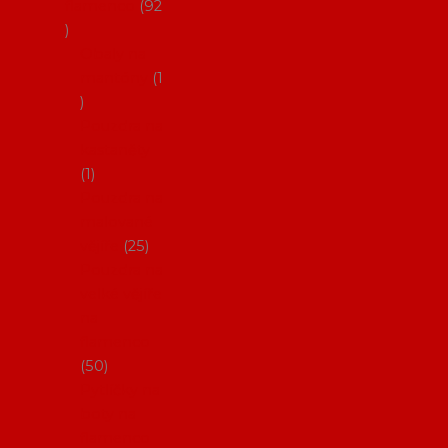
flamenco
92
Obaly na
mantóny
1
Pouzdra na
kastaněty
1
Pouzdra na
malované
vějíře
25
Pouzdra na
velké vějíře
na
flamenco
50
Pytlíčky na
boty na
flamenco