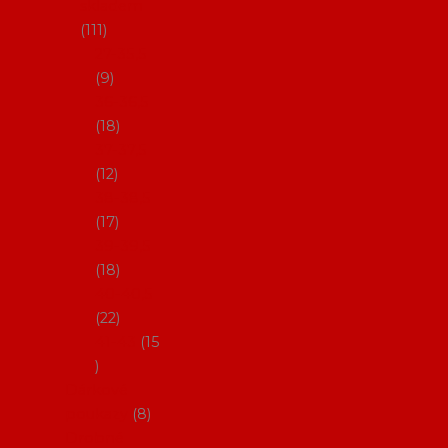
skladem
111
27-35,5
9
36-36,5
18
37-37,5
12
38-38,5
17
39-39,5
18
40-40,5
22
41-43
15
Dárkové
poukazy
8
Drobné