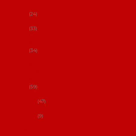
s Coral
24
Artefyl
33
Luna
flamenca
34
Don
flamenc
o - NYNÍ
NELZE!
59
dámsk
é
47
pánsk
é
9
Boty na
flamenco