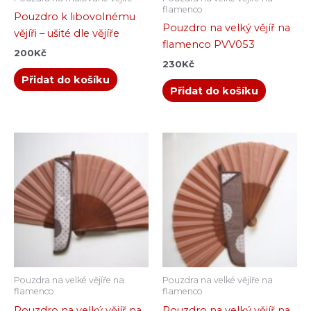
flamenco
Pouzdro k libovolnému
Pouzdro na velký vějíř na
vějíři – ušité dle vějíře
flamenco PVV053
200
Kč
230
Kč
Přidat do košíku
Přidat do košíku
Pouzdra na velké vějíře na
Pouzdra na velké vějíře na
flamenco
flamenco
Pouzdro na velký vějíř na
Pouzdro na velký vějíř na