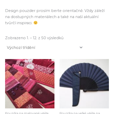
Design pouzder prosím berte orientačně. Vždy záleží
na dostupných materiálech a také na naší aktuální
tvůrčí inspiraci.
Zobrazeno 1. – 12. z 50 výsledků
Pouzdra na malované vějíře
Pouzdra na velké vějíře na