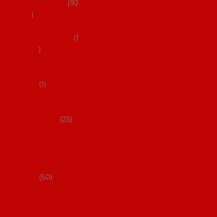
flamenco
92
Obaly na
mantóny
1
Pouzdra na
kastaněty
1
Pouzdra na
malované
vějíře
25
Pouzdra na
velké vějíře
na
flamenco
50
Pytlíčky na
boty na
flamenco