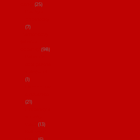
dárky
25
Placky a
připínáčky
7
Flamencový
šatník a
doplňky
98
Batas de
cola (sukně
s vlečkou)
1
Flamencov
é náušnice
21
Hřebínky a
sponky do
vlasů
13
Květiny do
vlasů
6