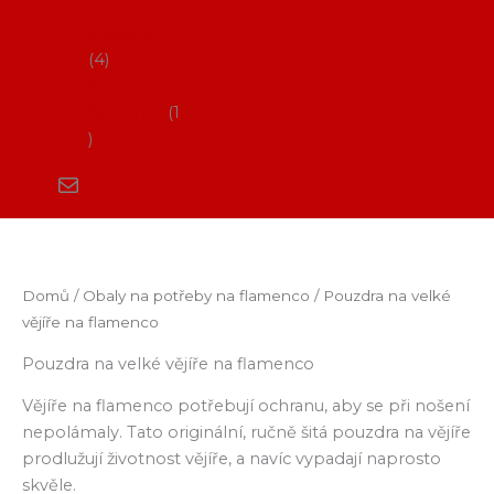
Flamenco
vystoupení
4
Kurzy
flamenca
1
Domů
/
Obaly na potřeby na flamenco
/ Pouzdra na velké
vějíře na flamenco
Pouzdra na velké vějíře na flamenco
Vějíře na flamenco potřebují ochranu, aby se při nošení
nepolámaly. Tato originální, ručně šitá pouzdra na vějíře
prodlužují životnost vějíře, a navíc vypadají naprosto
skvěle.