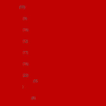
skladem
111
27-35,5
9
36-36,5
18
37-37,5
12
38-38,5
17
39-39,5
18
40-40,5
22
41-43
15
Dárkové
poukazy
8
Drobné