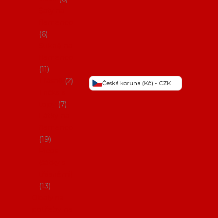
Šaty na
flamenco
6
Sukně na
flamenco
11
Třásně
2
Česká koruna (Kč) - CZK
Trička a
topy
7
Látky na
flamenco
19
Picos
(šátky s
třásněmi)
13
Obaly na
potřeby na