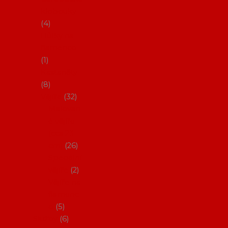
klobouky
4
Hůlky na
flamenco
1
Kastaněty
8
Vějíře
32
Malovan
é vějíře
(cca 23
cm)
26
Speciální
vějíře
2
Vějíře na
flamenc
o
5
Služby
6