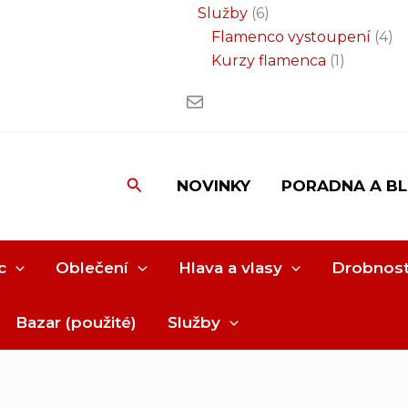
Služby
6
Flamenco vystoupení
4
Kurzy flamenca
1
Hledat
NOVINKY
PORADNA A B
c
Oblečení
Hlava a vlasy
Drobnost
Bazar (použité)
Služby