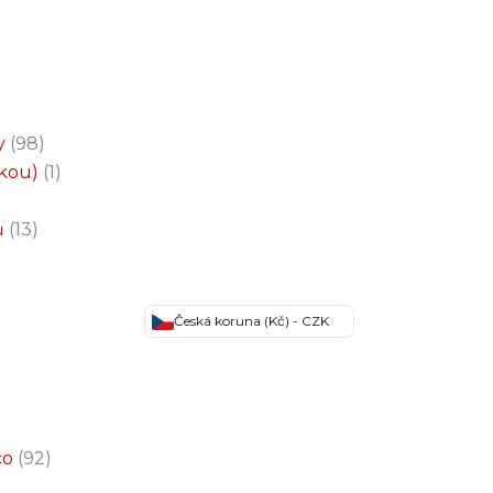
y
98
čkou)
1
ů
13
Česká koruna (Kč) - CZK
co
92