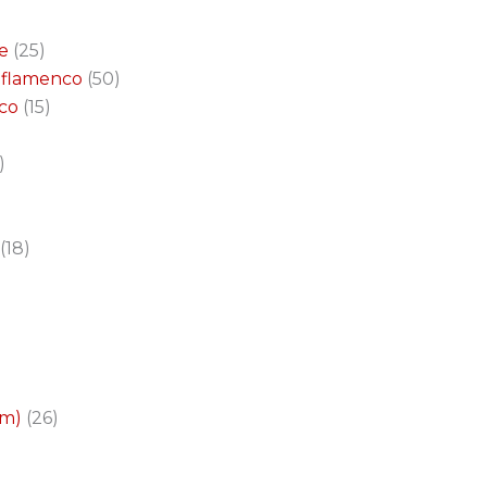
e
25
a flamenco
50
nco
15
18
cm)
26