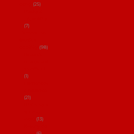
dárky
25
Placky a
připínáčky
7
Flamencový
šatník a
doplňky
98
Batas de
cola (sukně
s vlečkou)
1
Flamencov
é náušnice
21
Hřebínky a
sponky do
vlasů
13
Květiny do
vlasů
6