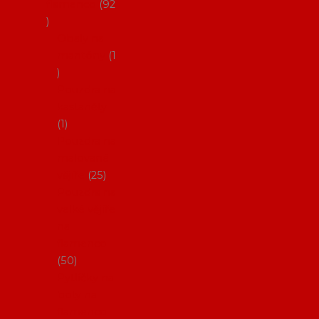
flamenco
92
Obaly na
mantóny
1
Pouzdra na
kastaněty
1
Pouzdra na
malované
vějíře
25
Pouzdra na
velké vějíře
na
flamenco
50
Pytlíčky na
boty na
flamenco