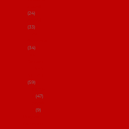
s Coral
24
Artefyl
33
Luna
flamenca
34
Don
flamenc
o - NYNÍ
NELZE!
59
dámsk
é
47
pánsk
é
9
Boty na
flamenco