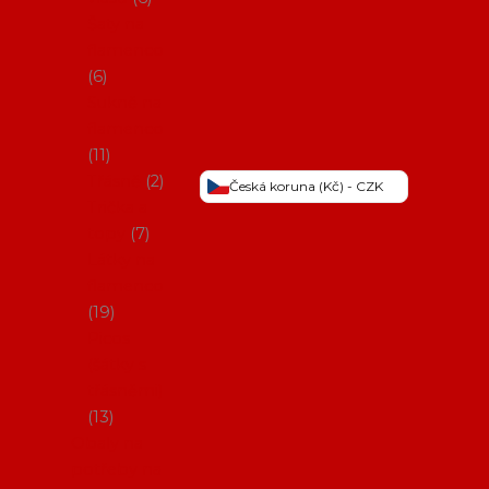
Šaty na
flamenco
6
Sukně na
flamenco
11
Třásně
2
Česká koruna (Kč) - CZK
Trička a
topy
7
Látky na
flamenco
19
Picos
(šátky s
třásněmi)
13
Obaly na
potřeby na