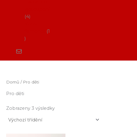
Flamenco
vystoupení
4
Kurzy
flamenca
1
Domů
/ Pro děti
Pro děti
Zobrazeny 3 výsledky