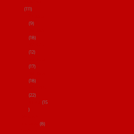
skladem
111
27-35,5
9
36-36,5
18
37-37,5
12
38-38,5
17
39-39,5
18
40-40,5
22
41-43
15
Dárkové
poukazy
8
Drobné