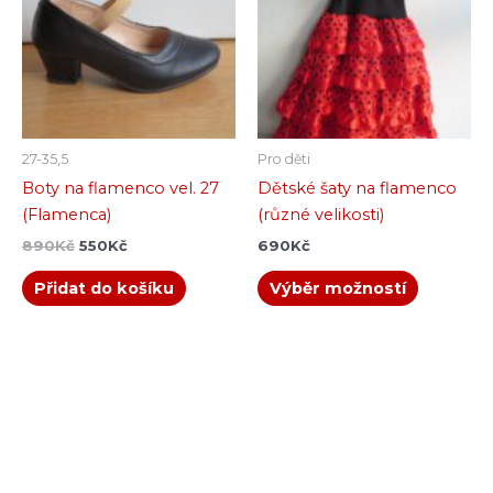
více
variant.
Možnosti
lze
vybrat
na
27-35,5
Pro děti
stránce
Boty na flamenco vel. 27
Dětské šaty na flamenco
produkt
(Flamenca)
(různé velikosti)
890
Kč
550
Kč
690
Kč
Přidat do košíku
Výběr možností