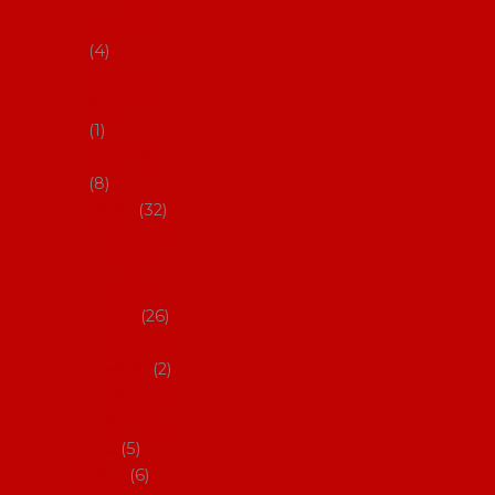
klobouky
4
Hůlky na
flamenco
1
Kastaněty
8
Vějíře
32
Malovan
é vějíře
(cca 23
cm)
26
Speciální
vějíře
2
Vějíře na
flamenc
o
5
Služby
6