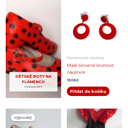
Flamencové náušnice
Malé červené kruhové
náušnice
DĚTSKÉ BOTY NA
150
Kč
FLAMENCO
1 PRODUKT
Přidat do košíku
Původní
Aktuální
Tento
cena
cena
Výprodej!
produkt
byla:
je:
890Kč.
550Kč.
má