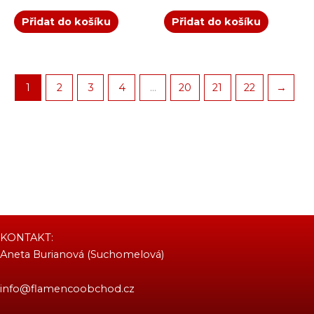
Přidat do košíku
Přidat do košíku
1
2
3
4
…
20
21
22
→
KONTAKT:
Aneta Burianová (Suchomelová)
info@flamencoobchod.cz