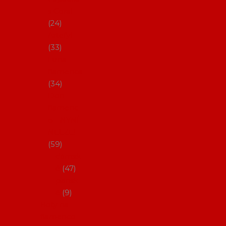
s Coral
24
Artefyl
33
Luna
flamenca
34
Don
flamenc
o - NYNÍ
NELZE!
59
dámsk
é
47
pánsk
é
9
Boty na
flamenco