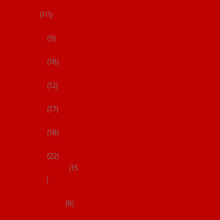
skladem
111
27-35,5
9
36-36,5
18
37-37,5
12
38-38,5
17
39-39,5
18
40-40,5
22
41-43
15
Dárkové
poukazy
8
Drobné