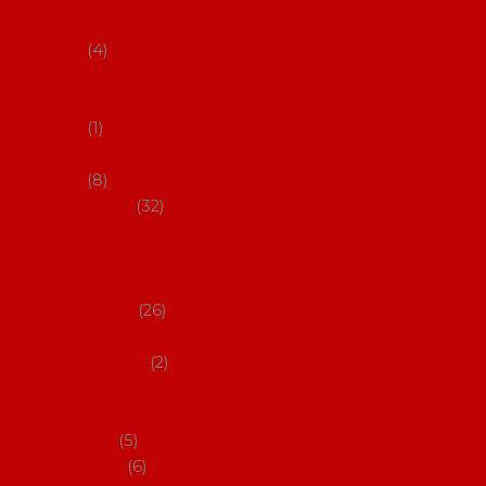
klobouky
4
Hůlky na
flamenco
1
Kastaněty
8
Vějíře
32
Malovan
é vějíře
(cca 23
cm)
26
Speciální
vějíře
2
Vějíře na
flamenc
o
5
Služby
6