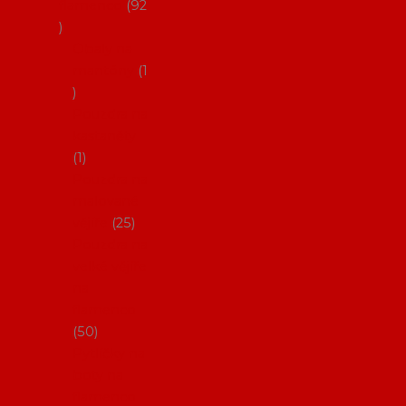
flamenco
92
Obaly na
mantóny
1
Pouzdra na
kastaněty
1
Pouzdra na
malované
vějíře
25
Pouzdra na
velké vějíře
na
flamenco
50
Pytlíčky na
boty na
flamenco