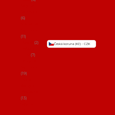
Šaty na
flamenco
6
Sukně na
flamenco
11
Třásně
2
Česká koruna (Kč) - CZK
Trička a
topy
7
Látky na
flamenco
19
Picos
(šátky s
třásněmi)
13
Obaly na
potřeby na