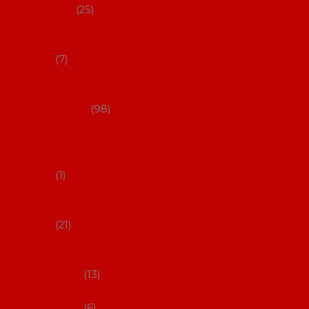
dárky
25
Placky a
připínáčky
7
Flamencový
šatník a
doplňky
98
Batas de
cola (sukně
s vlečkou)
1
Flamencov
é náušnice
21
Hřebínky a
sponky do
vlasů
13
Květiny do
vlasů
6