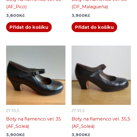
(AF_Pico)
(DF_Malagueňa)
3,800
Kč
3,900
Kč
Přidat do košíku
Přidat do košíku
27-35,5
27-35,5
Boty na flamenco vel. 35
Boty na flamenco vel. 35,5
(AF_Soleá)
(AF_Soleá)
3,900
Kč
3,900
Kč