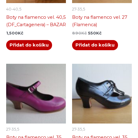
40-40,5
27-35,5
Boty na flamenco vel. 40,5
Boty na flamenco vel. 27
(DF_Cartagenera) – BAZAR
(Flamenca)
1,500
Kč
890
Kč
550
Kč
Přidat do košíku
Přidat do košíku
27-35,5
27-35,5
Boty na flamenco vel. 35
Boty na flamenco vel. 35