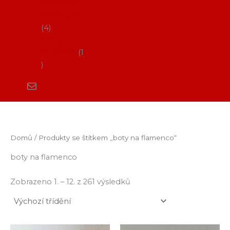
Flamenco
vystoupení
4
Kurzy
flamenca
1
Domů
/ Produkty se štítkem „boty na flamenco“
boty na flamenco
Zobrazeno 1. – 12. z 261 výsledků