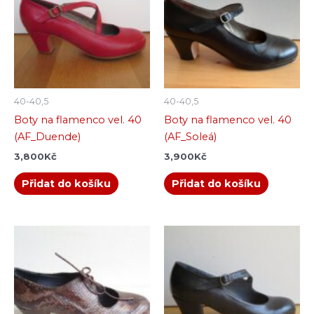
40-40,5
40-40,5
Boty na flamenco vel. 40
Boty na flamenco vel. 40
(AF_Duende)
(AF_Soleá)
3,800
Kč
3,900
Kč
Přidat do košíku
Přidat do košíku