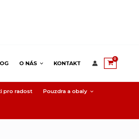
LOG
O NÁS
KONTAKT
i pro radost
Pouzdra a obaly