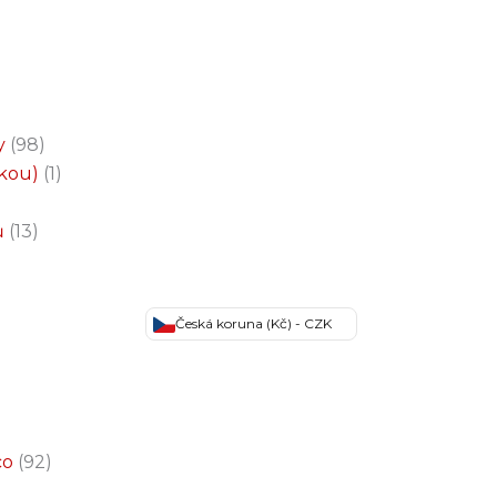
y
98
čkou)
1
ů
13
Česká koruna (Kč) - CZK
co
92