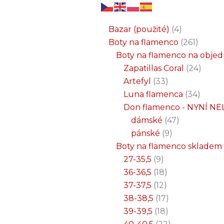
6
3
2
32
15
9
12
18
33
18
8
17
22
9
47
7
25
4
1
8
6
6
71
2
261
34
1
24
1
19
7
26
11
8
5
4
1
4
21
1
produktů
produkty
produkty
produktů
produktů
produktů
produktů
produktů
produktů
produktů
produktů
produktů
produktů
produktů
produktů
produktů
produktů
produkty
produkt
produkt
produkt
produk
produk
produk
produ
produ
produ
produ
produ
prod
prod
prod
prod
pro
pro
pro
pr
pr
p
Bazar (použité)
4
Boty na flamenco
261
Boty na flamenco na obje
Zapatillas Coral
24
Artefyl
33
Luna flamenca
34
Don flamenco - NYNÍ NE
dámské
47
pánské
9
Boty na flamenco skladem
27-35,5
9
36-36,5
18
37-37,5
12
38-38,5
17
39-39,5
18