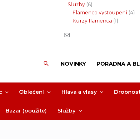
Služby
6
Flamenco vystoupení
4
Kurzy flamenca
1
Hledat
NOVINKY
PORADNA A B
c
Oblečení
Hlava a vlasy
Drobnost
Bazar (použité)
Služby