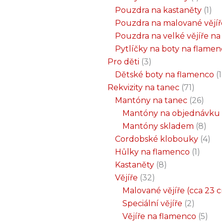
Pouzdra na kastaněty
1
Pouzdra na malované vějíř
Pouzdra na velké vějíře n
Pytlíčky na boty na flame
Pro děti
3
Dětské boty na flamenco
1
Rekvizity na tanec
71
Mantóny na tanec
26
Mantóny na objednávku
Mantóny skladem
8
Cordobské klobouky
4
Hůlky na flamenco
1
Kastaněty
8
Vějíře
32
Malované vějíře (cca 23 
Speciální vějíře
2
Vějíře na flamenco
5