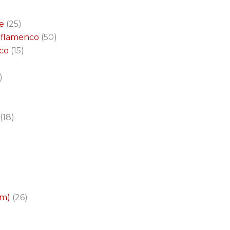
e
25
a flamenco
50
nco
15
18
cm)
26