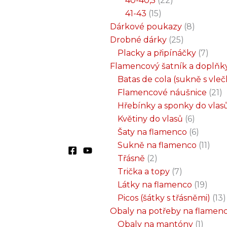
40-40,5
22
41-43
15
Dárkové poukazy
8
Drobné dárky
25
Placky a připínáčky
7
Flamencový šatník a doplňk
Batas de cola (sukně s vle
Flamencové náušnice
21
Hřebínky a sponky do vlas
Květiny do vlasů
6
Šaty na flamenco
6
Sukně na flamenco
11
Třásně
2
Trička a topy
7
Látky na flamenco
19
Picos (šátky s třásněmi)
13
Obaly na potřeby na flamen
Obaly na mantóny
1