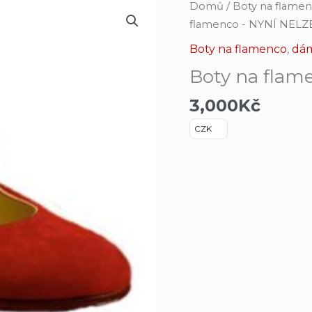
Boty
Domů
/
Boty na flame
na
flamenco - NYNÍ NELZE
flamenco_DF
Boty na flamenco
,
dá
Zambra
Boty na fla
množství
3,000
Kč
CZK