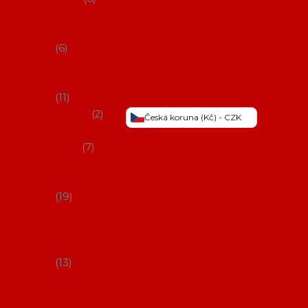
Šaty na
flamenco
6
Sukně na
flamenco
11
Třásně
2
Česká koruna (Kč) - CZK
Trička a
topy
7
Látky na
flamenco
19
Picos
(šátky s
třásněmi)
13
Obaly na
potřeby na