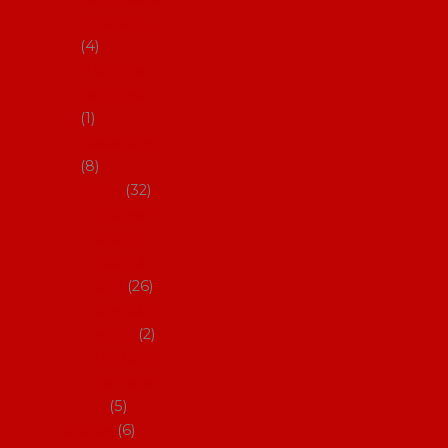
klobouky
4
Hůlky na
flamenco
1
Kastaněty
8
Vějíře
32
Malovan
é vějíře
(cca 23
cm)
26
Speciální
vějíře
2
Vějíře na
flamenc
o
5
Služby
6