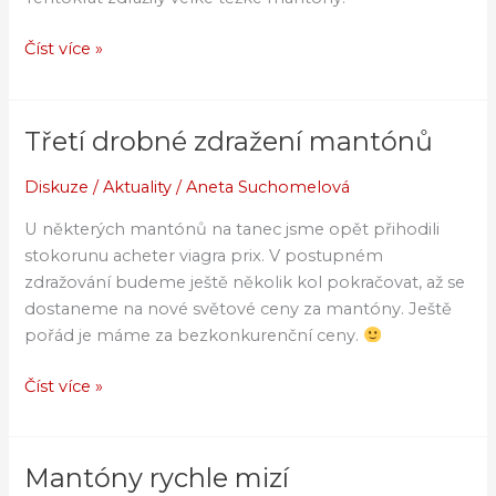
Číst více »
Třetí drobné zdražení mantónů
Třetí
drobné
Diskuze
/
Aktuality
/
Aneta Suchomelová
zdražení
mantónů
U některých mantónů na tanec jsme opět přihodili
stokorunu acheter viagra prix. V postupném
zdražování budeme ještě několik kol pokračovat, až se
dostaneme na nové světové ceny za mantóny. Ještě
pořád je máme za bezkonkurenční ceny.
Číst více »
Mantóny rychle mizí
Mantóny