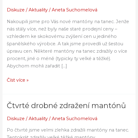
méně
drobné
Diskuze
/
Aktuality
/
Aneta Suchomelová
zdražení
Nakoupili jsme pro Vás nové mantóny na tanec. Jenže
mantónů
nás stály více, než byly naše staré prodejní ceny –
vzhledem ke skokovému zvýšení cen u jediného
španělského výrobce. A tak jsme provedli už šestou
úpravu cen. Některé mantóny na tanec zdražily o více
procent, jiné o méně (typicky ty velké a těžké).
Abychom mohli zařadit […]
Číst více »
Čtvrté drobné zdražení mantónů
Čtvrté
drobné
Diskuze
/
Aktuality
/
Aneta Suchomelová
zdražení
mantónů
Po čtvrté jsme velmi zlehka zdražili mantóny na tanec.
Tentokrát zdražily velké těžké mantóny.