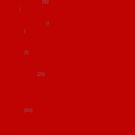
flamenco
92
Obaly na
mantóny
1
Pouzdra na
kastaněty
1
Pouzdra na
malované
vějíře
25
Pouzdra na
velké vějíře
na
flamenco
50
Pytlíčky na
boty na
flamenco