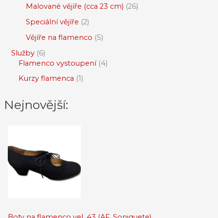
Malované vějíře (cca 23 cm)
26
Speciální vějíře
2
Vějíře na flamenco
5
Služby
6
Flamenco vystoupení
4
Kurzy flamenca
1
Nejnovější:
Boty na flamenco vel. 43 (AF_Soniquete)