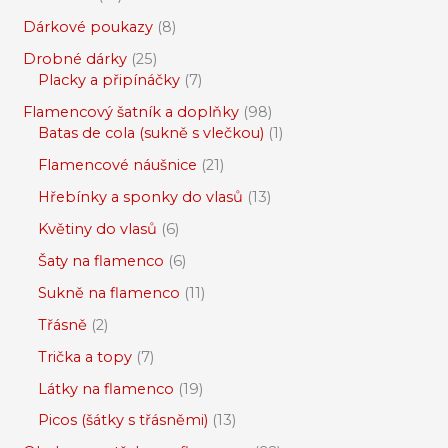
Dárkové poukazy
8
Drobné dárky
25
Placky a připínáčky
7
Flamencový šatník a doplňky
98
Batas de cola (sukně s vlečkou)
1
Flamencové náušnice
21
Hřebínky a sponky do vlasů
13
Květiny do vlasů
6
Šaty na flamenco
6
Sukně na flamenco
11
Třásně
2
Trička a topy
7
Látky na flamenco
19
Picos (šátky s třásněmi)
13