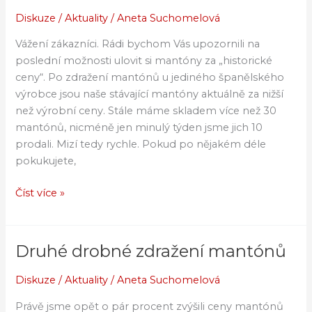
rychle
Diskuze
/
Aktuality
/
Aneta Suchomelová
mizí
Vážení zákazníci. Rádi bychom Vás upozornili na
poslední možnosti ulovit si mantóny za „historické
ceny“. Po zdražení mantónů u jediného španělského
výrobce jsou naše stávající mantóny aktuálně za nižší
než výrobní ceny. Stále máme skladem více než 30
mantónů, nicméně jen minulý týden jsme jich 10
prodali. Mizí tedy rychle. Pokud po nějakém déle
pokukujete,
Číst více »
Druhé drobné zdražení mantónů
Druhé
drobné
Diskuze
/
Aktuality
/
Aneta Suchomelová
zdražení
mantónů
Právě jsme opět o pár procent zvýšili ceny mantónů