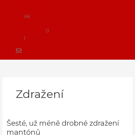
Flamenco
vystoupení
4
Kurzy
flamenca
1
Zdražení
Šesté, už méně drobné zdražení
Šesté,
už
mantónů