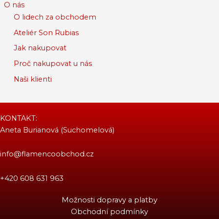
O nás
O lidech za obchodem
Ateliér Son Rubias
Jak nakupovat
Proč nakupovat u nás
Naši klienti
KONTAKT:
Aneta Burianová (Suchomelová)
info@flamencoobchod.cz
+420 608 631 963
Možnosti dopravy a platby
Obchodní podmínky