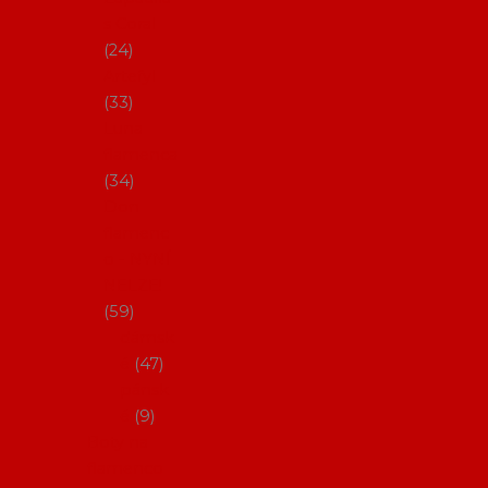
s Coral
24
Artefyl
33
Luna
flamenca
34
Don
flamenc
o - NYNÍ
NELZE!
59
dámsk
é
47
pánsk
é
9
Boty na
flamenco