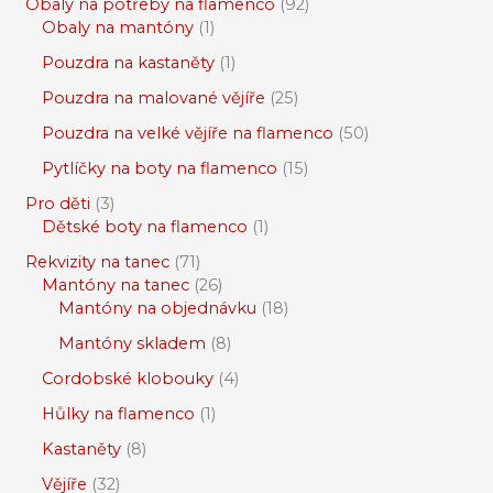
Obaly na potřeby na flamenco
92
Obaly na mantóny
1
Pouzdra na kastaněty
1
Pouzdra na malované vějíře
25
Pouzdra na velké vějíře na flamenco
50
Pytlíčky na boty na flamenco
15
Pro děti
3
Dětské boty na flamenco
1
Rekvizity na tanec
71
Mantóny na tanec
26
Mantóny na objednávku
18
Mantóny skladem
8
Cordobské klobouky
4
Hůlky na flamenco
1
Kastaněty
8
Vějíře
32