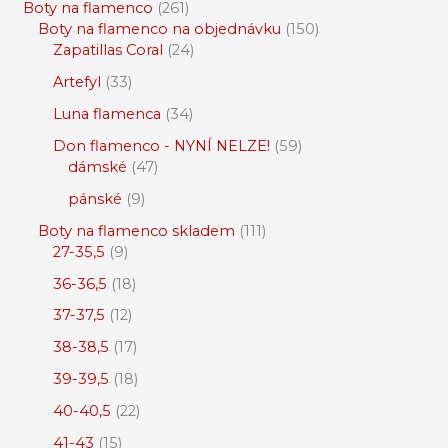
Boty na flamenco
261
Boty na flamenco na objednávku
150
Zapatillas Coral
24
Artefyl
33
Luna flamenca
34
Don flamenco - NYNÍ NELZE!
59
dámské
47
pánské
9
Boty na flamenco skladem
111
27-35,5
9
36-36,5
18
37-37,5
12
38-38,5
17
39-39,5
18
40-40,5
22
41-43
15