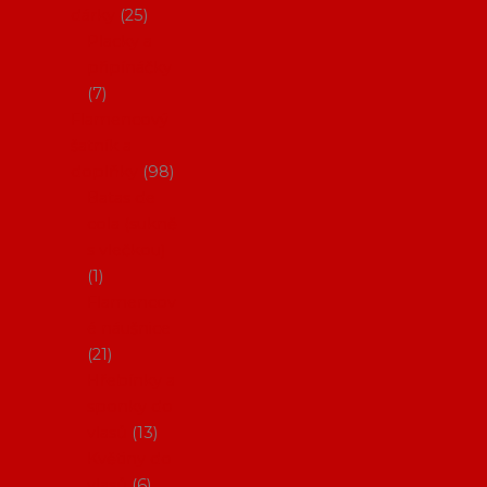
dárky
25
Placky a
připínáčky
7
Flamencový
šatník a
doplňky
98
Batas de
cola (sukně
s vlečkou)
1
Flamencov
é náušnice
21
Hřebínky a
sponky do
vlasů
13
Květiny do
vlasů
6