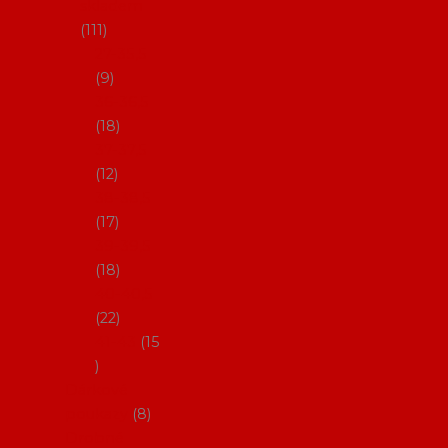
skladem
111
27-35,5
9
36-36,5
18
37-37,5
12
38-38,5
17
39-39,5
18
40-40,5
22
41-43
15
Dárkové
poukazy
8
Drobné