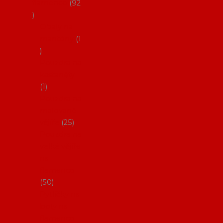
flamenco
92
Obaly na
mantóny
1
Pouzdra na
kastaněty
1
Pouzdra na
malované
vějíře
25
Pouzdra na
velké vějíře
na
flamenco
50
Pytlíčky na
boty na
flamenco