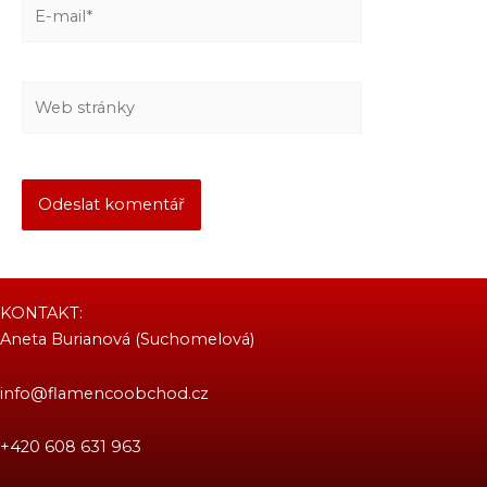
E-
mail*
Web
stránky
KONTAKT:
Aneta Burianová (Suchomelová)
info@flamencoobchod.cz
+420 608 631 963