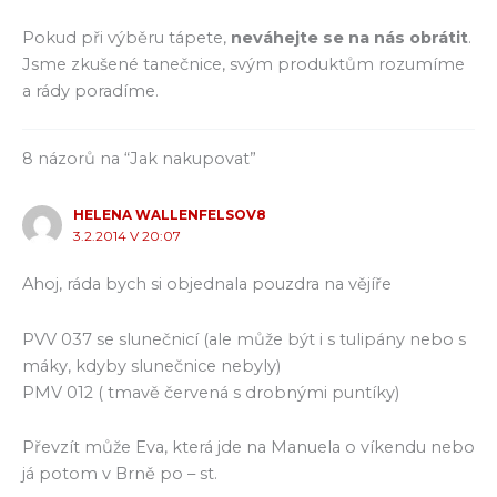
Pokud při výběru tápete,
neváhejte se na nás obrátit
.
Jsme zkušené tanečnice, svým produktům rozumíme
a rády poradíme.
8 názorů na “Jak nakupovat”
HELENA WALLENFELSOV8
3.2.2014 V 20:07
Ahoj, ráda bych si objednala pouzdra na vějíře
PVV 037 se slunečnicí (ale může být i s tulipány nebo s
máky, kdyby slunečnice nebyly)
PMV 012 ( tmavě červená s drobnými puntíky)
Převzít může Eva, která jde na Manuela o víkendu nebo
já potom v Brně po – st.