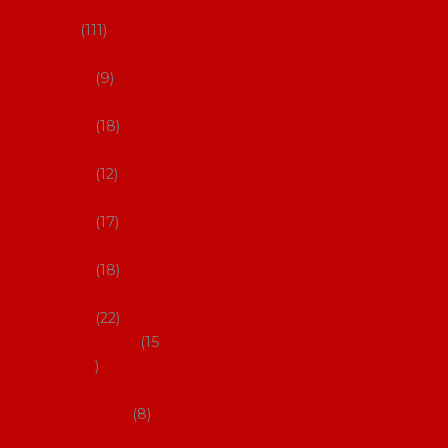
skladem
111
27-35,5
9
36-36,5
18
37-37,5
12
38-38,5
17
39-39,5
18
40-40,5
22
41-43
15
Dárkové
poukazy
8
Drobné