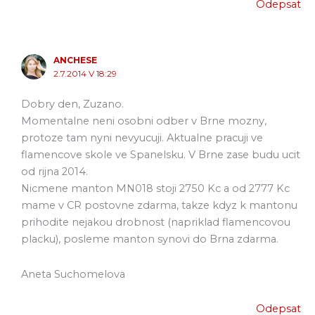
Odepsat
ANCHESE
2.7.2014 V 18:29
Dobry den, Zuzano.
Momentalne neni osobni odber v Brne mozny,
protoze tam nyni nevyucuji. Aktualne pracuji ve
flamencove skole ve Spanelsku. V Brne zase budu ucit
od rijna 2014.
Nicmene manton MN018 stoji 2750 Kc a od 2777 Kc
mame v CR postovne zdarma, takze kdyz k mantonu
prihodite nejakou drobnost (napriklad flamencovou
placku), posleme manton synovi do Brna zdarma.
Aneta Suchomelova
Odepsat