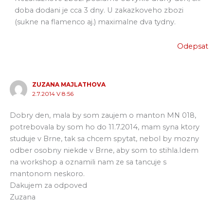
doba dodani je cca 3 dny. U zakazkoveho zbozi
(sukne na flamenco aj.) maximalne dva tydny.
Odepsat
ZUZANA MAJLATHOVA
2.7.2014 V 8:56
Dobry den, mala by som zaujem o manton MN 018,
potrebovala by som ho do 11.7.2014, mam syna ktory
studuje v Brne, tak sa chcem spytat, nebol by mozny
odber osobny niekde v Brne, aby som to stihla.Idem
na workshop a oznamili nam ze sa tancuje s
mantonom neskoro.
Dakujem za odpoved
Zuzana