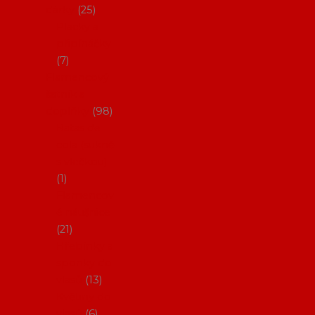
dárky
25
Placky a
připínáčky
7
Flamencový
šatník a
doplňky
98
Batas de
cola (sukně
s vlečkou)
1
Flamencov
é náušnice
21
Hřebínky a
sponky do
vlasů
13
Květiny do
vlasů
6