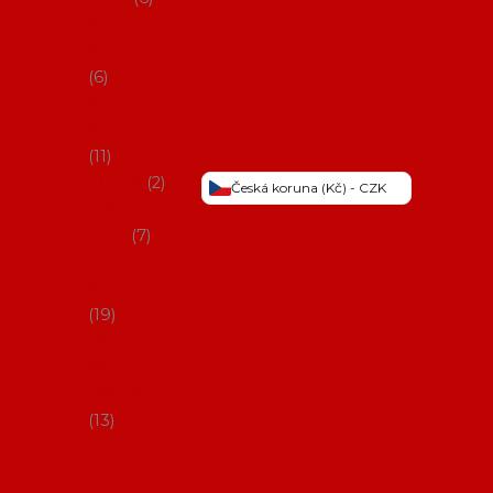
Šaty na
flamenco
6
Sukně na
flamenco
11
Třásně
2
Česká koruna (Kč) - CZK
Trička a
topy
7
Látky na
flamenco
19
Picos
(šátky s
třásněmi)
13
Obaly na
potřeby na