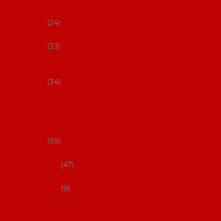
s Coral
24
Artefyl
33
Luna
flamenca
34
Don
flamenc
o - NYNÍ
NELZE!
59
dámsk
é
47
pánsk
é
9
Boty na
flamenco