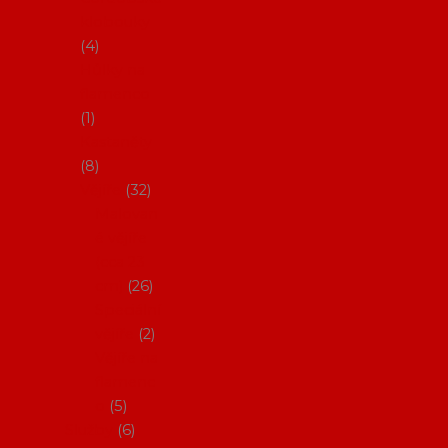
klobouky
4
Hůlky na
flamenco
1
Kastaněty
8
Vějíře
32
Malovan
é vějíře
(cca 23
cm)
26
Speciální
vějíře
2
Vějíře na
flamenc
o
5
Služby
6