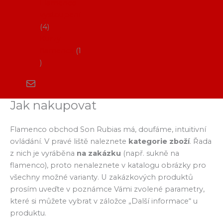
Flamenco
vystoupení
4
Kurzy
flamenca
1
Jak nakupovat
Flamenco obchod Son Rubias má, doufáme, intuitivní
ovládání. V pravé liště naleznete
kategorie zboží
. Řada
z nich je vyráběna
na zakázku
(např. sukně na
flamenco), proto nenaleznete v katalogu obrázky pro
všechny možné varianty. U zakázkových produktů
prosím uveďte v poznámce Vámi zvolené parametry,
které si můžete vybrat v záložce „Další informace“ u
produktu.