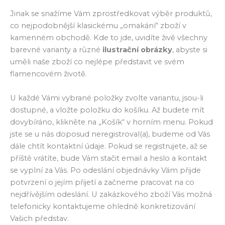
Jinak se snažíme Vám zprostředkovat výběr produktů,
co nejpodobnější klasickému „omakání“ zboží v
kamenném obchodě. Kde to jde, uvidíte živě všechny
barevné varianty a různé
ilustrační obrázky
, abyste si
uměli naše zboží co nejlépe představit ve svém
flamencovém životě.
U každé Vámi vybrané položky zvolte variantu, jsou-li
dostupné, a vložte položku do košíku. Až budete mít
dovybíráno, klikněte na „Košík“ v horním menu. Pokud
jste se u nás doposud neregistroval(a), budeme od Vás
dále chtít kontaktní údaje. Pokud se registrujete, až se
příště vrátíte, bude Vám stačit email a heslo a kontakt
se vyplní za Vás. Po odeslání objednávky Vám přijde
potvrzení o jejím přijetí a začneme pracovat na co
nejdřívějším odeslání. U zakázkového zboží Vás možná
telefonicky kontaktujeme ohledně konkretizování
Vašich představ.