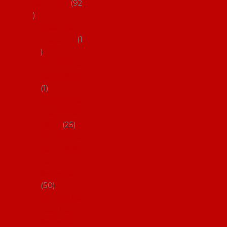
flamenco
92
Obaly na
mantóny
1
Pouzdra na
kastaněty
1
Pouzdra na
malované
vějíře
25
Pouzdra na
velké vějíře
na
flamenco
50
Pytlíčky na
boty na
flamenco