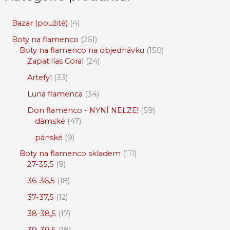
Bazar (použité)
4
Boty na flamenco
261
Boty na flamenco na objednávku
150
Zapatillas Coral
24
Artefyl
33
Luna flamenca
34
Don flamenco - NYNÍ NELZE!
59
dámské
47
pánské
9
Boty na flamenco skladem
111
27-35,5
9
36-36,5
18
37-37,5
12
38-38,5
17