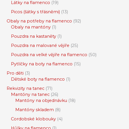
Látky na flamenco
19
Picos (šátky s třásněmi)
13
Obaly na potřeby na flamenco
92
Obaly na mantóny
1
Pouzdra na kastaněty
1
Pouzdra na malované vějíře
25
Pouzdra na velké vějíře na flamenco
50
Pytlíčky na boty na flamenco
15
Pro děti
3
Dětské boty na flamenco
1
Rekvizity na tanec
71
Mantóny na tanec
26
Mantóny na objednávku
18
Mantóny skladem
8
Cordobské klobouky
4
Hůlky na flamenco
1