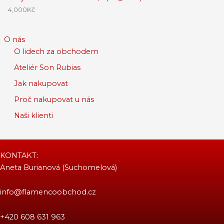
4,000
Kč
O nás
O lidech za obchodem
Ateliér Son Rubias
Jak nakupovat
Proč nakupovat u nás
Naši klienti
KONTAKT:
Aneta Burianová (Suchomelová)
info@flamencoobchod.cz
+420 608 631 963