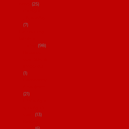
dárky
25
Placky a
připínáčky
7
Flamencový
šatník a
doplňky
98
Batas de
cola (sukně
s vlečkou)
1
Flamencov
é náušnice
21
Hřebínky a
sponky do
vlasů
13
Květiny do
vlasů
6