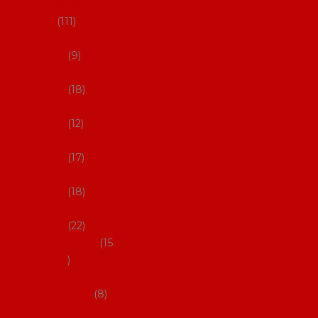
skladem
111
27-35,5
9
36-36,5
18
37-37,5
12
38-38,5
17
39-39,5
18
40-40,5
22
41-43
15
Dárkové
poukazy
8
Drobné