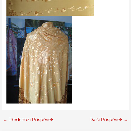
←
Předchozí Příspěvek
Další Příspěvek
→