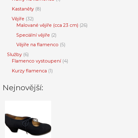
Kastaněty
8
Vějíře
32
Malované vějíře (cca 23 cm)
26
Speciální vějíře
2
Vějíře na flamenco
5
Služby
6
Flamenco vystoupení
4
Kurzy flamenca
1
Nejnovější: