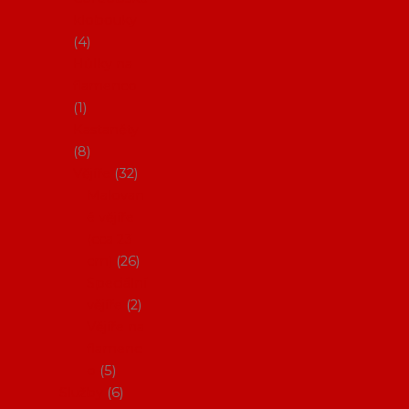
klobouky
4
Hůlky na
flamenco
1
Kastaněty
8
Vějíře
32
Malovan
é vějíře
(cca 23
cm)
26
Speciální
vějíře
2
Vějíře na
flamenc
o
5
Služby
6