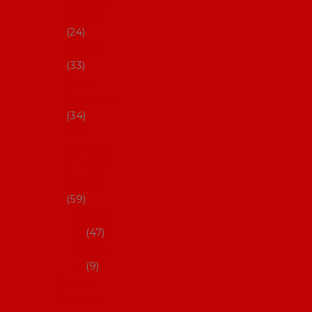
s Coral
24
Artefyl
33
Luna
flamenca
34
Don
flamenc
o - NYNÍ
NELZE!
59
dámsk
é
47
pánsk
é
9
Boty na
flamenco