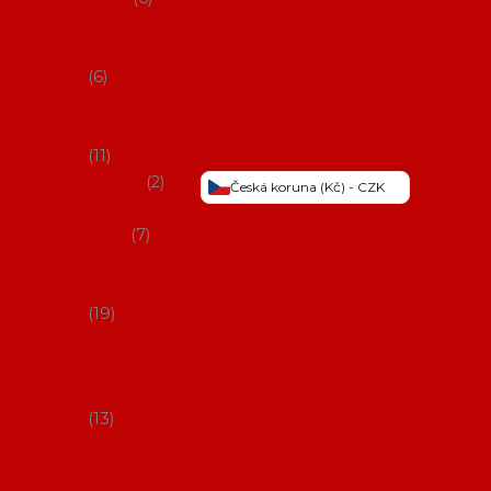
Šaty na
flamenco
6
Sukně na
flamenco
11
Třásně
2
Česká koruna (Kč) - CZK
Trička a
topy
7
Látky na
flamenco
19
Picos
(šátky s
třásněmi)
13
Obaly na
potřeby na