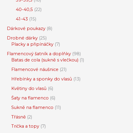
39-39,5
18
40-40,5
22
41-43
15
Dárkové poukazy
8
Drobné dárky
25
Placky a připínáčky
7
Flamencový šatník a doplňky
98
Batas de cola (sukně s vlečkou)
1
Flamencové náušnice
21
Hřebínky a sponky do vlasů
13
Květiny do vlasů
6
Šaty na flamenco
6
Sukně na flamenco
11
Třásně
2
Trička a topy
7