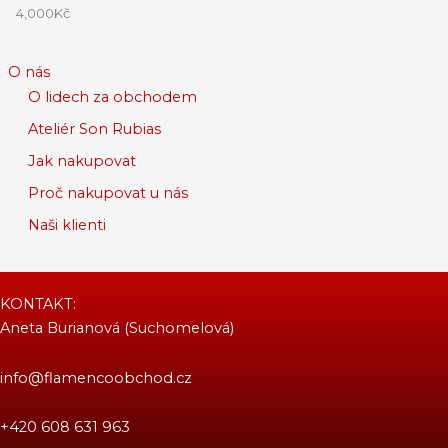
4,000
Kč
O nás
O lidech za obchodem
Ateliér Son Rubias
Jak nakupovat
Proč nakupovat u nás
Naši klienti
KONTAKT:
Aneta Burianová (Suchomelová)
info@flamencoobchod.cz
+420 608 631 963