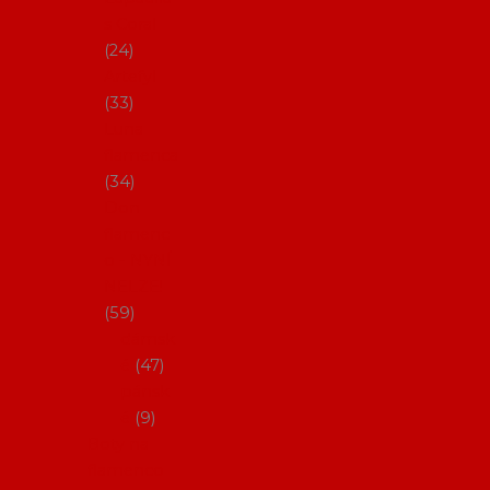
s Coral
24
Artefyl
33
Luna
flamenca
34
Don
flamenc
o - NYNÍ
NELZE!
59
dámsk
é
47
pánsk
é
9
Boty na
flamenco