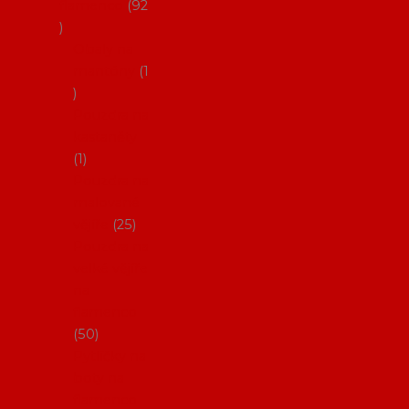
flamenco
92
Obaly na
mantóny
1
Pouzdra na
kastaněty
1
Pouzdra na
malované
vějíře
25
Pouzdra na
velké vějíře
na
flamenco
50
Pytlíčky na
boty na
flamenco