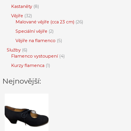
Kastaněty
8
Vějíře
32
Malované vějíře (cca 23 cm)
26
Speciální vějíře
2
Vějíře na flamenco
5
Služby
6
Flamenco vystoupení
4
Kurzy flamenca
1
Nejnovější: