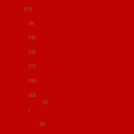
skladem
111
27-35,5
9
36-36,5
18
37-37,5
12
38-38,5
17
39-39,5
18
40-40,5
22
41-43
15
Dárkové
poukazy
8
Drobné