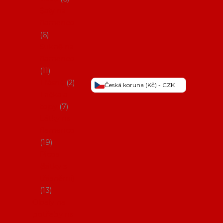
Šaty na
flamenco
6
Sukně na
flamenco
11
Třásně
2
Česká koruna (Kč) - CZK
Trička a
topy
7
Látky na
flamenco
19
Picos
(šátky s
třásněmi)
13
Obaly na
potřeby na