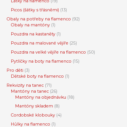
Látky na flamenco
19
Picos (šátky s třásněmi)
13
Obaly na potřeby na flamenco
92
Obaly na mantóny
1
Pouzdra na kastaněty
1
Pouzdra na malované vějíře
25
Pouzdra na velké vějíře na flamenco
50
Pytlíčky na boty na flamenco
15
Pro děti
3
Dětské boty na flamenco
1
Rekvizity na tanec
71
Mantóny na tanec
26
Mantóny na objednávku
18
Mantóny skladem
8
Cordobské klobouky
4
Hůlky na flamenco
1