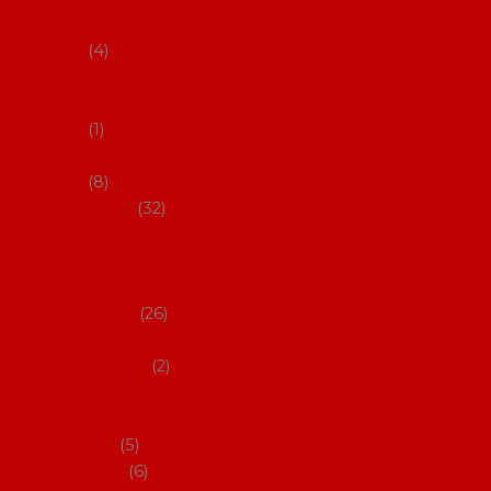
klobouky
4
Hůlky na
flamenco
1
Kastaněty
8
Vějíře
32
Malovan
é vějíře
(cca 23
cm)
26
Speciální
vějíře
2
Vějíře na
flamenc
o
5
Služby
6