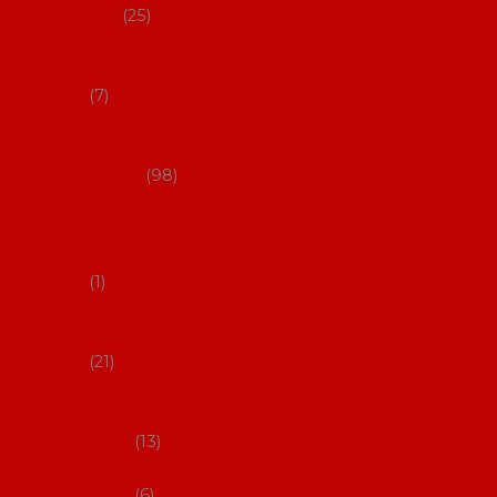
dárky
25
Placky a
připínáčky
7
Flamencový
šatník a
doplňky
98
Batas de
cola (sukně
s vlečkou)
1
Flamencov
é náušnice
21
Hřebínky a
sponky do
vlasů
13
Květiny do
vlasů
6