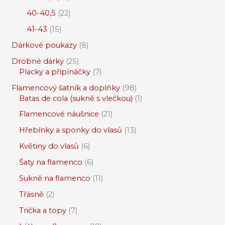
40-40,5
22
41-43
15
Dárkové poukazy
8
Drobné dárky
25
Placky a připínáčky
7
Flamencový šatník a doplňky
98
Batas de cola (sukně s vlečkou)
1
Flamencové náušnice
21
Hřebínky a sponky do vlasů
13
Květiny do vlasů
6
Šaty na flamenco
6
Sukně na flamenco
11
Třásně
2
Trička a topy
7