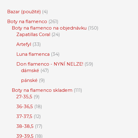
Bazar (použité)
4
Boty na flamenco
261
Boty na flamenco na objednávku
150
Zapatillas Coral
24
Artefyl
33
Luna flamenca
34
Don flamenco - NYNÍ NELZE!
59
dámské
47
pánské
9
Boty na flamenco skladem
111
27-35,5
9
36-36,5
18
37-37,5
12
38-38,5
17
39-39,5
18