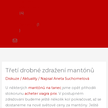
Flamenco
vystoupení
4
Kurzy
flamenca
1
Třetí drobné zdražení mantónů
Diskuze
/
Aktuality
/ Napsal
Aneta Suchomelová
U některých
mantónů na tanec
jsme opět přihodili
stokorunu
acheter viagra prix
. V postupném
zdražování budeme ještě několik kol pokračovat, až se
dostaneme na nové světové ceny za mantóny. Ještě