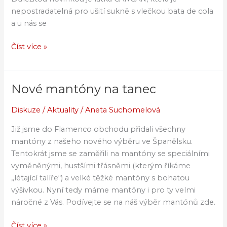
nepostradatelná pro ušití sukně s vlečkou bata de cola
a u nás se
Číst více »
Nové mantóny na tanec
Nové
mantóny
Diskuze
/
Aktuality
/
Aneta Suchomelová
na
tanec
Již jsme do Flamenco obchodu přidali všechny
mantóny z našeho nového výběru ve Španělsku.
Tentokrát jsme se zaměřili na mantóny se speciálními
vyměněnými, hustšími třásněmi (kterým říkáme
„létající talíře“) a velké těžké mantóny s bohatou
výšivkou. Nyní tedy máme mantóny i pro ty velmi
náročné z Vás. Podívejte se na náš výběr mantónů zde.
Číst více »