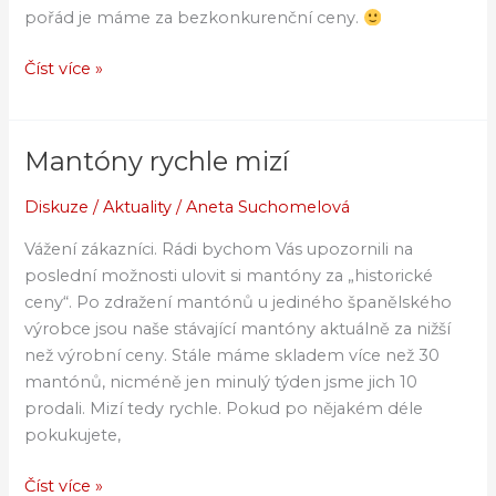
pořád je máme za bezkonkurenční ceny.
Číst více »
Mantóny rychle mizí
Mantóny
rychle
Diskuze
/
Aktuality
/
Aneta Suchomelová
mizí
Vážení zákazníci. Rádi bychom Vás upozornili na
poslední možnosti ulovit si mantóny za „historické
ceny“. Po zdražení mantónů u jediného španělského
výrobce jsou naše stávající mantóny aktuálně za nižší
než výrobní ceny. Stále máme skladem více než 30
mantónů, nicméně jen minulý týden jsme jich 10
prodali. Mizí tedy rychle. Pokud po nějakém déle
pokukujete,
Číst více »