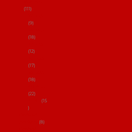
skladem
111
27-35,5
9
36-36,5
18
37-37,5
12
38-38,5
17
39-39,5
18
40-40,5
22
41-43
15
Dárkové
poukazy
8
Drobné