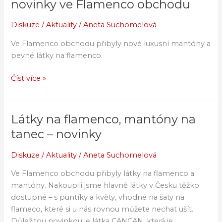
novinky ve Flamenco obchodu
na
flamenco
Diskuze
/
Aktuality
/
Aneta Suchomelová
–
Ve Flamenco obchodu přibyly nové luxusní mantóny a
novinky
pevné látky na flamenco.
ve
Flamenco
Číst více »
obchodu
Látky na flamenco, mantóny na
Látky
na
tanec – novinky
flamenco,
mantóny
Diskuze
/
Aktuality
/
Aneta Suchomelová
na
Ve Flamenco obchodu přibyly látky na flamenco a
tanec
mantóny. Nakoupili jsme hlavně látky v Česku těžko
–
dostupné – s puntíky a květy, vhodné na šaty na
novinky
flameco, které si u nás rovnou můžete nechat ušít.
Důležitou novinkou je látka CANCAN, která je