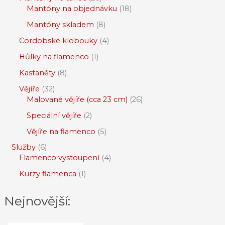
Mantóny na objednávku
18
Mantóny skladem
8
Cordobské klobouky
4
Hůlky na flamenco
1
Kastaněty
8
Vějíře
32
Malované vějíře (cca 23 cm)
26
Speciální vějíře
2
Vějíře na flamenco
5
Služby
6
Flamenco vystoupení
4
Kurzy flamenca
1
Nejnovější: