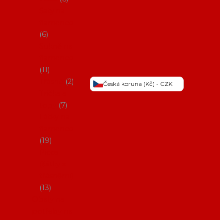
Šaty na
flamenco
6
Sukně na
flamenco
11
Třásně
2
Česká koruna (Kč) - CZK
Trička a
topy
7
Látky na
flamenco
19
Picos
(šátky s
třásněmi)
13
Obaly na
potřeby na