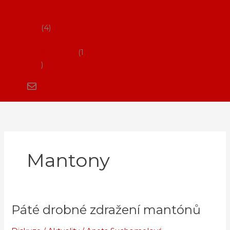
Flamenco
vystoupení
4
Kurzy
flamenca
1
Mantony
Páté drobné zdražení mantónů
Páté
drobné