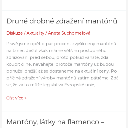
Druhé drobné zdražení mantónů
Druhé
drobné
Diskuze
/
Aktuality
/
Aneta Suchomelová
zdražení
mantónů
Právě jsme opět o pár procent zvýšili ceny mantónů
na tanec. Ještě však máme většinu postupného
zdražování před sebou, proto pokud váháte, zda
koupit či ne, neváhejte, protože mantóny už budou
bohužel dražší, až se dostaneme na aktuální ceny. Po
příčině zdražení výroby mantónů zatím pátráme. Zdá
se, že za to může legislativa Evropské unie,
Číst více »
Mantóny, látky na flamenco –
Mantóny,
látky