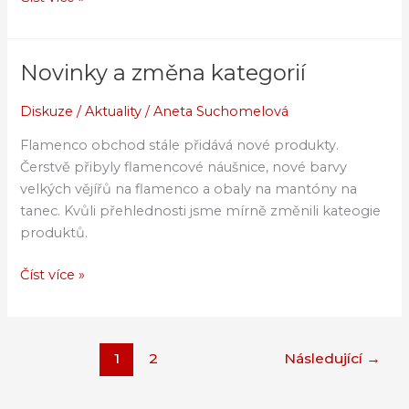
Novinky a změna kategorií
Novinky
a
Diskuze
/
Aktuality
/
Aneta Suchomelová
změna
kategorií
Flamenco obchod stále přidává nové produkty.
Čerstvě přibyly flamencové náušnice, nové barvy
velkých vějířů na flamenco a obaly na mantóny na
tanec. Kvůli přehlednosti jsme mírně změnili kateogie
produktů.
Číst více »
1
2
Následující
→