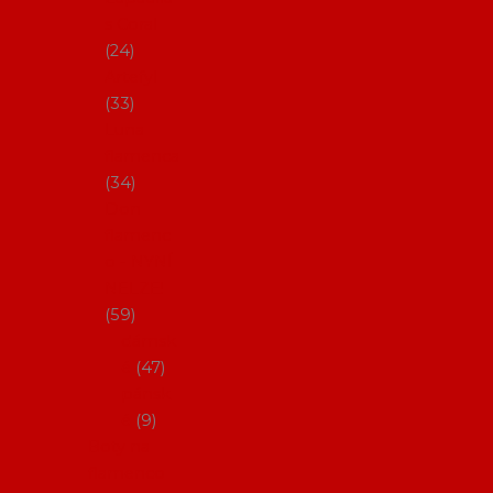
s Coral
24
Artefyl
33
Luna
flamenca
34
Don
flamenc
o - NYNÍ
NELZE!
59
dámsk
é
47
pánsk
é
9
Boty na
flamenco