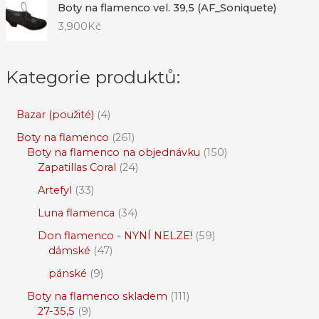
Boty na flamenco vel. 39,5 (AF_Soniquete)
3,900
Kč
Kategorie produktů:
Bazar (použité)
4
Boty na flamenco
261
Boty na flamenco na objednávku
150
Zapatillas Coral
24
Artefyl
33
Luna flamenca
34
Don flamenco - NYNÍ NELZE!
59
dámské
47
pánské
9
Boty na flamenco skladem
111
27-35,5
9