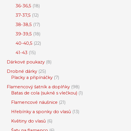
36-36,5
18
37-37,5
12
38-38,5
17
39-39,5
18
40-40,5
22
41-43
15
Dárkové poukazy
8
Drobné dárky
25
Placky a připínáčky
7
Flamencový šatník a doplňky
98
Batas de cola (sukně s vlečkou)
1
Flamencové náušnice
21
Hřebínky a sponky do vlasů
13
Květiny do vlasů
6
Šaty na flamenco
6