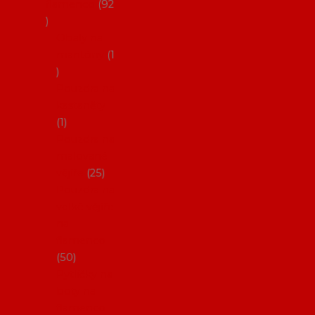
flamenco
92
Obaly na
mantóny
1
Pouzdra na
kastaněty
1
Pouzdra na
malované
vějíře
25
Pouzdra na
velké vějíře
na
flamenco
50
Pytlíčky na
boty na
flamenco