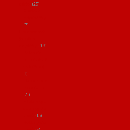
dárky
25
Placky a
připínáčky
7
Flamencový
šatník a
doplňky
98
Batas de
cola (sukně
s vlečkou)
1
Flamencov
é náušnice
21
Hřebínky a
sponky do
vlasů
13
Květiny do
vlasů
6