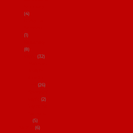
klobouky
4
Hůlky na
flamenco
1
Kastaněty
8
Vějíře
32
Malovan
é vějíře
(cca 23
cm)
26
Speciální
vějíře
2
Vějíře na
flamenc
o
5
Služby
6