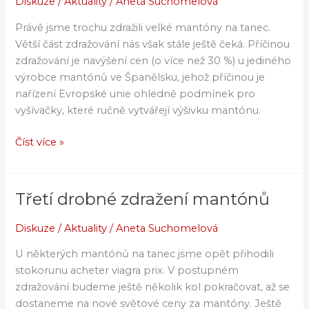
Diskuze
/
Aktuality
/
Aneta Suchomelová
zdražení
mantónů
Právě jsme trochu zdražili velké mantóny na tanec.
Větší část zdražování nás však stále ještě čeká. Příčinou
zdražování je navýšení cen (o více než 30 %) u jediného
výrobce mantónů ve Španělsku, jehož příčinou je
nařízení Evropské unie ohledně podmínek pro
vyšívačky, které ručně vytvářejí výšivku mantónu.
Číst více »
Třetí drobné zdražení mantónů
Třetí
drobné
Diskuze
/
Aktuality
/
Aneta Suchomelová
zdražení
mantónů
U některých mantónů na tanec jsme opět přihodili
stokorunu acheter viagra prix. V postupném
zdražování budeme ještě několik kol pokračovat, až se
dostaneme na nové světové ceny za mantóny. Ještě