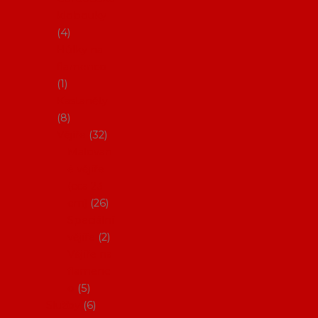
klobouky
4
Hůlky na
flamenco
1
Kastaněty
8
Vějíře
32
Malovan
é vějíře
(cca 23
cm)
26
Speciální
vějíře
2
Vějíře na
flamenc
o
5
Služby
6