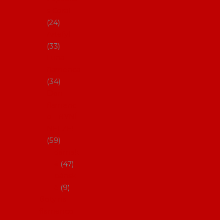
s Coral
24
Artefyl
33
Luna
flamenca
34
Don
flamenc
o - NYNÍ
NELZE!
59
dámsk
é
47
pánsk
é
9
Boty na
flamenco