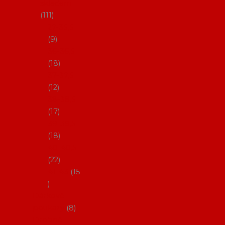
skladem
111
27-35,5
9
36-36,5
18
37-37,5
12
38-38,5
17
39-39,5
18
40-40,5
22
41-43
15
Dárkové
poukazy
8
Drobné