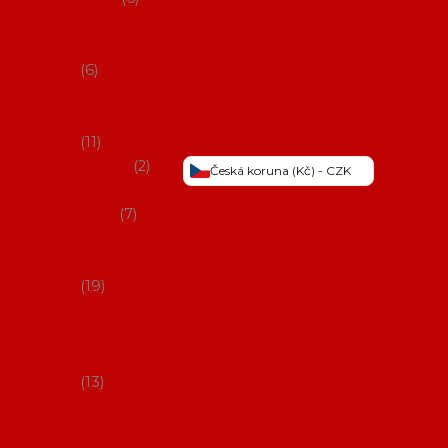
Šaty na
flamenco
6
Sukně na
flamenco
11
Třásně
2
Česká koruna (Kč) - CZK
Trička a
topy
7
Látky na
flamenco
19
Picos
(šátky s
třásněmi)
13
Obaly na
potřeby na