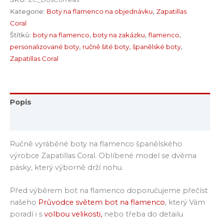
Kategorie:
Boty na flamenco na objednávku
,
Zapatillas
Coral
Štítků:
boty na flamenco
,
boty na zakázku
,
flamenco
,
personalizované boty
,
ručně šité boty
,
španělské boty
,
Zapatillas Coral
Popis
Hodnocení (0)
Ručně vyráběné boty na flamenco španělského
výrobce Zapatillas Coral. Oblíbené model se dvěma
pásky, který výborně drží nohu.
Před výběrem bot na flamenco doporučujeme přečíst
našeho
Průvodce světem bot na flamenco
, který Vám
poradí i s
volbou velikosti,
nebo třeba do detailu