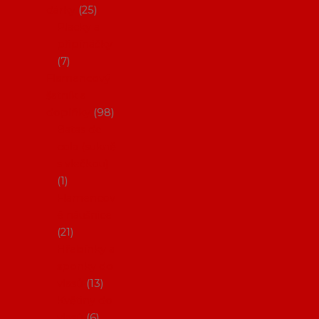
dárky
25
Placky a
připínáčky
7
Flamencový
šatník a
doplňky
98
Batas de
cola (sukně
s vlečkou)
1
Flamencov
é náušnice
21
Hřebínky a
sponky do
vlasů
13
Květiny do
vlasů
6