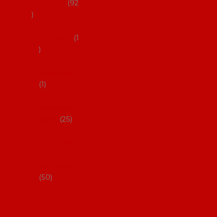
flamenco
92
Obaly na
mantóny
1
Pouzdra na
kastaněty
1
Pouzdra na
malované
vějíře
25
Pouzdra na
velké vějíře
na
flamenco
50
Pytlíčky na
boty na
flamenco