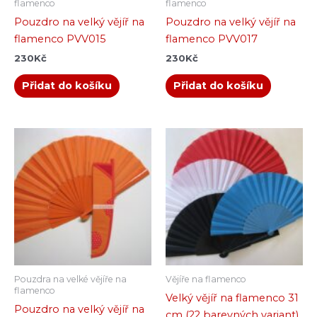
flamenco
flamenco
Pouzdro na velký vějíř na
Pouzdro na velký vějíř na
flamenco PVV015
flamenco PVV017
230
Kč
230
Kč
Přidat do košíku
Přidat do košíku
Pouzdra na velké vějíře na
Vějíře na flamenco
flamenco
Velký vějíř na flamenco 31
Pouzdro na velký vějíř na
cm (22 barevných variant)