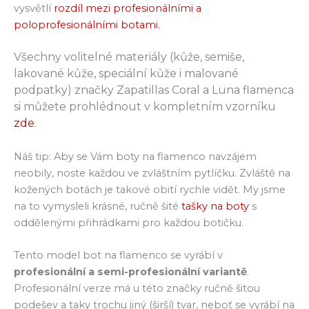
vysvětlí
rozdíl mezi profesionálními a
poloprofesionálními botami.
Všechny volitelné materiály (kůže, semiše,
lakované kůže, speciální kůže i malované
podpatky) značky Zapatillas Coral a Luna flamenca
si můžete prohlédnout v kompletním vzorníku
zde
.
Náš tip: Aby se Vám boty na flamenco navzájem
neobily, noste každou ve zvláštním pytlíčku. Zvláště na
kožených botách je takové obití rychle vidět. My jsme
na to vymysleli krásné, ručně šité
tašky na boty
s
oddělenými přihrádkami pro každou botičku.
Tento model bot na flamenco se vyrábí v
profesionální a semi-profesionální variantě
.
Profesionální verze má u této značky ručně šitou
podešev a taky trochu jiný (širší) tvar, neboť se vyrábí na