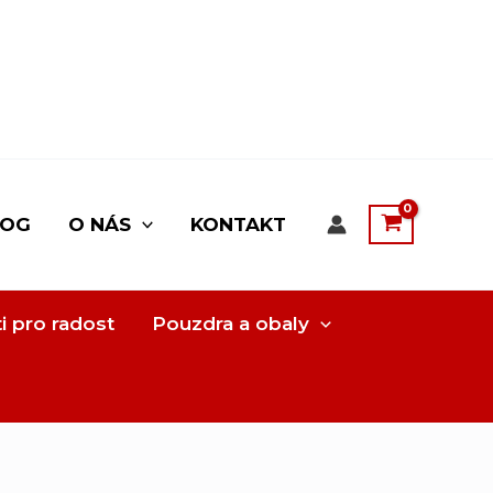
LOG
O NÁS
KONTAKT
i pro radost
Pouzdra a obaly