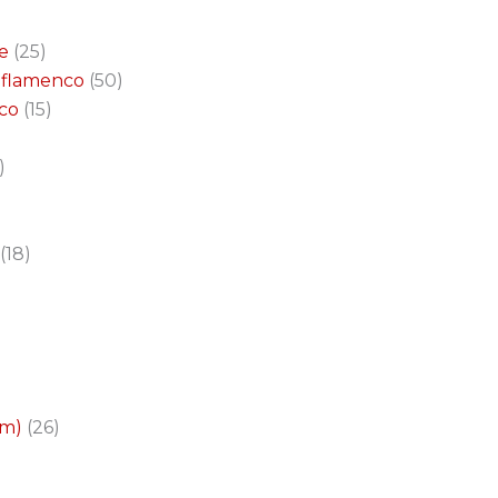
e
25
a flamenco
50
nco
15
18
cm)
26