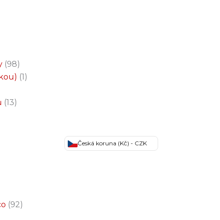
y
98
čkou)
1
ů
13
Česká koruna (Kč) - CZK
co
92