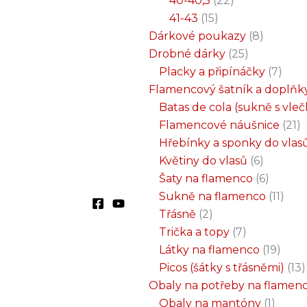
40-40,5
22
41-43
15
Dárkové poukazy
8
Drobné dárky
25
Placky a připínáčky
7
Flamencový šatník a doplňk
Batas de cola (sukně s vle
Flamencové náušnice
21
Hřebínky a sponky do vlas
Květiny do vlasů
6
Šaty na flamenco
6
Sukně na flamenco
11
Třásně
2
Trička a topy
7
Látky na flamenco
19
Picos (šátky s třásněmi)
13
Obaly na potřeby na flamen
Obaly na mantóny
1