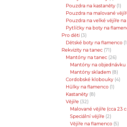
Pouzdra na kastaněty
1
Pouzdra na malované vějíř
Pouzdra na velké vějíře n
Pytlíčky na boty na flame
Pro děti
3
Dětské boty na flamenco
1
Rekvizity na tanec
71
Mantóny na tanec
26
Mantóny na objednávku
Mantóny skladem
8
Cordobské klobouky
4
Hůlky na flamenco
1
Kastaněty
8
Vějíře
32
Malované vějíře (cca 23 
Speciální vějíře
2
Vějíře na flamenco
5