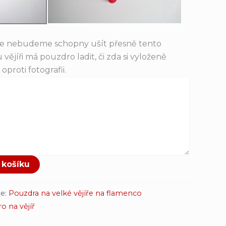
že nebudeme schopny ušít přesně tento
 vějíři má pouzdro ladit, či zda si vyloženě
oproti fotografii.
 košíku
ie:
Pouzdra na velké vějíře na flamenco
o na vějíř