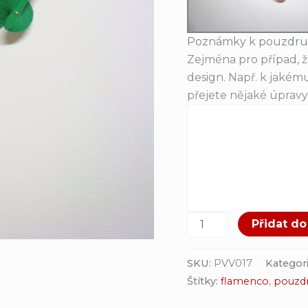
Poznámky k pouzdru
Zejména pro případ, 
design. Např. k jakému
přejete nějaké úpravy 
Přidat do
SKU:
PVV017
Kategor
Štítky:
flamenco
,
pouzdr