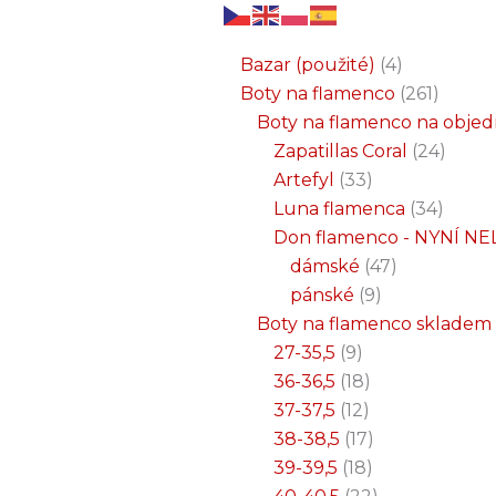
6
3
2
32
15
9
12
18
33
18
8
17
22
9
47
7
25
4
1
8
6
6
71
2
261
34
1
24
1
19
7
26
11
8
5
4
1
4
21
1
produktů
produkty
produkty
produktů
produktů
produktů
produktů
produktů
produktů
produktů
produktů
produktů
produktů
produktů
produktů
produktů
produktů
produkty
produkt
produkt
produkt
produk
produk
produk
produ
produ
produ
produ
produ
prod
prod
prod
prod
pro
pro
pro
pr
pr
p
Bazar (použité)
4
Boty na flamenco
261
Boty na flamenco na obje
Zapatillas Coral
24
Artefyl
33
Luna flamenca
34
Don flamenco - NYNÍ NE
dámské
47
pánské
9
Boty na flamenco skladem
27-35,5
9
36-36,5
18
37-37,5
12
38-38,5
17
39-39,5
18