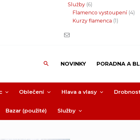
Služby
6
Flamenco vystoupení
4
Kurzy flamenca
1
Hledat
NOVINKY
PORADNA A B
c
Oblečení
Hlava a vlasy
Drobnost
Bazar (použité)
Služby