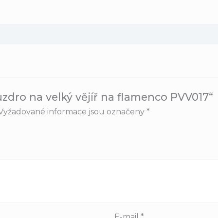
zdro na velký vějíř na flamenco PVV017“
Vyžadované informace jsou označeny
*
E-mail
*