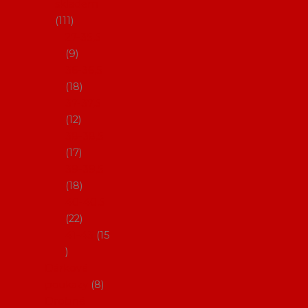
skladem
111
27-35,5
9
36-36,5
18
37-37,5
12
38-38,5
17
39-39,5
18
40-40,5
22
41-43
15
Dárkové
poukazy
8
Drobné