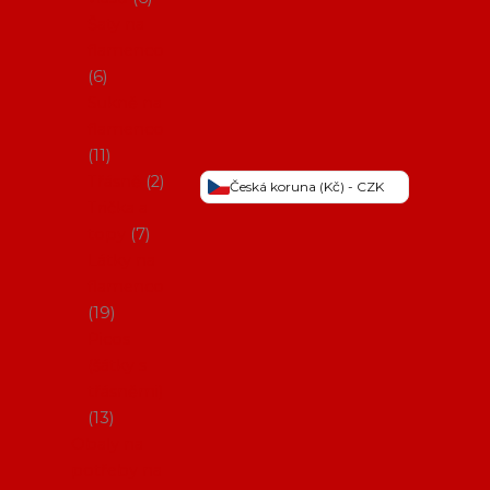
Šaty na
flamenco
6
Sukně na
flamenco
11
Třásně
2
Česká koruna (Kč) - CZK
Trička a
topy
7
Látky na
flamenco
19
Picos
(šátky s
třásněmi)
13
Obaly na
potřeby na