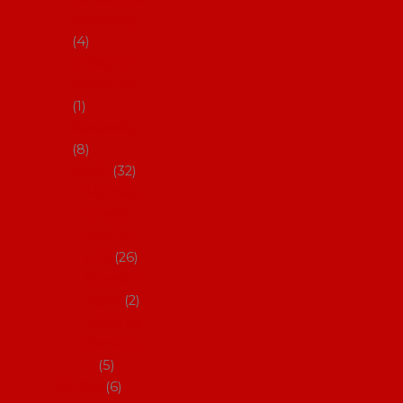
klobouky
4
Hůlky na
flamenco
1
Kastaněty
8
Vějíře
32
Malovan
é vějíře
(cca 23
cm)
26
Speciální
vějíře
2
Vějíře na
flamenc
o
5
Služby
6