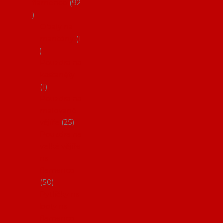
flamenco
92
Obaly na
mantóny
1
Pouzdra na
kastaněty
1
Pouzdra na
malované
vějíře
25
Pouzdra na
velké vějíře
na
flamenco
50
Pytlíčky na
boty na
flamenco