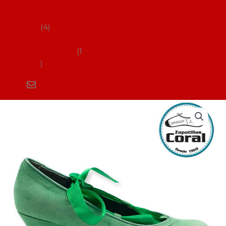
Flamenco
vystoupení
4
Kurzy
flamenca
1
Boty
na
flamenco_ZC
Cintas
(pouze
semi)
množství