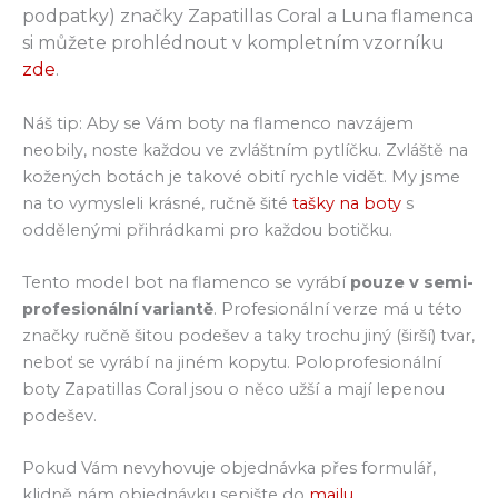
podpatky) značky Zapatillas Coral a Luna flamenca
si můžete prohlédnout v kompletním vzorníku
zde
.
Náš tip: Aby se Vám boty na flamenco navzájem
neobily, noste každou ve zvláštním pytlíčku. Zvláště na
kožených botách je takové obití rychle vidět. My jsme
na to vymysleli krásné, ručně šité
tašky na boty
s
oddělenými přihrádkami pro každou botičku.
Tento model bot na flamenco se vyrábí
pouze v semi-
profesionální variantě
. Profesionální verze má u této
značky ručně šitou podešev a taky trochu jiný (širší) tvar,
neboť se vyrábí na jiném kopytu. Poloprofesionální
boty Zapatillas Coral jsou o něco užší a mají lepenou
podešev.
Pokud Vám nevyhovuje objednávka přes formulář,
klidně nám objednávku sepište do
mailu
.