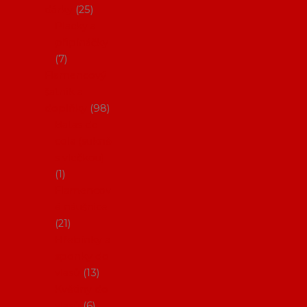
dárky
25
Placky a
připínáčky
7
Flamencový
šatník a
doplňky
98
Batas de
cola (sukně
s vlečkou)
1
Flamencov
é náušnice
21
Hřebínky a
sponky do
vlasů
13
Květiny do
vlasů
6