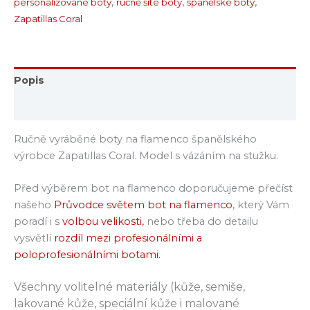
personalizované boty
,
ručně šité boty
,
španělské boty
,
Zapatillas Coral
Popis
Hodnocení (0)
Ručně vyráběné boty na flamenco španělského
výrobce Zapatillas Coral. Model s vázáním na stužku.
Před výběrem bot na flamenco doporučujeme přečíst
našeho
Průvodce světem bot na flamenco
, který Vám
poradí i s
volbou velikosti,
nebo třeba do detailu
vysvětlí
rozdíl mezi profesionálními a
poloprofesionálními botami.
Všechny volitelné materiály (kůže, semiše,
lakované kůže, speciální kůže i malované