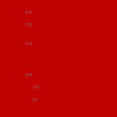
s Coral
24
Artefyl
33
Luna
flamenca
34
Don
flamenc
o - NYNÍ
NELZE!
59
dámsk
é
47
pánsk
é
9
Boty na
flamenco