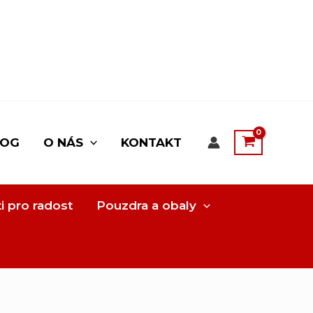
LOG
O NÁS
KONTAKT
i pro radost
Pouzdra a obaly