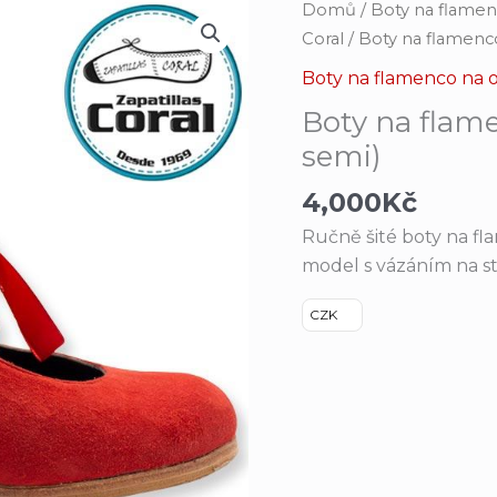
Boty
Domů
/
Boty na flame
na
Coral
/ Boty na flamenc
flamenco_ZC
Boty na flamenco na
6
Boty na flame
Anillas
semi)
(pouze
semi)
4,000
Kč
množství
Ručně šité boty na fl
model s vázáním na s
CZK