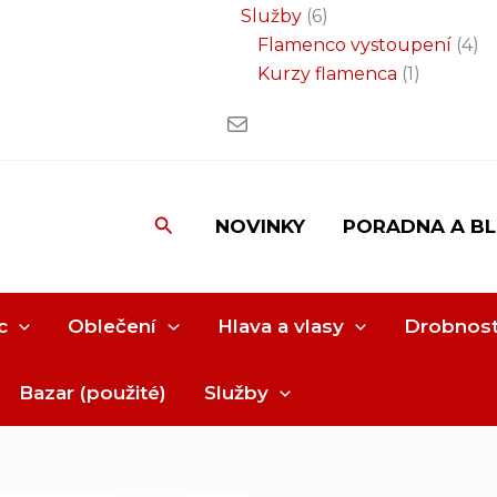
Služby
6
Flamenco vystoupení
4
Kurzy flamenca
1
Hledat
NOVINKY
PORADNA A B
c
Oblečení
Hlava a vlasy
Drobnost
Bazar (použité)
Služby