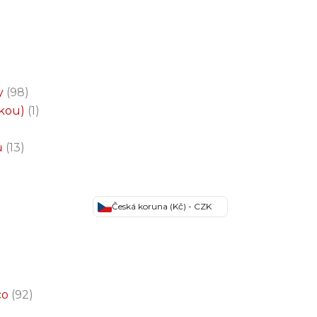
y
98
čkou)
1
ů
13
Česká koruna (Kč) - CZK
co
92