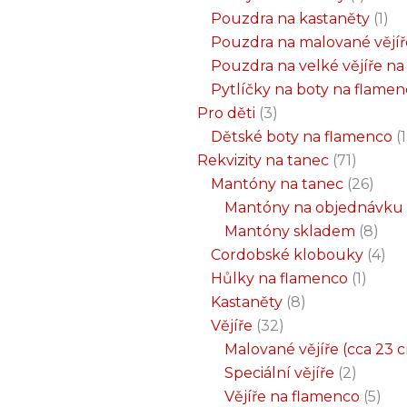
Pouzdra na kastaněty
1
Pouzdra na malované vějíř
Pouzdra na velké vějíře n
Pytlíčky na boty na flame
Pro děti
3
Dětské boty na flamenco
1
Rekvizity na tanec
71
Mantóny na tanec
26
Mantóny na objednávku
Mantóny skladem
8
Cordobské klobouky
4
Hůlky na flamenco
1
Kastaněty
8
Vějíře
32
Malované vějíře (cca 23 
Speciální vějíře
2
Vějíře na flamenco
5