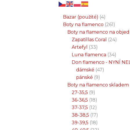
6
3
2
32
15
9
12
18
33
18
8
17
22
9
47
7
25
4
1
8
6
6
71
2
261
34
1
24
1
19
7
26
11
8
5
4
1
4
21
1
produktů
produkty
produkty
produktů
produktů
produktů
produktů
produktů
produktů
produktů
produktů
produktů
produktů
produktů
produktů
produktů
produktů
produkty
produkt
produkt
produkt
produk
produk
produk
produ
produ
produ
produ
produ
prod
prod
prod
prod
pro
pro
pro
pr
pr
p
Bazar (použité)
4
Boty na flamenco
261
Boty na flamenco na obje
Zapatillas Coral
24
Artefyl
33
Luna flamenca
34
Don flamenco - NYNÍ NE
dámské
47
pánské
9
Boty na flamenco skladem
27-35,5
9
36-36,5
18
37-37,5
12
38-38,5
17
39-39,5
18