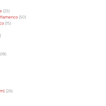
e
25
a flamenco
50
nco
15
18
cm)
26