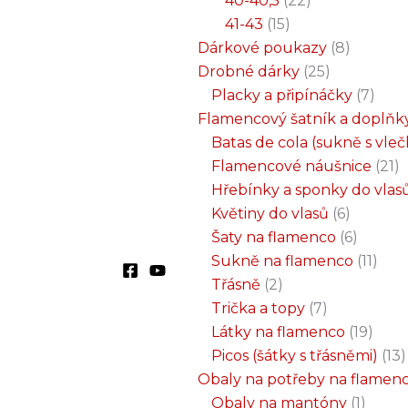
40-40,5
22
41-43
15
Dárkové poukazy
8
Drobné dárky
25
Placky a připínáčky
7
Flamencový šatník a doplňk
Batas de cola (sukně s vle
Flamencové náušnice
21
Hřebínky a sponky do vlas
Květiny do vlasů
6
Šaty na flamenco
6
Sukně na flamenco
11
Třásně
2
Trička a topy
7
Látky na flamenco
19
Picos (šátky s třásněmi)
13
Obaly na potřeby na flamen
Obaly na mantóny
1