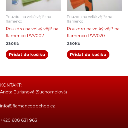
Pouzdra na velké vějíře na
Pouzdra na velké vějíře na
flamenco
flamenco
Pouzdro na velký vějíř na
Pouzdro na velký vějíř na
flamenco PVV007
flamenco PVV020
230
Kč
230
Kč
Přidat do košíku
Přidat do košíku
KONTAKT:
Aneta Burianová (Suchomelová)
info@flamencoobchod.cz
+420 608 631 963