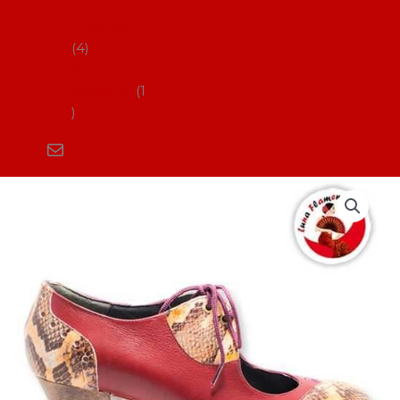
Flamenco
vystoupení
4
Kurzy
flamenca
1
Boty
na
flamenco_LF
Fátima
Canca
(pouze
profi)
množství