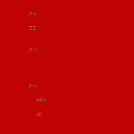
s Coral
24
Artefyl
33
Luna
flamenca
34
Don
flamenc
o - NYNÍ
NELZE!
59
dámsk
é
47
pánsk
é
9
Boty na
flamenco