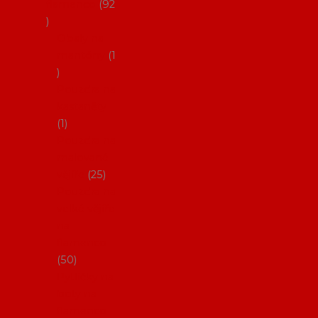
flamenco
92
Obaly na
mantóny
1
Pouzdra na
kastaněty
1
Pouzdra na
malované
vějíře
25
Pouzdra na
velké vějíře
na
flamenco
50
Pytlíčky na
boty na
flamenco