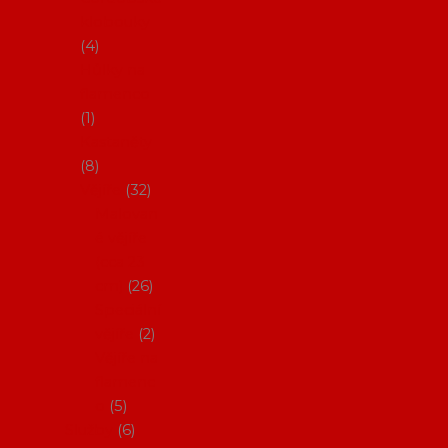
klobouky
4
Hůlky na
flamenco
1
Kastaněty
8
Vějíře
32
Malovan
é vějíře
(cca 23
cm)
26
Speciální
vějíře
2
Vějíře na
flamenc
o
5
Služby
6