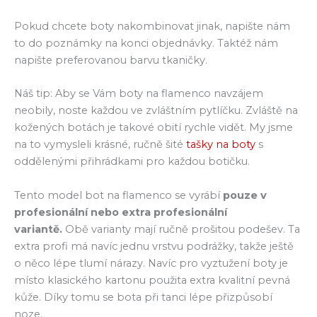
Pokud chcete boty nakombinovat jinak, napište nám
to do poznámky na konci objednávky. Taktéž nám
napište preferovanou barvu tkaničky.
Náš tip: Aby se Vám boty na flamenco navzájem
neobily, noste každou ve zvláštním pytlíčku. Zvláště na
kožených botách je takové obití rychle vidět. My jsme
na to vymysleli krásné, ručně šité
tašky na boty
s
oddělenými přihrádkami pro každou botičku.
Tento model bot na flamenco se vyrábí
pouze v
profesionální nebo extra profesionální
variantě.
Obě varianty mají ručně prošitou podešev. Ta
extra profi má navíc jednu vrstvu podrážky, takže ještě
o něco lépe tlumí nárazy. Navíc pro vyztužení boty je
místo klasického kartonu použita extra kvalitní pevná
kůže. Díky tomu se bota při tanci lépe přizpůsobí
noze.