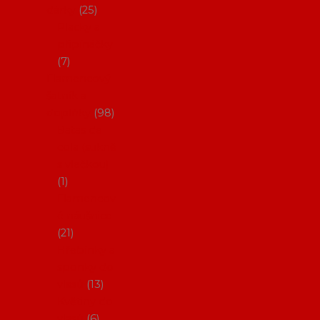
dárky
25
Placky a
připínáčky
7
Flamencový
šatník a
doplňky
98
Batas de
cola (sukně
s vlečkou)
1
Flamencov
é náušnice
21
Hřebínky a
sponky do
vlasů
13
Květiny do
vlasů
6