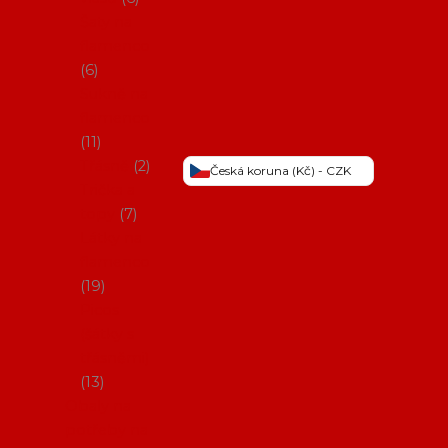
Šaty na
flamenco
6
Sukně na
flamenco
11
Třásně
2
Česká koruna (Kč) - CZK
Trička a
topy
7
Látky na
flamenco
19
Picos
(šátky s
třásněmi)
13
Obaly na
potřeby na