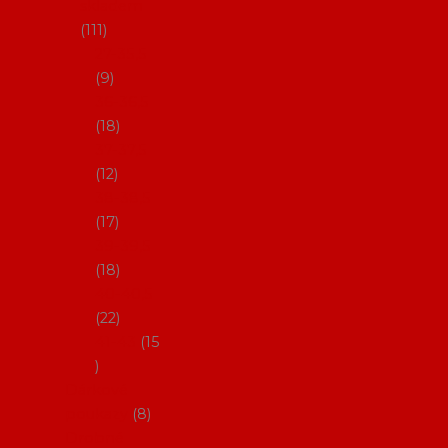
skladem
111
27-35,5
9
36-36,5
18
37-37,5
12
38-38,5
17
39-39,5
18
40-40,5
22
41-43
15
Dárkové
poukazy
8
Drobné