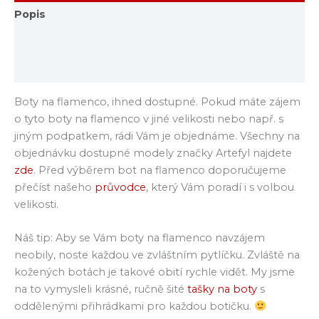
Popis
Další informace
Hodnocení (0)
Boty na flamenco, ihned dostupné. Pokud máte zájem
o tyto boty na flamenco v jiné velikosti nebo např. s
jiným podpatkem, rádi Vám je objednáme. Všechny na
objednávku dostupné modely značky Artefyl najdete
zde
. Před výběrem bot na flamenco doporučujeme
přečíst našeho
průvodce
, který Vám poradí i s volbou
velikosti.
Náš tip: Aby se Vám boty na flamenco navzájem
neobily, noste každou ve zvláštním pytlíčku. Zvláště na
kožených botách je takové obití rychle vidět. My jsme
na to vymysleli krásné, ručně šité
tašky na boty
s
oddělenými přihrádkami pro každou botičku.