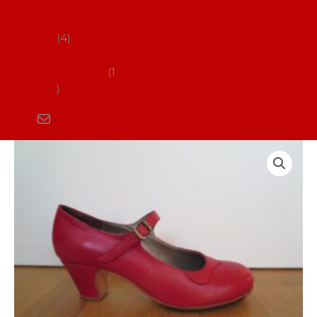
Flamenco
vystoupení
4
Kurzy
flamenca
1
Boty
na
flamenco
vel.
40,5
(AF_Soleá)
množství