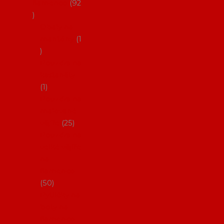
flamenco
92
Obaly na
mantóny
1
Pouzdra na
kastaněty
1
Pouzdra na
malované
vějíře
25
Pouzdra na
velké vějíře
na
flamenco
50
Pytlíčky na
boty na
flamenco