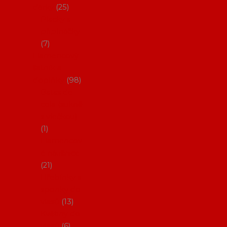
dárky
25
Placky a
připínáčky
7
Flamencový
šatník a
doplňky
98
Batas de
cola (sukně
s vlečkou)
1
Flamencov
é náušnice
21
Hřebínky a
sponky do
vlasů
13
Květiny do
vlasů
6