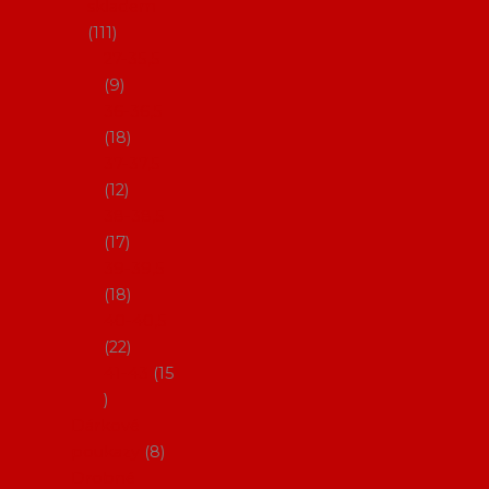
skladem
111
27-35,5
9
36-36,5
18
37-37,5
12
38-38,5
17
39-39,5
18
40-40,5
22
41-43
15
Dárkové
poukazy
8
Drobné