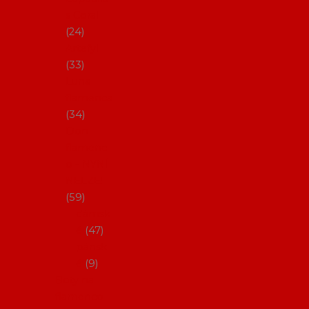
s Coral
24
Artefyl
33
Luna
flamenca
34
Don
flamenc
o - NYNÍ
NELZE!
59
dámsk
é
47
pánsk
é
9
Boty na
flamenco