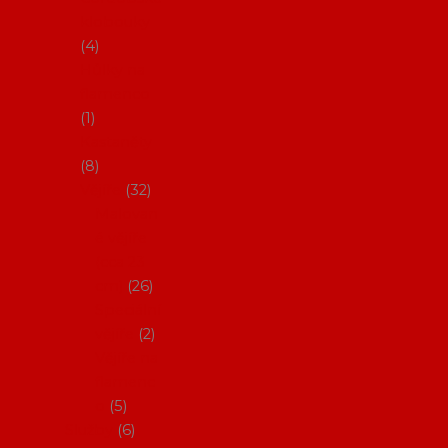
klobouky
4
Hůlky na
flamenco
1
Kastaněty
8
Vějíře
32
Malovan
é vějíře
(cca 23
cm)
26
Speciální
vějíře
2
Vějíře na
flamenc
o
5
Služby
6