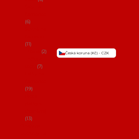
Šaty na
flamenco
6
Sukně na
flamenco
11
Třásně
2
Česká koruna (Kč) - CZK
Trička a
topy
7
Látky na
flamenco
19
Picos
(šátky s
třásněmi)
13
Obaly na
potřeby na