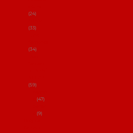
s Coral
24
Artefyl
33
Luna
flamenca
34
Don
flamenc
o - NYNÍ
NELZE!
59
dámsk
é
47
pánsk
é
9
Boty na
flamenco