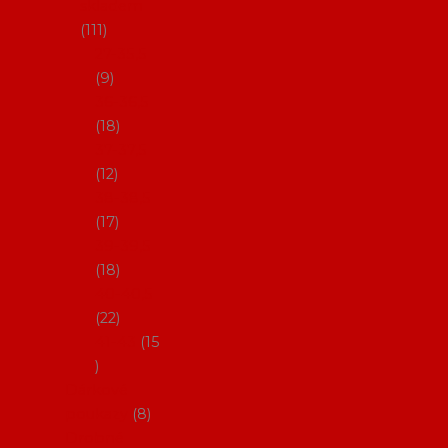
skladem
111
27-35,5
9
36-36,5
18
37-37,5
12
38-38,5
17
39-39,5
18
40-40,5
22
41-43
15
Dárkové
poukazy
8
Drobné