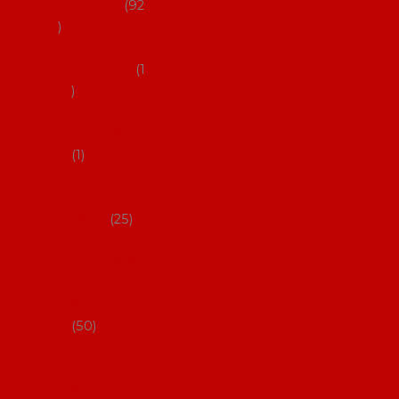
flamenco
92
Obaly na
mantóny
1
Pouzdra na
kastaněty
1
Pouzdra na
malované
vějíře
25
Pouzdra na
velké vějíře
na
flamenco
50
Pytlíčky na
boty na
flamenco