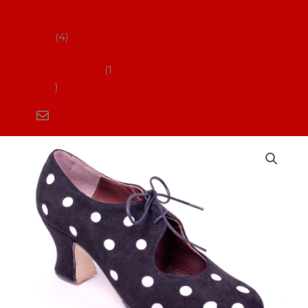
Flamenco
vystoupení
4
Kurzy
flamenca
1
Boty
na
flamenco_AF
Cristina
(pouze
profi)
množství