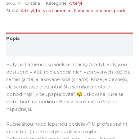
SKU:
AF_Cristina
Kategorie:
Artefyl
Štítků:
Artefyl
,
boty na flamenco
,
flamenco
,
obchod
,
prodej
Popis
Hodnocení (0)
Boty na flamenco španělské značky Artefyl. Boty jsou
dostupné v kůži (piel), speciálních vzorovaných kůžích,
semiši (ante) a lakované kůži (charol). Kůže je pevnější,
ale semiš zase elegantnější a semišová bota je
pohodlnější, více „papučovitá“.
Lakovaná kůže se
velmi hodí na pódium. Boty z lakované kůže jsou
nápadnější.
Ručně šitou nebo lepenou podešev? U profesionální
verze bot (ručně šitá) je podešev dvojitá.
Poloprofesionální verze má jednu vrstvu lepené