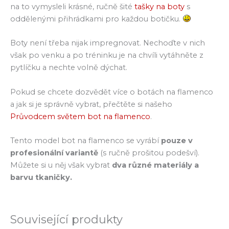
na to vymysleli krásné, ručně šité
tašky na boty
s
oddělenými přihrádkami pro každou botičku.
Boty není třeba nijak impregnovat. Nechoďte v nich
však po venku a po tréninku je na chvíli vytáhněte z
pytlíčku a nechte volně dýchat.
Pokud se chcete dozvědět více o botách na flamenco
a jak si je správně vybrat, přečtěte si našeho
Průvodcem světem bot na flamenco
.
Tento model bot na flamenco se vyrábí
pouze v
profesionální variantě
(s ručně prošitou podešví).
Můžete si u něj však vybrat
dva různé materiály a
barvu tkaničky.
Související produkty