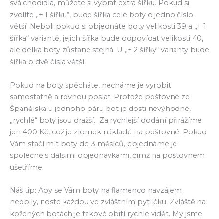
svá chodidla, můžete si vybrat extra šířku. Pokud si
zvolíte „+ 1 šířku“, bude šířka celé boty o jedno číslo
větší. Neboli pokud si objednáte boty velikosti 39 a „+ 1
šířka“ variantě, jejich šířka bude odpovídat velikosti 40,
ale délka boty zůstane stejná. U „+ 2 šířky“ varianty bude
šířka o dvě čísla větší.
Pokud na boty spěcháte, necháme je vyrobit
samostatně a rovnou poslat. Protože poštovné ze
Španělska u jednoho páru bot je dosti nevýhodné,
„rychlé“ boty jsou dražší. Za rychlejší dodání přirážíme
jen 400 Kč, což je zlomek nákladů na poštovné. Pokud
Vám stačí mít boty do 3 měsíců, objednáme je
společně s dalšími objednávkami, čímž na poštovném
ušetříme.
Náš tip: Aby se Vám boty na flamenco navzájem
neobily, noste každou ve zvláštním pytlíčku. Zvláště na
kožených botách je takové obití rychle vidět. My jsme