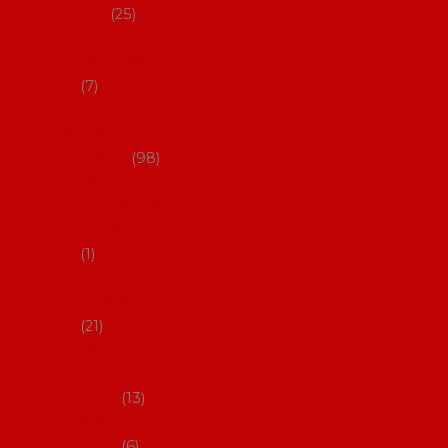
dárky
25
Placky a
připínáčky
7
Flamencový
šatník a
doplňky
98
Batas de
cola (sukně
s vlečkou)
1
Flamencov
é náušnice
21
Hřebínky a
sponky do
vlasů
13
Květiny do
vlasů
6