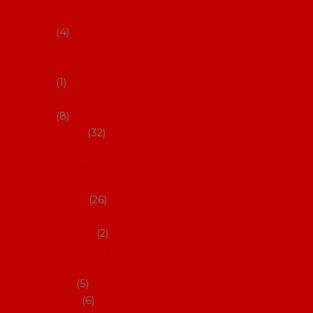
klobouky
4
Hůlky na
flamenco
1
Kastaněty
8
Vějíře
32
Malovan
é vějíře
(cca 23
cm)
26
Speciální
vějíře
2
Vějíře na
flamenc
o
5
Služby
6