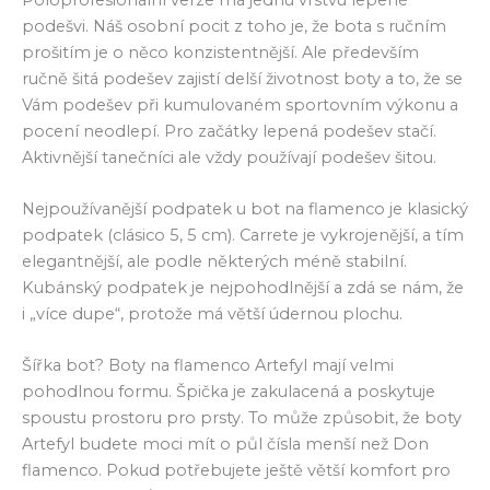
podešvi. Náš osobní pocit z toho je, že bota s ručním
prošitím je o něco konzistentnější. Ale především
ručně šitá podešev zajistí delší životnost boty a to, že se
Vám podešev při kumulovaném sportovním výkonu a
pocení neodlepí. Pro začátky lepená podešev stačí.
Aktivnější tanečníci ale vždy používají podešev šitou.
Nejpoužívanější podpatek u bot na flamenco je klasický
podpatek (clásico 5, 5 cm). Carrete je vykrojenější, a tím
elegantnější, ale podle některých méně stabilní.
Kubánský podpatek je nejpohodlnější a zdá se nám, že
i „více dupe“, protože má větší údernou plochu.
Šířka bot? Boty na flamenco Artefyl mají velmi
pohodlnou formu. Špička je zakulacená a poskytuje
spoustu prostoru pro prsty. To může způsobit, že boty
Artefyl budete moci mít o půl čísla menší než Don
flamenco. Pokud potřebujete ještě větší komfort pro