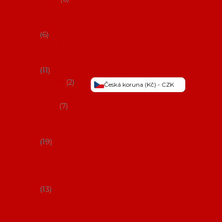
Šaty na
flamenco
6
Sukně na
flamenco
11
Třásně
2
Česká koruna (Kč) - CZK
Trička a
topy
7
Látky na
flamenco
19
Picos
(šátky s
třásněmi)
13
Obaly na
potřeby na