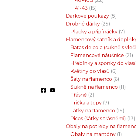
40-40,5
22
41-43
15
Dárkové poukazy
8
Drobné dárky
25
Placky a připínáčky
7
Flamencový šatník a doplňk
Batas de cola (sukně s vle
Flamencové náušnice
21
Hřebínky a sponky do vlas
Květiny do vlasů
6
Šaty na flamenco
6
Sukně na flamenco
11
Třásně
2
Trička a topy
7
Látky na flamenco
19
Picos (šátky s třásněmi)
13
Obaly na potřeby na flamen
Obaly na mantóny
1