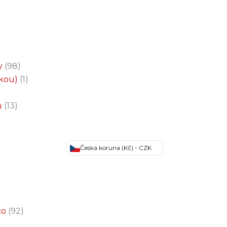
y
98
čkou)
1
ů
13
Česká koruna (Kč) - CZK
co
92