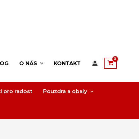
LOG
O NÁS
KONTAKT
i pro radost
Pouzdra a obaly