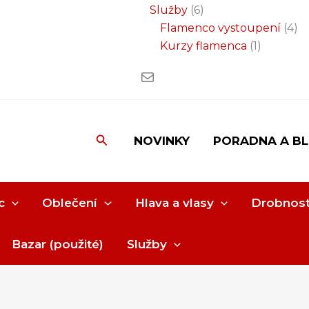
Služby
6
Flamenco vystoupení
4
Kurzy flamenca
1
Hledat
NOVINKY
PORADNA A B
c
Oblečení
Hlava a vlasy
Drobnost
Bazar (použité)
Služby