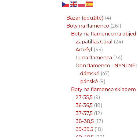
6
3
2
32
15
9
12
18
33
18
8
17
22
9
47
7
25
4
1
8
6
6
71
2
261
34
1
24
1
19
7
26
11
8
5
4
1
4
21
1
produktů
produkty
produkty
produktů
produktů
produktů
produktů
produktů
produktů
produktů
produktů
produktů
produktů
produktů
produktů
produktů
produktů
produkty
produkt
produkt
produkt
produk
produk
produk
produ
produ
produ
produ
produ
prod
prod
prod
prod
pro
pro
pro
pr
pr
p
Bazar (použité)
4
Boty na flamenco
261
Boty na flamenco na obje
Zapatillas Coral
24
Artefyl
33
Luna flamenca
34
Don flamenco - NYNÍ NE
dámské
47
pánské
9
Boty na flamenco skladem
27-35,5
9
36-36,5
18
37-37,5
12
38-38,5
17
39-39,5
18