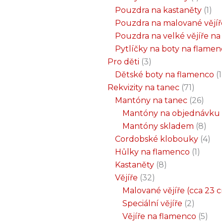
Pouzdra na kastaněty
1
Pouzdra na malované vějíř
Pouzdra na velké vějíře n
Pytlíčky na boty na flame
Pro děti
3
Dětské boty na flamenco
1
Rekvizity na tanec
71
Mantóny na tanec
26
Mantóny na objednávku
Mantóny skladem
8
Cordobské klobouky
4
Hůlky na flamenco
1
Kastaněty
8
Vějíře
32
Malované vějíře (cca 23 
Speciální vějíře
2
Vějíře na flamenco
5