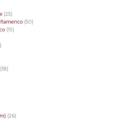
e
25
a flamenco
50
nco
15
18
cm)
26