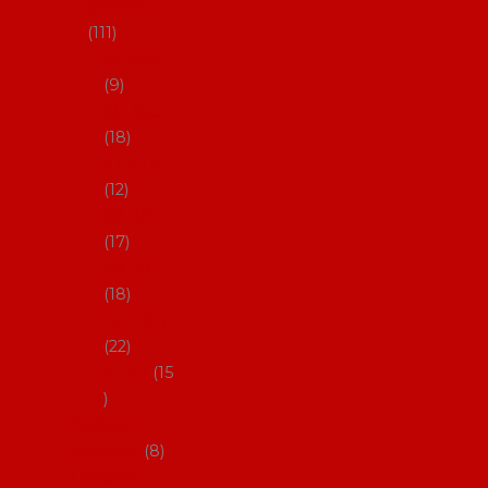
skladem
111
27-35,5
9
36-36,5
18
37-37,5
12
38-38,5
17
39-39,5
18
40-40,5
22
41-43
15
Dárkové
poukazy
8
Drobné