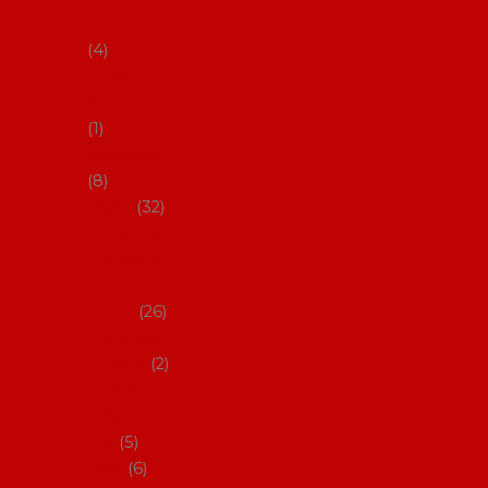
klobouky
4
Hůlky na
flamenco
1
Kastaněty
8
Vějíře
32
Malovan
é vějíře
(cca 23
cm)
26
Speciální
vějíře
2
Vějíře na
flamenc
o
5
Služby
6