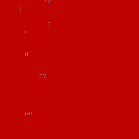
flamenco
92
Obaly na
mantóny
1
Pouzdra na
kastaněty
1
Pouzdra na
malované
vějíře
25
Pouzdra na
velké vějíře
na
flamenco
50
Pytlíčky na
boty na
flamenco