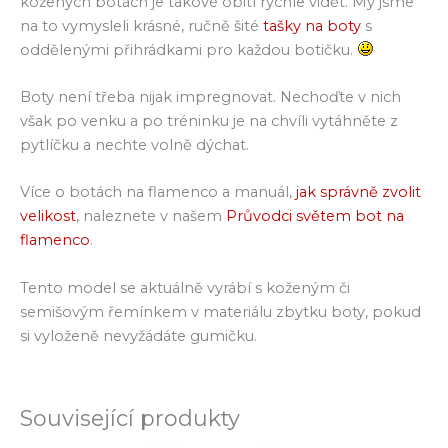
kožených botách je takové obití rychle vidět. My jsme
na to vymysleli krásné, ručně šité
tašky na boty
s
oddělenými přihrádkami pro každou botičku.
Boty není třeba nijak impregnovat. Nechoďte v nich
však po venku a po tréninku je na chvíli vytáhněte z
pytlíčku a nechte volně dýchat.
Více o botách na flamenco a manuál,
jak správně zvolit
velikost
, naleznete v našem
Průvodci světem bot na
flamenco
.
Tento model se aktuálně vyrábí s koženým či
semišovým řemínkem v materiálu zbytku boty, pokud
si vyloženě nevyžádáte gumičku.
Související produkty