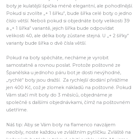
boty je kulatější špička méně elegantní, ale pohodlnější.
Pokud si zvolíte „+ 1 šířku“, bude šířka celé boty o jedno
číslo větší. Neboli pokud si objednáte boty velikosti 39
a „+ 1 šířka“ variantě, jejich šířka bude odpovídat
velikosti 40, ale délka boty zůstane stejná. U „+ 2 šířky“
varianty bude šířka o dvě čísla větší.
Pokud na boty spěcháte, necháme je vyrobit
samostatně a rovnou poslat. Protože poštovné ze
Španělska u jednoho páru bot je dosti nevýhodné,
„rychlé“ boty jsou dražší. Za rychlejší dodání přirážíme
jen 400 Kč, což je zlomek nákladů na poštovné. Pokud
Vám stačí mít boty do 3 měsíců, objednáme je
společně s dalšími objednávkami, čímž na poštovném
ušetříme.
Náš tip: Aby se Vám boty na flamenco navzájem
neobily, noste každou ve zvláštním pytlíčku. Zvláště na