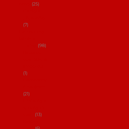
dárky
25
Placky a
připínáčky
7
Flamencový
šatník a
doplňky
98
Batas de
cola (sukně
s vlečkou)
1
Flamencov
é náušnice
21
Hřebínky a
sponky do
vlasů
13
Květiny do
vlasů
6