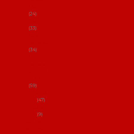
s Coral
24
Artefyl
33
Luna
flamenca
34
Don
flamenc
o - NYNÍ
NELZE!
59
dámsk
é
47
pánsk
é
9
Boty na
flamenco