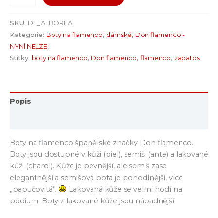
SKU:
DF_ALBOREA
Kategorie:
Boty na flamenco
,
dámské
,
Don flamenco -
NYNÍ NELZE!
Štítky:
boty na flamenco
,
Don flamenco
,
flamenco
,
zapatos
Popis
Hodnocení (0)
Boty na flamenco španělské značky Don flamenco.
Boty jsou dostupné v kůži (piel), semiši (ante) a lakované
kůži (charol). Kůže je pevnější, ale semiš zase
elegantnější a semišová bota je pohodlnější, více
„papučovitá“.
Lakovaná kůže se velmi hodí na
pódium. Boty z lakované kůže jsou nápadnější.