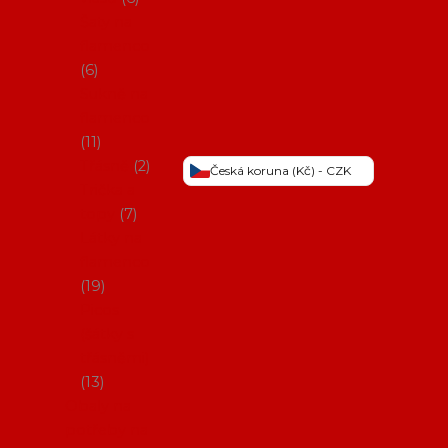
Šaty na
flamenco
6
Sukně na
flamenco
11
Třásně
2
Česká koruna (Kč) - CZK
Trička a
topy
7
Látky na
flamenco
19
Picos
(šátky s
třásněmi)
13
Obaly na
potřeby na