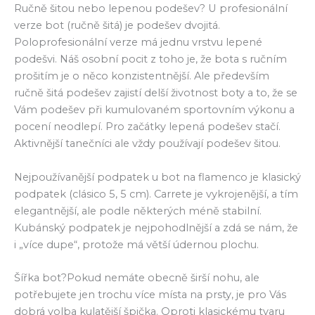
Ručně šitou nebo lepenou podešev? U profesionální
verze bot (ručně šitá) je podešev dvojitá.
Poloprofesionální verze má jednu vrstvu lepené
podešvi. Náš osobní pocit z toho je, že bota s ručním
prošitím je o něco konzistentnější. Ale především
ručně šitá podešev zajistí delší životnost boty a to, že se
Vám podešev při kumulovaném sportovním výkonu a
pocení neodlepí. Pro začátky lepená podešev stačí.
Aktivnější tanečníci ale vždy používají podešev šitou.
Nejpoužívanější podpatek u bot na flamenco je klasický
podpatek (clásico 5, 5 cm). Carrete je vykrojenější, a tím
elegantnější, ale podle některých méně stabilní.
Kubánský podpatek je nejpohodlnější a zdá se nám, že
i „více dupe“, protože má větší údernou plochu.
Šířka bot?Pokud nemáte obecně širší nohu, ale
potřebujete jen trochu více místa na prsty, je pro Vás
dobrá volba kulatější špička. Oproti klasickému tvaru