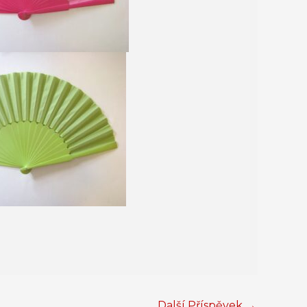
Další Příspěvek
→