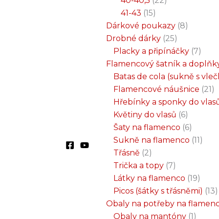
40-40,5
22
41-43
15
Dárkové poukazy
8
Drobné dárky
25
Placky a připínáčky
7
Flamencový šatník a doplňk
Batas de cola (sukně s vle
Flamencové náušnice
21
Hřebínky a sponky do vlas
Květiny do vlasů
6
Šaty na flamenco
6
Sukně na flamenco
11
Třásně
2
Trička a topy
7
Látky na flamenco
19
Picos (šátky s třásněmi)
13
Obaly na potřeby na flamen
Obaly na mantóny
1