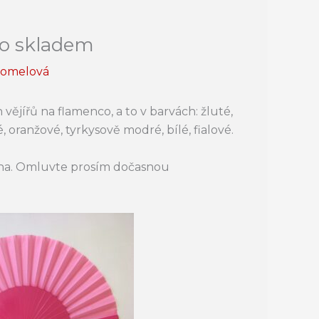
nco skladem
homelová
ějířů na flamenco, a to v barvách: žluté,
, oranžové, tyrkysově modré, bílé, fialové.
zna. Omluvte prosím dočasnou