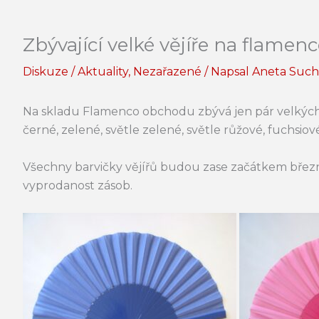
Zbývající velké vějíře na flame
Diskuze
/
Aktuality
,
Nezařazené
/ Napsal
Aneta Suc
Na skladu Flamenco obchodu zbývá jen pár velkých v
černé, zelené, světle zelené, světle růžové, fuchsiové
Všechny barvičky vějířů budou zase začátkem bře
vyprodanost zásob.