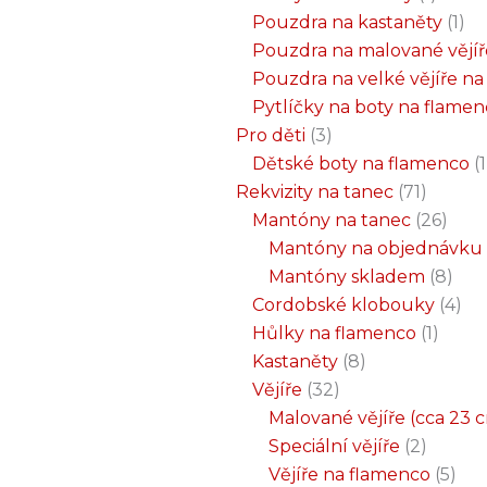
Pouzdra na kastaněty
1
Pouzdra na malované vějíř
Pouzdra na velké vějíře n
Pytlíčky na boty na flame
Pro děti
3
Dětské boty na flamenco
1
Rekvizity na tanec
71
Mantóny na tanec
26
Mantóny na objednávku
Mantóny skladem
8
Cordobské klobouky
4
Hůlky na flamenco
1
Kastaněty
8
Vějíře
32
Malované vějíře (cca 23 
Speciální vějíře
2
Vějíře na flamenco
5