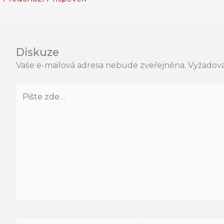
Diskuze
Vaše e-mailová adresa nebude zveřejněna.
Vyžadova
Pište
zde…
Jméno*
E-