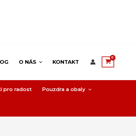
LOG
O NÁS
KONTAKT
i pro radost
Pouzdra a obaly