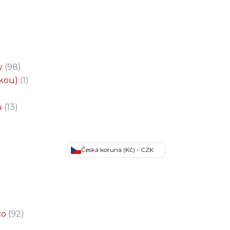
y
98
čkou)
1
ů
13
Česká koruna (Kč) - CZK
co
92