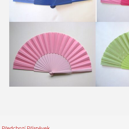
←
Předchozí Příspěvek