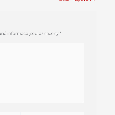
né informace jsou označeny
*
Web