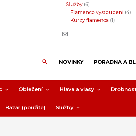
Služby
6
Flamenco vystoupení
4
Kurzy flamenca
1
Hledat
NOVINKY
PORADNA A B
c
Oblečení
Hlava a vlasy
Drobnost
Bazar (použité)
Služby