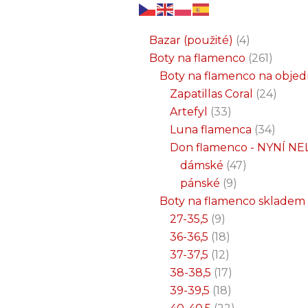
6
3
2
32
15
9
12
18
33
18
8
17
22
9
47
7
25
4
1
8
6
6
71
2
261
34
1
24
1
19
7
26
11
8
5
4
1
4
21
1
produktů
produkty
produkty
produktů
produktů
produktů
produktů
produktů
produktů
produktů
produktů
produktů
produktů
produktů
produktů
produktů
produktů
produkty
produkt
produkt
produkt
produk
produk
produk
produ
produ
produ
produ
produ
prod
prod
prod
prod
pro
pro
pro
pr
pr
p
Bazar (použité)
4
Boty na flamenco
261
Boty na flamenco na obje
Zapatillas Coral
24
Artefyl
33
Luna flamenca
34
Don flamenco - NYNÍ NE
dámské
47
pánské
9
Boty na flamenco skladem
27-35,5
9
36-36,5
18
37-37,5
12
38-38,5
17
39-39,5
18