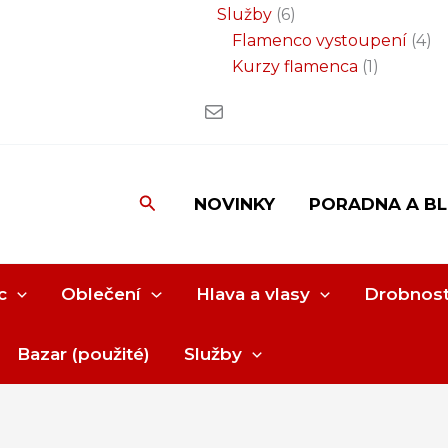
Služby
6
Flamenco vystoupení
4
Kurzy flamenca
1
Hledat
NOVINKY
PORADNA A B
c
Oblečení
Hlava a vlasy
Drobnost
Bazar (použité)
Služby