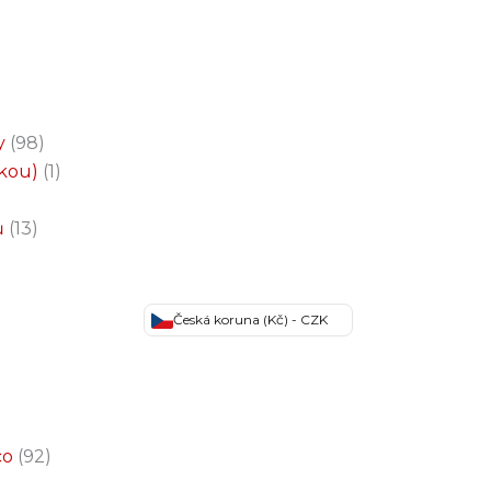
y
98
čkou)
1
ů
13
Česká koruna (Kč) - CZK
co
92