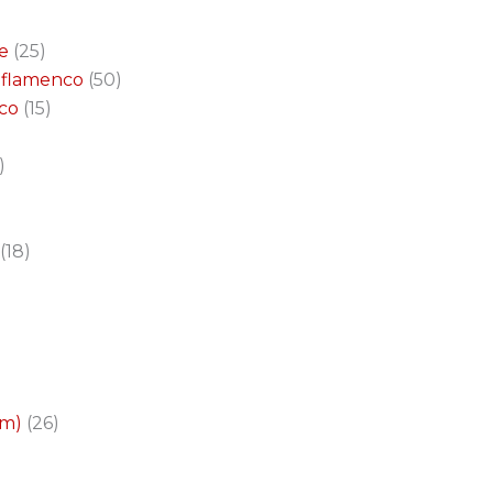
e
25
a flamenco
50
nco
15
18
cm)
26