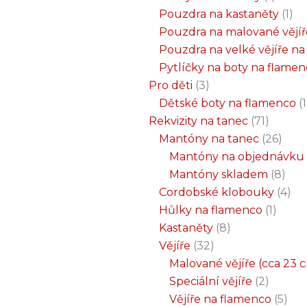
Pouzdra na kastaněty
1
Pouzdra na malované vějíř
Pouzdra na velké vějíře n
Pytlíčky na boty na flame
Pro děti
3
Dětské boty na flamenco
1
Rekvizity na tanec
71
Mantóny na tanec
26
Mantóny na objednávku
Mantóny skladem
8
Cordobské klobouky
4
Hůlky na flamenco
1
Kastaněty
8
Vějíře
32
Malované vějíře (cca 23 
Speciální vějíře
2
Vějíře na flamenco
5