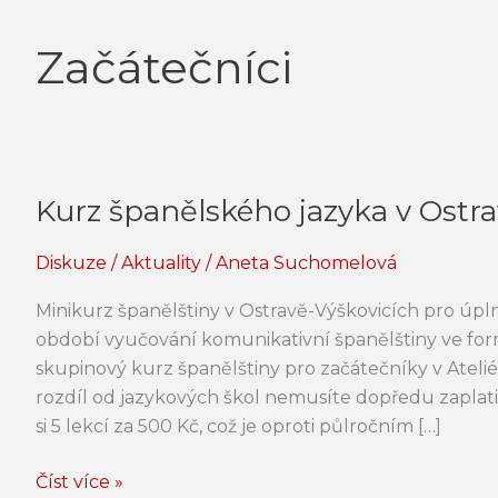
Začátečníci
Kurz španělského jazyka v Ostr
Kurz
španělského
Diskuze
/
Aktuality
/
Aneta Suchomelová
jazyka
v
Minikurz španělštiny v Ostravě-Výškovicích pro úpln
Ostravě
období vyučování komunikativní španělštiny ve fo
skupinový kurz španělštiny pro začátečníky v Ateli
rozdíl od jazykových škol nemusíte dopředu zaplati
si 5 lekcí za 500 Kč, což je oproti půlročním […]
Číst více »