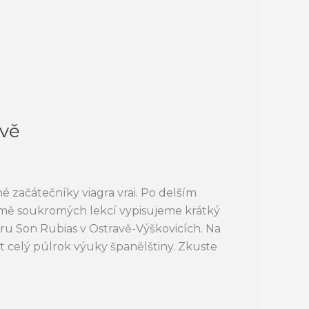
avě
é začátečníky viagra vrai. Po delším
rmě soukromých lekcí vypisujeme krátký
éru Son Rubias v Ostravě-Výškovicích. Na
t celý púlrok výuky španělštiny. Zkuste