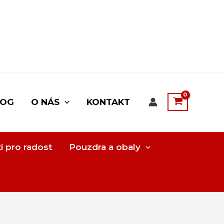
LOG
O NÁS
KONTAKT
i pro radost
Pouzdra a obaly