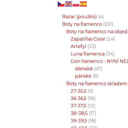
6
3
2
32
15
9
12
18
33
18
8
17
22
9
47
7
25
4
1
8
6
6
71
2
261
34
1
24
1
19
7
26
11
8
5
4
1
4
21
1
produktů
produkty
produkty
produktů
produktů
produktů
produktů
produktů
produktů
produktů
produktů
produktů
produktů
produktů
produktů
produktů
produktů
produkty
produkt
produkt
produkt
produk
produk
produk
produ
produ
produ
produ
produ
prod
prod
prod
prod
pro
pro
pro
pr
pr
p
Bazar (použité)
4
Boty na flamenco
261
Boty na flamenco na obje
Zapatillas Coral
24
Artefyl
33
Luna flamenca
34
Don flamenco - NYNÍ NE
dámské
47
pánské
9
Boty na flamenco skladem
27-35,5
9
36-36,5
18
37-37,5
12
38-38,5
17
39-39,5
18