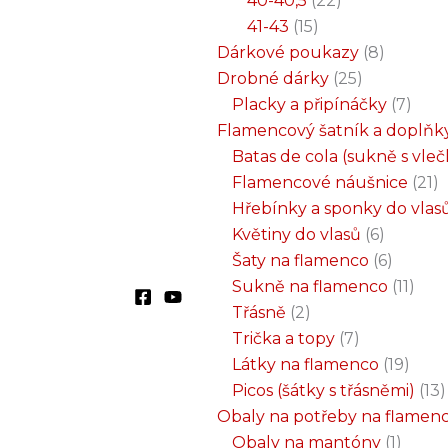
40-40,5
22
41-43
15
Dárkové poukazy
8
Drobné dárky
25
Placky a připínáčky
7
Flamencový šatník a doplňk
Batas de cola (sukně s vle
Flamencové náušnice
21
Hřebínky a sponky do vlas
Květiny do vlasů
6
Šaty na flamenco
6
Sukně na flamenco
11
Třásně
2
Trička a topy
7
Látky na flamenco
19
Picos (šátky s třásněmi)
13
Obaly na potřeby na flamen
Obaly na mantóny
1