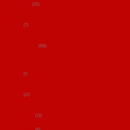
dárky
25
Placky a
připínáčky
7
Flamencový
šatník a
doplňky
98
Batas de
cola (sukně
s vlečkou)
1
Flamencov
é náušnice
21
Hřebínky a
sponky do
vlasů
13
Květiny do
vlasů
6