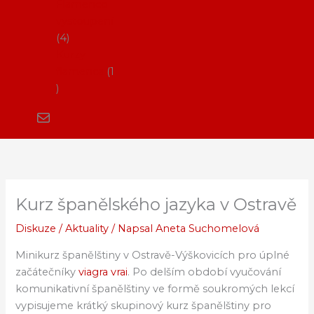
Flamenco
vystoupení
4
Kurzy
flamenca
1
Kurz španělského jazyka v Ostravě
Diskuze
/
Aktuality
/ Napsal
Aneta Suchomelová
Minikurz španělštiny v Ostravě-Výškovicích pro úplné
začátečníky
viagra vrai
. Po delším období vyučování
komunikativní španělštiny ve formě soukromých lekcí
vypisujeme krátký skupinový kurz španělštiny pro