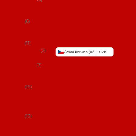
Šaty na
flamenco
6
Sukně na
flamenco
11
Třásně
2
Česká koruna (Kč) - CZK
Trička a
topy
7
Látky na
flamenco
19
Picos
(šátky s
třásněmi)
13
Obaly na
potřeby na