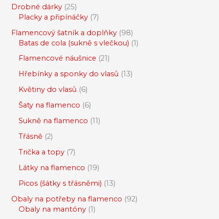
Drobné dárky
25
Placky a připínáčky
7
Flamencový šatník a doplňky
98
Batas de cola (sukně s vlečkou)
1
Flamencové náušnice
21
Hřebínky a sponky do vlasů
13
Květiny do vlasů
6
Šaty na flamenco
6
Sukně na flamenco
11
Třásně
2
Trička a topy
7
Látky na flamenco
19
Picos (šátky s třásněmi)
13
Obaly na potřeby na flamenco
92
Obaly na mantóny
1