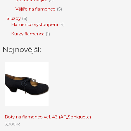
Vějíře na flamenco
5
Služby
6
Flamenco vystoupení
4
Kurzy flamenca
1
Nejnovější:
Boty na flamenco vel. 43 (AF_Soniquete)
3,900
Kč