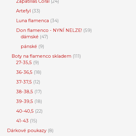
Zapatillas Coral
24
Artefyl
33
Luna flamenca
34
Don flamenco - NYNÍ NELZE!
59
dámské
47
pánské
9
Boty na flamenco skladem
111
27-35,5
9
36-36,5
18
37-37,5
12
38-38,5
17
39-39,5
18
40-40,5
22
41-43
15
Dárkové poukazy
8