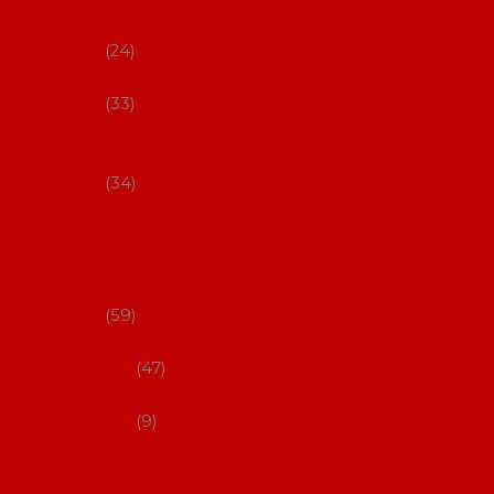
s Coral
24
Artefyl
33
Luna
flamenca
34
Don
flamenc
o - NYNÍ
NELZE!
59
dámsk
é
47
pánsk
é
9
Boty na
flamenco