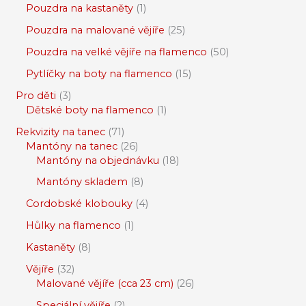
Pouzdra na kastaněty
1
Pouzdra na malované vějíře
25
Pouzdra na velké vějíře na flamenco
50
Pytlíčky na boty na flamenco
15
Pro děti
3
Dětské boty na flamenco
1
Rekvizity na tanec
71
Mantóny na tanec
26
Mantóny na objednávku
18
Mantóny skladem
8
Cordobské klobouky
4
Hůlky na flamenco
1
Kastaněty
8
Vějíře
32
Malované vějíře (cca 23 cm)
26
Speciální vějíře
2