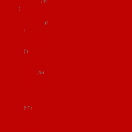
flamenco
92
Obaly na
mantóny
1
Pouzdra na
kastaněty
1
Pouzdra na
malované
vějíře
25
Pouzdra na
velké vějíře
na
flamenco
50
Pytlíčky na
boty na
flamenco