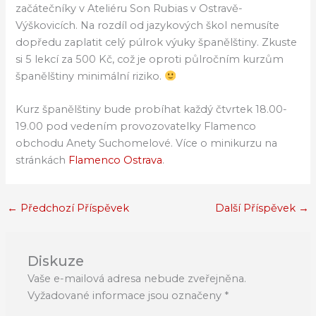
začátečníky v Ateliéru Son Rubias v Ostravě-
Výškovicích. Na rozdíl od jazykových škol nemusíte
dopředu zaplatit celý púlrok výuky španělštiny. Zkuste
si 5 lekcí za 500 Kč, což je oproti půlročním kurzům
španělštiny minimální riziko.
Kurz španělštiny bude probíhat každý čtvrtek 18.00-
19.00 pod vedením provozovatelky Flamenco
obchodu Anety Suchomelové. Více o minikurzu na
stránkách
Flamenco Ostrava
.
←
Předchozí Příspěvek
Další Příspěvek
→
Diskuze
Vaše e-mailová adresa nebude zveřejněna.
Vyžadované informace jsou označeny
*