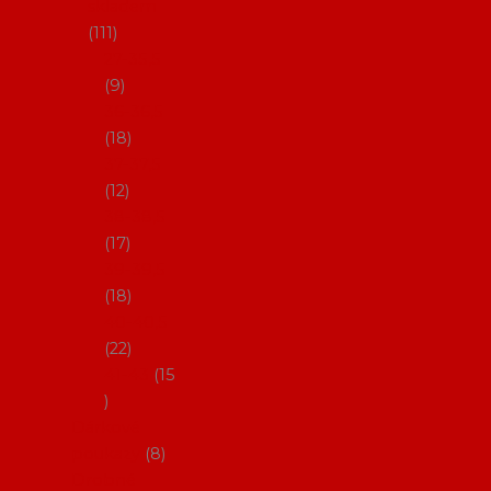
skladem
111
27-35,5
9
36-36,5
18
37-37,5
12
38-38,5
17
39-39,5
18
40-40,5
22
41-43
15
Dárkové
poukazy
8
Drobné