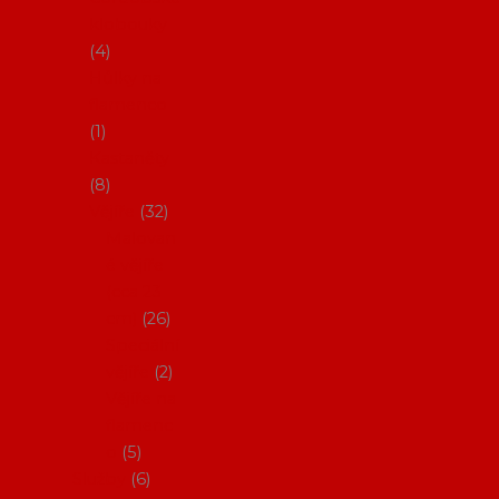
klobouky
4
Hůlky na
flamenco
1
Kastaněty
8
Vějíře
32
Malovan
é vějíře
(cca 23
cm)
26
Speciální
vějíře
2
Vějíře na
flamenc
o
5
Služby
6