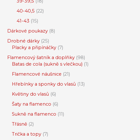
39-39,5
18
40-40,5
22
41-43
15
Dárkové poukazy
8
Drobné dárky
25
Placky a připínáčky
7
Flamencový šatník a doplňky
98
Batas de cola (sukně s vlečkou)
1
Flamencové náušnice
21
Hřebínky a sponky do vlasů
13
Květiny do vlasů
6
Šaty na flamenco
6
Sukně na flamenco
11
Třásně
2
Trička a topy
7