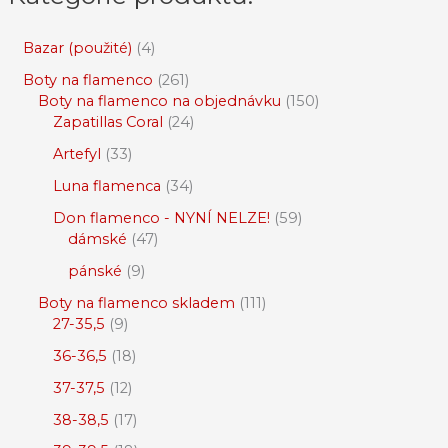
Bazar (použité)
4
Boty na flamenco
261
Boty na flamenco na objednávku
150
Zapatillas Coral
24
Artefyl
33
Luna flamenca
34
Don flamenco - NYNÍ NELZE!
59
dámské
47
pánské
9
Boty na flamenco skladem
111
27-35,5
9
36-36,5
18
37-37,5
12
38-38,5
17