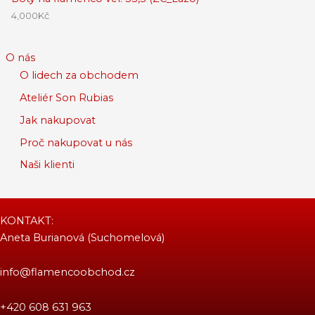
4,000
Kč
O nás
O lidech za obchodem
Ateliér Son Rubias
Jak nakupovat
Proč nakupovat u nás
Naši klienti
KONTAKT:
Aneta Burianová (Suchomelová)
info@flamencoobchod.cz
+420 608 631 963