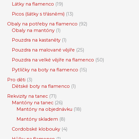
Látky na flamenco
19
Picos (šátky s třásněmi)
13
Obaly na potřeby na flamenco
92
Obaly na mantóny
1
Pouzdra na kastaněty
1
Pouzdra na malované vějíře
25
Pouzdra na velké vějíře na flamenco
50
Pytlíčky na boty na flamenco
15
Pro děti
3
Dětské boty na flamenco
1
Rekvizity na tanec
71
Mantóny na tanec
26
Mantóny na objednávku
18
Mantóny skladem
8
Cordobské klobouky
4
Hůlky na flamenco
1