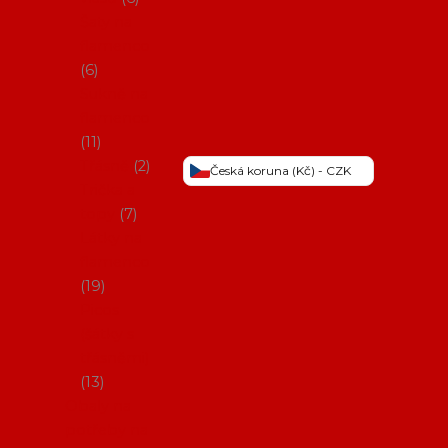
Šaty na
flamenco
6
Sukně na
flamenco
11
Třásně
2
Česká koruna (Kč) - CZK
Trička a
topy
7
Látky na
flamenco
19
Picos
(šátky s
třásněmi)
13
Obaly na
potřeby na