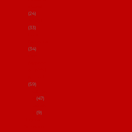
s Coral
24
Artefyl
33
Luna
flamenca
34
Don
flamenc
o - NYNÍ
NELZE!
59
dámsk
é
47
pánsk
é
9
Boty na
flamenco