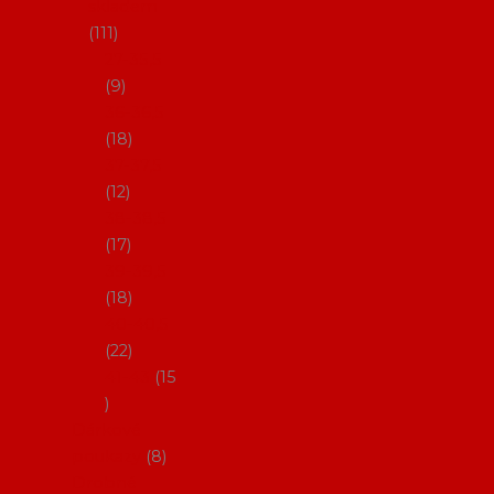
skladem
111
27-35,5
9
36-36,5
18
37-37,5
12
38-38,5
17
39-39,5
18
40-40,5
22
41-43
15
Dárkové
poukazy
8
Drobné