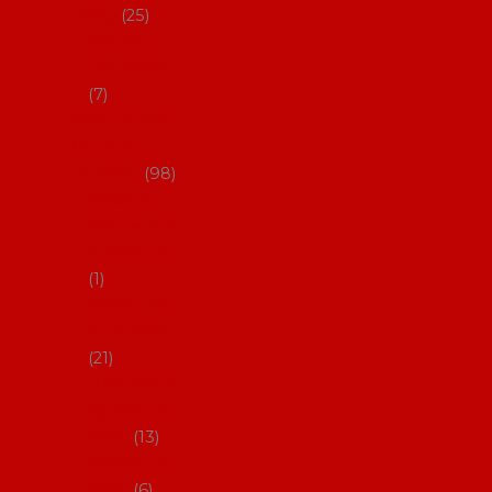
dárky
25
Placky a
připínáčky
7
Flamencový
šatník a
doplňky
98
Batas de
cola (sukně
s vlečkou)
1
Flamencov
é náušnice
21
Hřebínky a
sponky do
vlasů
13
Květiny do
vlasů
6