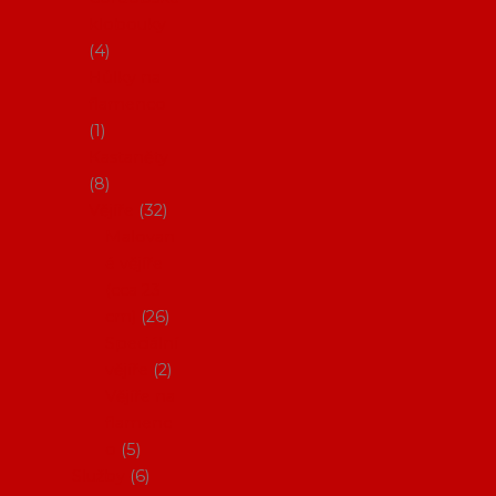
klobouky
4
Hůlky na
flamenco
1
Kastaněty
8
Vějíře
32
Malovan
é vějíře
(cca 23
cm)
26
Speciální
vějíře
2
Vějíře na
flamenc
o
5
Služby
6