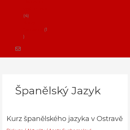
Flamenco
vystoupení
4
Kurzy
flamenca
1
Španělský Jazyk
Kurz španělského jazyka v Ostravě
Kurz
španělského