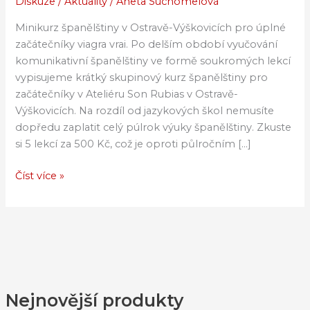
Diskuze
/
Aktuality
/
Aneta Suchomelová
jazyka
v
Minikurz španělštiny v Ostravě-Výškovicích pro úplné
Ostravě
začátečníky viagra vrai. Po delším období vyučování
komunikativní španělštiny ve formě soukromých lekcí
vypisujeme krátký skupinový kurz španělštiny pro
začátečníky v Ateliéru Son Rubias v Ostravě-
Výškovicích. Na rozdíl od jazykových škol nemusíte
dopředu zaplatit celý púlrok výuky španělštiny. Zkuste
si 5 lekcí za 500 Kč, což je oproti půlročním […]
Číst více »
Nejnovější produkty