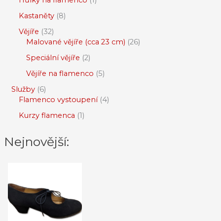
Kastaněty
8
Vějíře
32
Malované vějíře (cca 23 cm)
26
Speciální vějíře
2
Vějíře na flamenco
5
Služby
6
Flamenco vystoupení
4
Kurzy flamenca
1
Nejnovější: