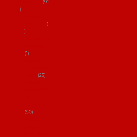
flamenco
92
Obaly na
mantóny
1
Pouzdra na
kastaněty
1
Pouzdra na
malované
vějíře
25
Pouzdra na
velké vějíře
na
flamenco
50
Pytlíčky na
boty na
flamenco