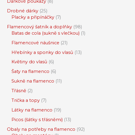
Dárkové poukazy
8
Drobné dárky
25
Placky a připínáčky
7
Flamencový šatník a doplňky
98
Batas de cola (sukně s vlečkou)
1
Flamencové náušnice
21
Hřebínky a sponky do vlasů
13
Květiny do vlasů
6
Šaty na flamenco
6
Sukně na flamenco
11
Třásně
2
Trička a topy
7
Látky na flamenco
19
Picos (šátky s třásněmi)
13
Obaly na potřeby na flamenco
92