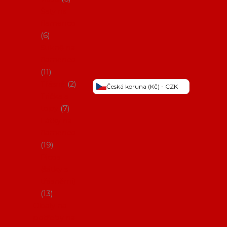
Šaty na
flamenco
6
Sukně na
flamenco
11
Třásně
2
Česká koruna (Kč) - CZK
Trička a
topy
7
Látky na
flamenco
19
Picos
(šátky s
třásněmi)
13
Obaly na
potřeby na