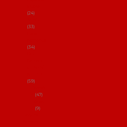
s Coral
24
Artefyl
33
Luna
flamenca
34
Don
flamenc
o - NYNÍ
NELZE!
59
dámsk
é
47
pánsk
é
9
Boty na
flamenco