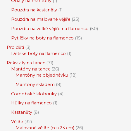
Obaly na mantóny
1
Pouzdra na kastaněty
1
Pouzdra na malované vějíře
25
Pouzdra na velké vějíře na flamenco
50
Pytlíčky na boty na flamenco
15
Pro děti
3
Dětské boty na flamenco
1
Rekvizity na tanec
71
Mantóny na tanec
26
Mantóny na objednávku
18
Mantóny skladem
8
Cordobské klobouky
4
Hůlky na flamenco
1
Kastaněty
8
Vějíře
32
Malované vějíře (cca 23 cm)
26