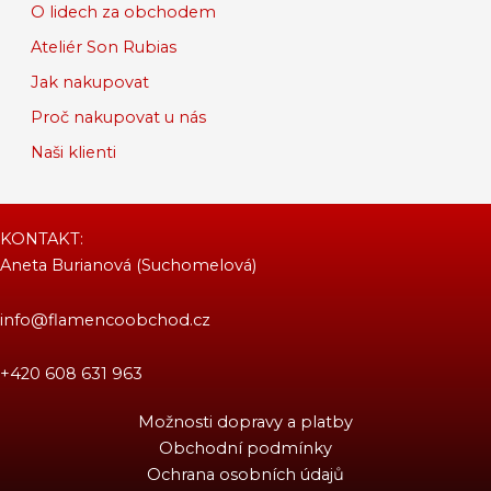
O lidech za obchodem
Ateliér Son Rubias
Jak nakupovat
Proč nakupovat u nás
Naši klienti
KONTAKT:
Aneta Burianová (Suchomelová)
info@flamencoobchod.cz
+420 608 631 963
Možnosti dopravy a platby
Obchodní podmínky
Ochrana osobních údajů