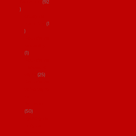
flamenco
92
Obaly na
mantóny
1
Pouzdra na
kastaněty
1
Pouzdra na
malované
vějíře
25
Pouzdra na
velké vějíře
na
flamenco
50
Pytlíčky na
boty na
flamenco