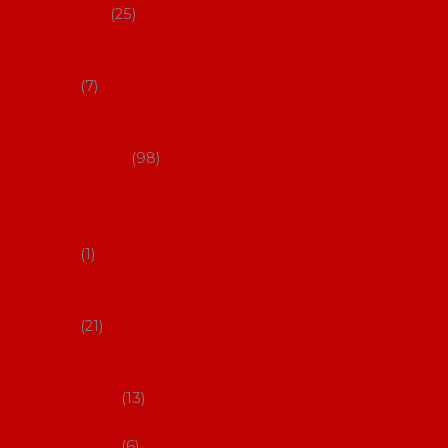
dárky
25
Placky a
připínáčky
7
Flamencový
šatník a
doplňky
98
Batas de
cola (sukně
s vlečkou)
1
Flamencov
é náušnice
21
Hřebínky a
sponky do
vlasů
13
Květiny do
vlasů
6