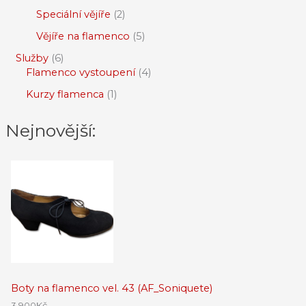
Speciální vějíře
2
Vějíře na flamenco
5
Služby
6
Flamenco vystoupení
4
Kurzy flamenca
1
Nejnovější:
Boty na flamenco vel. 43 (AF_Soniquete)
3,900
Kč