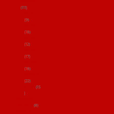
skladem
111
27-35,5
9
36-36,5
18
37-37,5
12
38-38,5
17
39-39,5
18
40-40,5
22
41-43
15
Dárkové
poukazy
8
Drobné