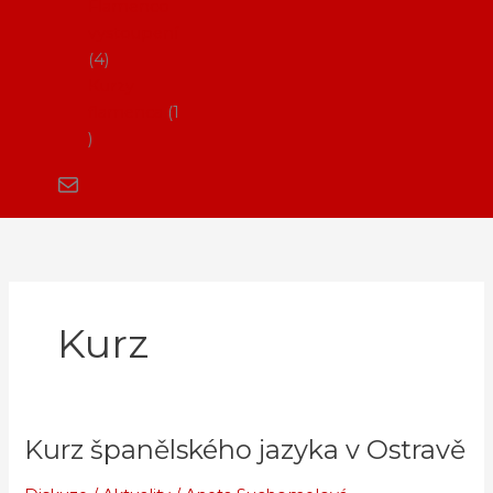
Flamenco
vystoupení
4
Kurzy
flamenca
1
Kurz
Kurz španělského jazyka v Ostravě
Kurz
španělského