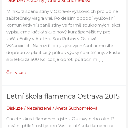
Diskuze
/
Aktuality
/
Aneta Suchomelová
jazyka
v
Minikurz španělštiny v Ostravě-Výškovicích pro úplné
Ostravě
začátečníky viagra vrai. Po delším období vyučování
komunikativní španělštiny ve formě soukromých lekcí
vypisujeme krátký skupinový kurz španělštiny pro
začátečníky v Ateliéru Son Rubias v Ostravě-
Výškovicích. Na rozdíl od jazykových škol nemusíte
dopředu zaplatit celý púlrok výuky španělštiny. Zkuste
si 5 lekcí za 500 Kč, což je oproti půlročním […]
Číst více »
Letní škola flamenca Ostrava 2015
Letní
škola
Diskuze
/
Nezařazené
/
Aneta Suchomelová
flamenca
Ostrava
Chcete zkusit flamenco a jste z Ostravy nebo okolí?
2015
Ideální příležitostí je pro Vás Letní škola flamenca v