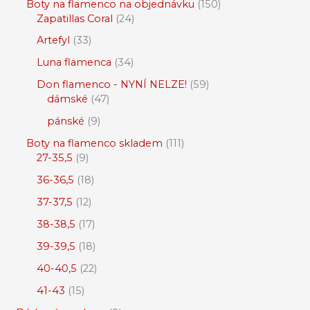
Boty na flamenco na objednávku
150
Zapatillas Coral
24
Artefyl
33
Luna flamenca
34
Don flamenco - NYNÍ NELZE!
59
dámské
47
pánské
9
Boty na flamenco skladem
111
27-35,5
9
36-36,5
18
37-37,5
12
38-38,5
17
39-39,5
18
40-40,5
22
41-43
15