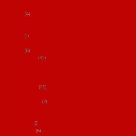
klobouky
4
Hůlky na
flamenco
1
Kastaněty
8
Vějíře
32
Malovan
é vějíře
(cca 23
cm)
26
Speciální
vějíře
2
Vějíře na
flamenc
o
5
Služby
6