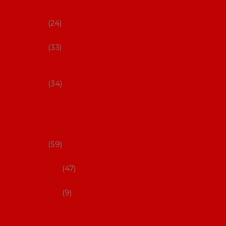
s Coral
24
Artefyl
33
Luna
flamenca
34
Don
flamenc
o - NYNÍ
NELZE!
59
dámsk
é
47
pánsk
é
9
Boty na
flamenco