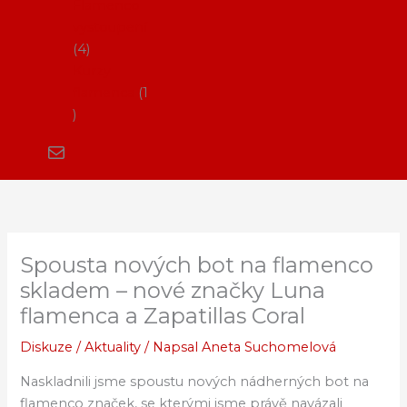
Flamenco
vystoupení
4
Kurzy
flamenca
1
Spousta nových bot na flamenco
skladem – nové značky Luna
flamenca a Zapatillas Coral
Diskuze
/
Aktuality
/ Napsal
Aneta Suchomelová
Naskladnili jsme spoustu nových nádherných bot na
flamenco značek, se kterými jsme právě navázali