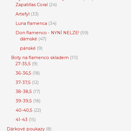
Zapatillas Coral
24
Artefyl
33
Luna flamenca
34
Don flamenco - NYNÍ NELZE!
59
dámské
47
pánské
9
Boty na flamenco skladem
111
27-35,5
9
36-36,5
18
37-37,5
12
38-38,5
17
39-39,5
18
40-40,5
22
41-43
15
Dárkové poukazy
8