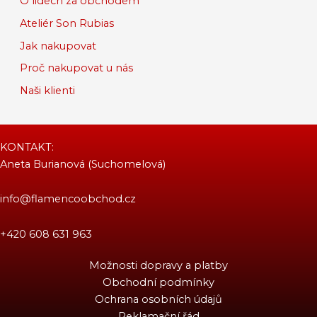
O lidech za obchodem
Ateliér Son Rubias
Jak nakupovat
Proč nakupovat u nás
Naši klienti
KONTAKT:
Aneta Burianová (Suchomelová)
info@flamencoobchod.cz
+420 608 631 963
Možnosti dopravy a platby
Obchodní podmínky
Ochrana osobních údajů
Reklamační řád