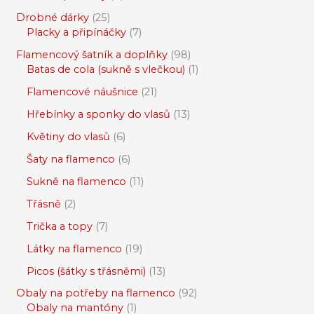
Drobné dárky
25
Placky a připínáčky
7
Flamencový šatník a doplňky
98
Batas de cola (sukně s vlečkou)
1
Flamencové náušnice
21
Hřebínky a sponky do vlasů
13
Květiny do vlasů
6
Šaty na flamenco
6
Sukně na flamenco
11
Třásně
2
Trička a topy
7
Látky na flamenco
19
Picos (šátky s třásněmi)
13
Obaly na potřeby na flamenco
92
Obaly na mantóny
1