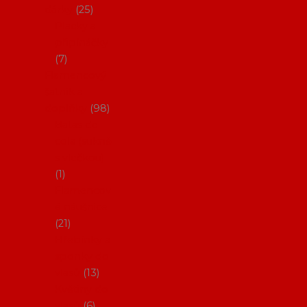
dárky
25
Placky a
připínáčky
7
Flamencový
šatník a
doplňky
98
Batas de
cola (sukně
s vlečkou)
1
Flamencov
é náušnice
21
Hřebínky a
sponky do
vlasů
13
Květiny do
vlasů
6