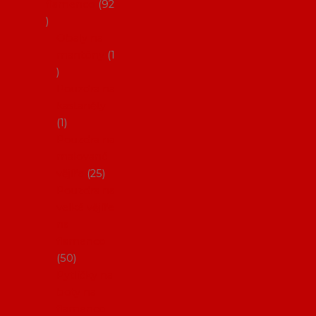
flamenco
92
Obaly na
mantóny
1
Pouzdra na
kastaněty
1
Pouzdra na
malované
vějíře
25
Pouzdra na
velké vějíře
na
flamenco
50
Pytlíčky na
boty na
flamenco