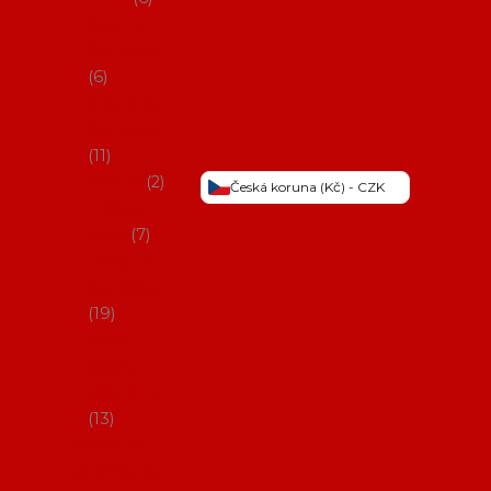
Šaty na
flamenco
6
Sukně na
flamenco
11
Třásně
2
Česká koruna (Kč) - CZK
Trička a
topy
7
Látky na
flamenco
19
Picos
(šátky s
třásněmi)
13
Obaly na
potřeby na