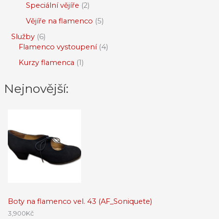
Speciální vějíře
2
Vějíře na flamenco
5
Služby
6
Flamenco vystoupení
4
Kurzy flamenca
1
Nejnovější:
Boty na flamenco vel. 43 (AF_Soniquete)
3,900
Kč