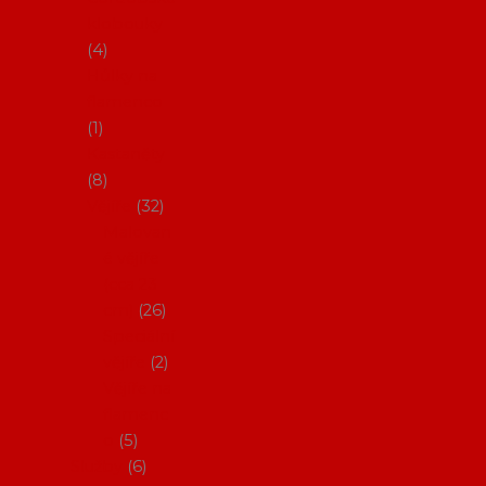
klobouky
4
Hůlky na
flamenco
1
Kastaněty
8
Vějíře
32
Malovan
é vějíře
(cca 23
cm)
26
Speciální
vějíře
2
Vějíře na
flamenc
o
5
Služby
6