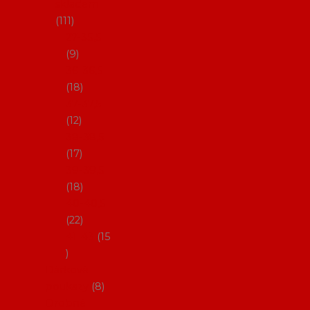
skladem
111
27-35,5
9
36-36,5
18
37-37,5
12
38-38,5
17
39-39,5
18
40-40,5
22
41-43
15
Dárkové
poukazy
8
Drobné