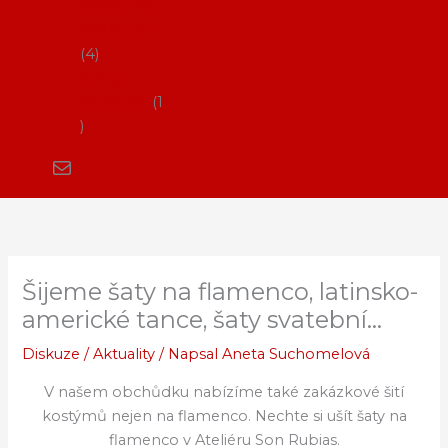
Flamenco
vystoupení
4
Kurzy
flamenca
1
Šijeme šaty na flamenco, latinsko-
americké tance, šaty svatební…
Diskuze
/
Aktuality
/ Napsal
Aneta Suchomelová
V našem obchůdku nabízíme také zakázkové šití
kostýmů nejen na flamenco. Nechte si ušít šaty na
flamenco v Ateliéru Son Rubias.