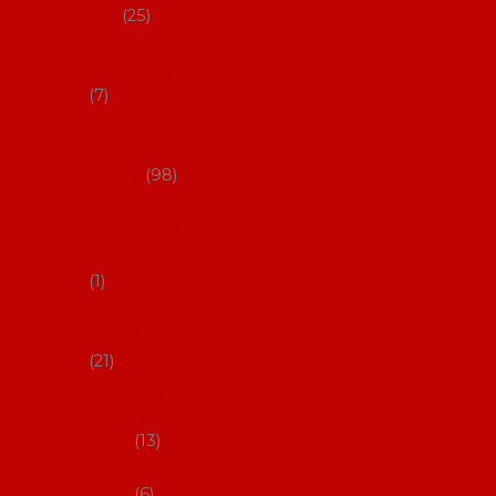
dárky
25
Placky a
připínáčky
7
Flamencový
šatník a
doplňky
98
Batas de
cola (sukně
s vlečkou)
1
Flamencov
é náušnice
21
Hřebínky a
sponky do
vlasů
13
Květiny do
vlasů
6