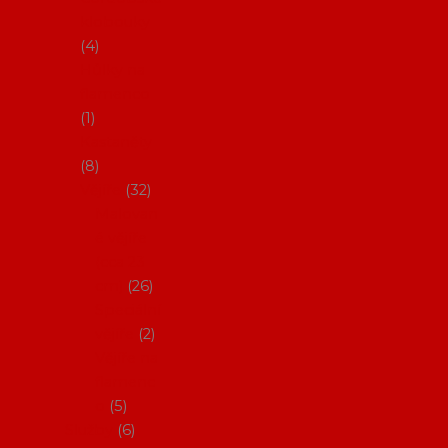
klobouky
4
Hůlky na
flamenco
1
Kastaněty
8
Vějíře
32
Malovan
é vějíře
(cca 23
cm)
26
Speciální
vějíře
2
Vějíře na
flamenc
o
5
Služby
6