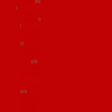
flamenco
92
Obaly na
mantóny
1
Pouzdra na
kastaněty
1
Pouzdra na
malované
vějíře
25
Pouzdra na
velké vějíře
na
flamenco
50
Pytlíčky na
boty na
flamenco