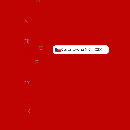
Šaty na
flamenco
6
Sukně na
flamenco
11
Třásně
2
Česká koruna (Kč) - CZK
Trička a
topy
7
Látky na
flamenco
19
Picos
(šátky s
třásněmi)
13
Obaly na
potřeby na