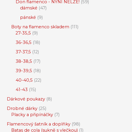
Don flamenco - NYNÍ NELZE!
59
dámské
47
pánské
9
Boty na flamenco skladem
111
27-35,5
9
36-36,5
18
37-37,5
12
38-38,5
17
39-39,5
18
40-40,5
22
41-43
15
Dárkové poukazy
8
Drobné dárky
25
Placky a připínáčky
7
Flamencový šatník a doplňky
98
Batas de cola (sukně s vlečkou)
1