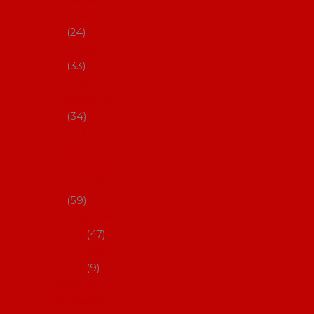
s Coral
24
Artefyl
33
Luna
flamenca
34
Don
flamenc
o - NYNÍ
NELZE!
59
dámsk
é
47
pánsk
é
9
Boty na
flamenco