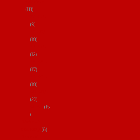
skladem
111
27-35,5
9
36-36,5
18
37-37,5
12
38-38,5
17
39-39,5
18
40-40,5
22
41-43
15
Dárkové
poukazy
8
Drobné