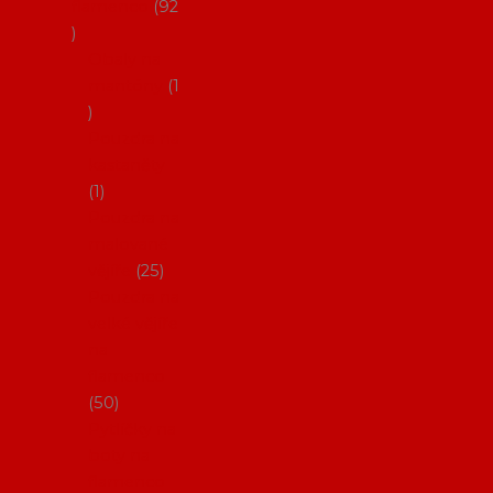
flamenco
92
Obaly na
mantóny
1
Pouzdra na
kastaněty
1
Pouzdra na
malované
vějíře
25
Pouzdra na
velké vějíře
na
flamenco
50
Pytlíčky na
boty na
flamenco