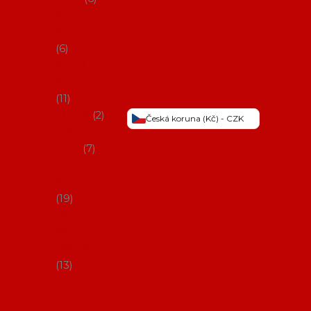
Šaty na
flamenco
6
Sukně na
flamenco
11
Třásně
2
Česká koruna (Kč) - CZK
Trička a
topy
7
Látky na
flamenco
19
Picos
(šátky s
třásněmi)
13
Obaly na
potřeby na