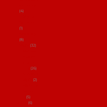
klobouky
4
Hůlky na
flamenco
1
Kastaněty
8
Vějíře
32
Malovan
é vějíře
(cca 23
cm)
26
Speciální
vějíře
2
Vějíře na
flamenc
o
5
Služby
6