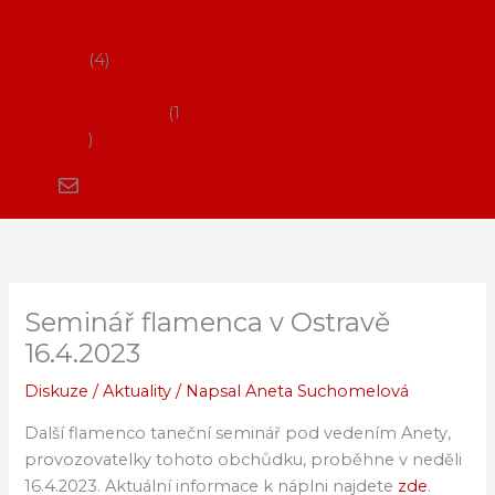
Flamenco
vystoupení
4
Kurzy
flamenca
1
Seminář flamenca v Ostravě
16.4.2023
Diskuze
/
Aktuality
/ Napsal
Aneta Suchomelová
Další flamenco taneční seminář pod vedením Anety,
provozovatelky tohoto obchůdku, proběhne v neděli
16.4.2023. Aktuální informace k náplni najdete
zde
.