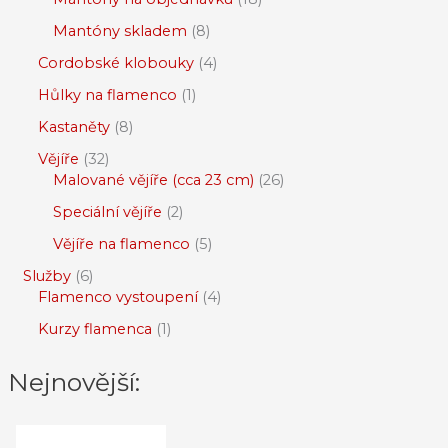
Mantóny skladem
8
Cordobské klobouky
4
Hůlky na flamenco
1
Kastaněty
8
Vějíře
32
Malované vějíře (cca 23 cm)
26
Speciální vějíře
2
Vějíře na flamenco
5
Služby
6
Flamenco vystoupení
4
Kurzy flamenca
1
Nejnovější: