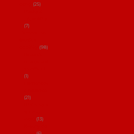
dárky
25
Placky a
připínáčky
7
Flamencový
šatník a
doplňky
98
Batas de
cola (sukně
s vlečkou)
1
Flamencov
é náušnice
21
Hřebínky a
sponky do
vlasů
13
Květiny do
vlasů
6