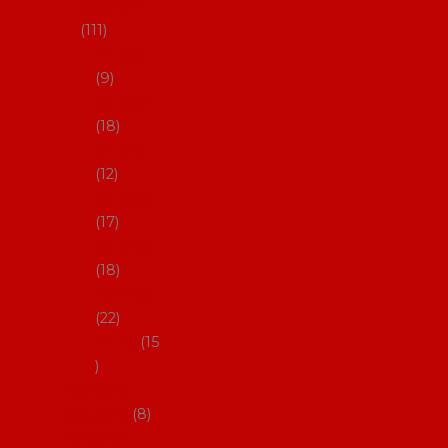
skladem
111
27-35,5
9
36-36,5
18
37-37,5
12
38-38,5
17
39-39,5
18
40-40,5
22
41-43
15
Dárkové
poukazy
8
Drobné