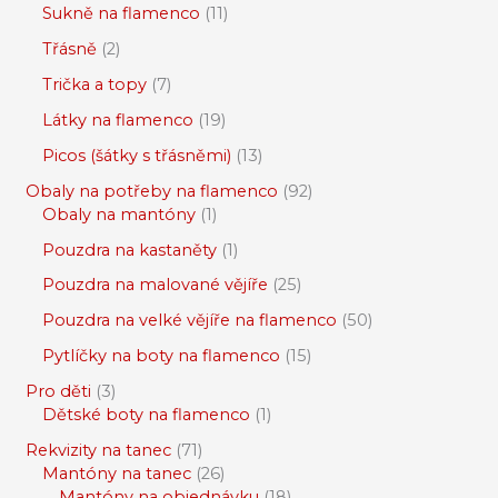
Sukně na flamenco
11
Třásně
2
Trička a topy
7
Látky na flamenco
19
Picos (šátky s třásněmi)
13
Obaly na potřeby na flamenco
92
Obaly na mantóny
1
Pouzdra na kastaněty
1
Pouzdra na malované vějíře
25
Pouzdra na velké vějíře na flamenco
50
Pytlíčky na boty na flamenco
15
Pro děti
3
Dětské boty na flamenco
1
Rekvizity na tanec
71
Mantóny na tanec
26
Mantóny na objednávku
18