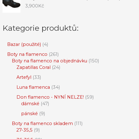
3,900
Kč
Kategorie produktů:
Bazar (použité)
4
Boty na flamenco
261
Boty na flamenco na objednávku
150
Zapatillas Coral
24
Artefyl
33
Luna flamenca
34
Don flamenco - NYNÍ NELZE!
59
dámské
47
pánské
9
Boty na flamenco skladem
111
27-35,5
9