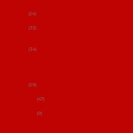
s Coral
24
Artefyl
33
Luna
flamenca
34
Don
flamenc
o - NYNÍ
NELZE!
59
dámsk
é
47
pánsk
é
9
Boty na
flamenco