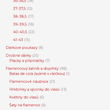
36-36,5
18
37-37,5
12
38-38,5
17
39-39,5
18
40-40,5
22
41-43
15
Dárkové poukazy
8
Drobné dárky
25
Placky a připínáčky
7
Flamencový šatník a doplňky
98
Batas de cola (sukně s vlečkou)
1
Flamencové náušnice
21
Hřebínky a sponky do vlasů
13
Květiny do vlasů
6
Šaty na flamenco
6