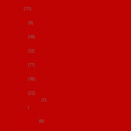
skladem
111
27-35,5
9
36-36,5
18
37-37,5
12
38-38,5
17
39-39,5
18
40-40,5
22
41-43
15
Dárkové
poukazy
8
Drobné