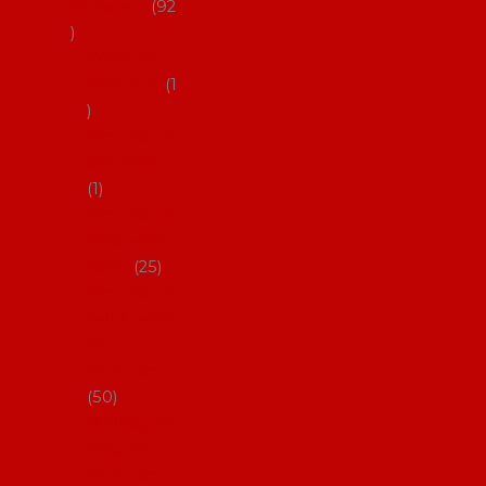
flamenco
92
Obaly na
mantóny
1
Pouzdra na
kastaněty
1
Pouzdra na
malované
vějíře
25
Pouzdra na
velké vějíře
na
flamenco
50
Pytlíčky na
boty na
flamenco