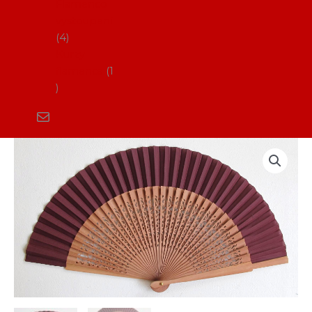
Flamenco
vystoupení
4
Kurzy
flamenca
1