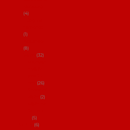
klobouky
4
Hůlky na
flamenco
1
Kastaněty
8
Vějíře
32
Malovan
é vějíře
(cca 23
cm)
26
Speciální
vějíře
2
Vějíře na
flamenc
o
5
Služby
6