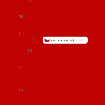
Šaty na
flamenco
6
Sukně na
flamenco
11
Třásně
2
Česká koruna (Kč) - CZK
Trička a
topy
7
Látky na
flamenco
19
Picos
(šátky s
třásněmi)
13
Obaly na
potřeby na