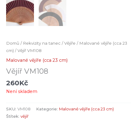
Domů
/
Rekvizity na tanec
/
Vějíře
/
Malované vějíře (cca 23
cm)
/ Vějíř VM108
Malované vějíře (cca 23 cm)
Vějíř VM108
260
Kč
Není skladem
SKU:
VM108
Kategorie:
Malované vějíře (cca 23 cm)
Štítek:
vějíř