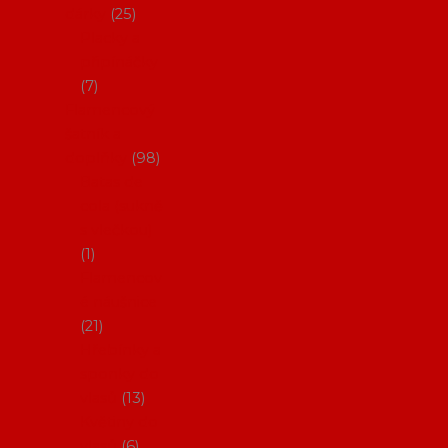
dárky
25
Placky a
připínáčky
7
Flamencový
šatník a
doplňky
98
Batas de
cola (sukně
s vlečkou)
1
Flamencov
é náušnice
21
Hřebínky a
sponky do
vlasů
13
Květiny do
vlasů
6