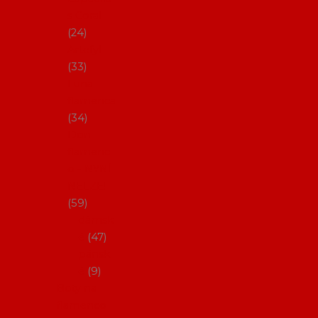
s Coral
24
Artefyl
33
Luna
flamenca
34
Don
flamenc
o - NYNÍ
NELZE!
59
dámsk
é
47
pánsk
é
9
Boty na
flamenco