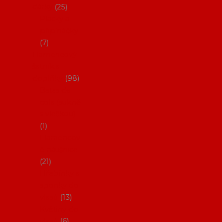
dárky
25
Placky a
připínáčky
7
Flamencový
šatník a
doplňky
98
Batas de
cola (sukně
s vlečkou)
1
Flamencov
é náušnice
21
Hřebínky a
sponky do
vlasů
13
Květiny do
vlasů
6