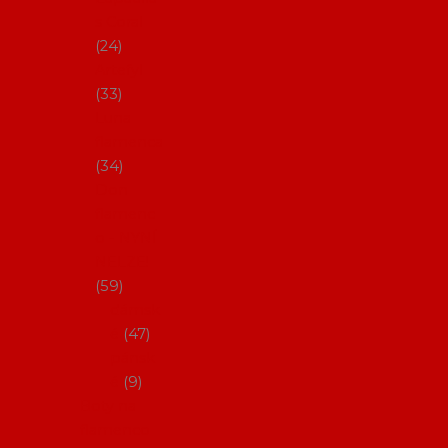
s Coral
24
Artefyl
33
Luna
flamenca
34
Don
flamenc
o - NYNÍ
NELZE!
59
dámsk
é
47
pánsk
é
9
Boty na
flamenco