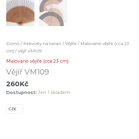
Domů
/
Rekvizity na tanec
/
Vějíře
/
Malované vějíře (cca 23
cm)
/ Vějíř VM109
Malované vějíře (cca 23 cm)
Vějíř VM109
260
Kč
Dostupnost:
Jen 1 skladem
CZK