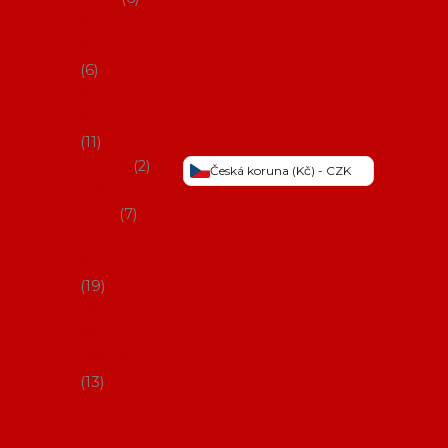
Šaty na
flamenco
6
Sukně na
flamenco
11
Třásně
2
Česká koruna (Kč) - CZK
Trička a
topy
7
Látky na
flamenco
19
Picos
(šátky s
třásněmi)
13
Obaly na
potřeby na