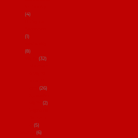
klobouky
4
Hůlky na
flamenco
1
Kastaněty
8
Vějíře
32
Malovan
é vějíře
(cca 23
cm)
26
Speciální
vějíře
2
Vějíře na
flamenc
o
5
Služby
6