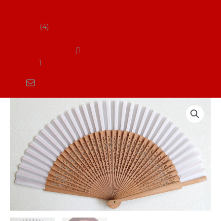
Flamenco
vystoupení
4
Kurzy
flamenca
1
Vějíř
VM109
množství