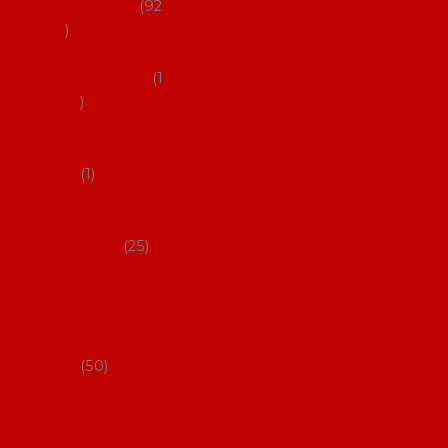
flamenco
92
Obaly na
mantóny
1
Pouzdra na
kastaněty
1
Pouzdra na
malované
vějíře
25
Pouzdra na
velké vějíře
na
flamenco
50
Pytlíčky na
boty na
flamenco