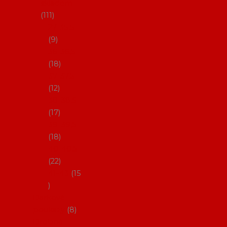
skladem
111
27-35,5
9
36-36,5
18
37-37,5
12
38-38,5
17
39-39,5
18
40-40,5
22
41-43
15
Dárkové
poukazy
8
Drobné