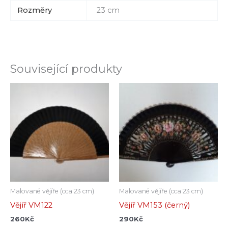
Rozměry
23 cm
Související produkty
Malované vějíře (cca 23 cm)
Malované vějíře (cca 23 cm)
Vějíř VM122
Vějíř VM153 (černý)
260
Kč
290
Kč