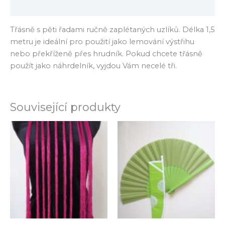
Hodnocení (0)
Třásně s pěti řadami ručně zaplétaných uzlíků. Délka 1,5
metru je ideální pro použití jako lemování výstřihu
nebo překříženě přes hrudník. Pokud chcete třásně
použít jako náhrdelník, vyjdou Vám necelé tři.
Související produkty
Tento
produkt
má
více
variant.
Možnosti
lze
vybrat
na