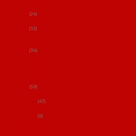
s Coral
24
Artefyl
33
Luna
flamenca
34
Don
flamenc
o - NYNÍ
NELZE!
59
dámsk
é
47
pánsk
é
9
Boty na
flamenco