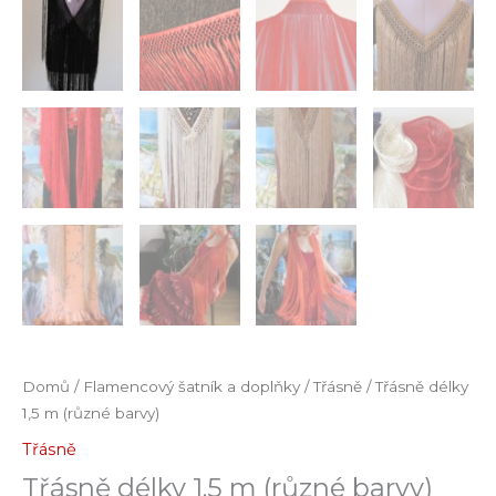
Domů
/
Flamencový šatník a doplňky
/
Třásně
/ Třásně délky
1,5 m (různé barvy)
Třásně
Třásně délky 1,5 m (různé barvy)