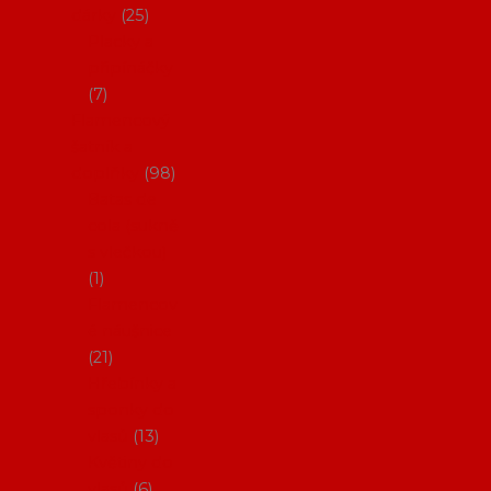
dárky
25
Placky a
připínáčky
7
Flamencový
šatník a
doplňky
98
Batas de
cola (sukně
s vlečkou)
1
Flamencov
é náušnice
21
Hřebínky a
sponky do
vlasů
13
Květiny do
vlasů
6