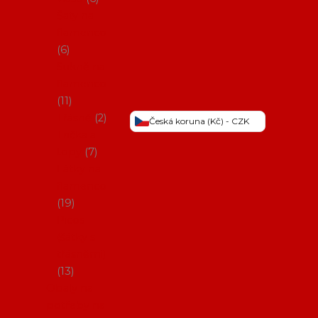
Šaty na
flamenco
6
Sukně na
flamenco
11
Třásně
2
Česká koruna (Kč) - CZK
Trička a
topy
7
Látky na
flamenco
19
Picos
(šátky s
třásněmi)
13
Obaly na
potřeby na