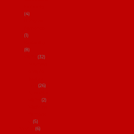
klobouky
4
Hůlky na
flamenco
1
Kastaněty
8
Vějíře
32
Malovan
é vějíře
(cca 23
cm)
26
Speciální
vějíře
2
Vějíře na
flamenc
o
5
Služby
6