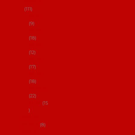
skladem
111
27-35,5
9
36-36,5
18
37-37,5
12
38-38,5
17
39-39,5
18
40-40,5
22
41-43
15
Dárkové
poukazy
8
Drobné