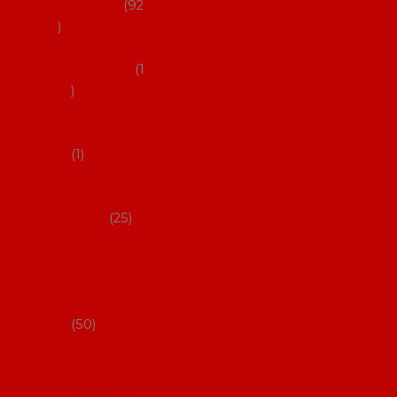
flamenco
92
Obaly na
mantóny
1
Pouzdra na
kastaněty
1
Pouzdra na
malované
vějíře
25
Pouzdra na
velké vějíře
na
flamenco
50
Pytlíčky na
boty na
flamenco