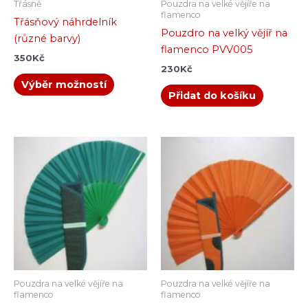
Třásně
Pouzdra na velké vějíře na
stránce
flamenco
Třásňový náhrdelník
produktu
Pouzdro na velký vějíř na
(různé barvy)
flamenco PVV005
350
Kč
230
Kč
Výběr možností
Přidat do košíku
Pouzdra na velké vějíře na
Pouzdra na velké vějíře na
flamenco
flamenco