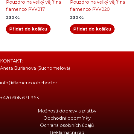
Pouzdro na velký vějíř na
Pouzdro na velký vějíř na
flamenco PVV017
flamenco PVV020
230
Kč
230
Kč
Přidat do košíku
Přidat do košíku
KONTAKT:
Aneta Burianová (Suchomelová)
info@flamencoobchod.cz
+420 608 631 963
Možnosti dopravy a platby
Obchodní podmínky
Ochrana osobních údajů
Reklamační řád