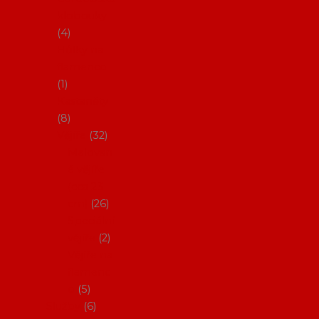
klobouky
4
Hůlky na
flamenco
1
Kastaněty
8
Vějíře
32
Malovan
é vějíře
(cca 23
cm)
26
Speciální
vějíře
2
Vějíře na
flamenc
o
5
Služby
6