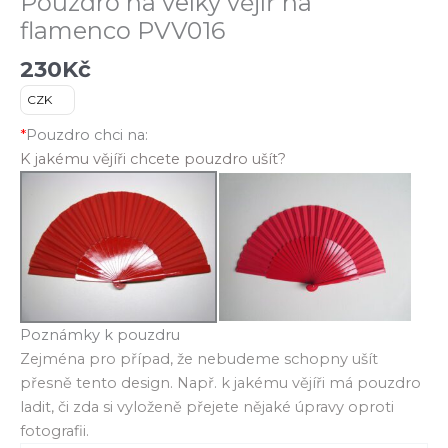
Pouzdro na velký vějíř na
flamenco PVV016
230
Kč
CZK
*
Pouzdro chci na:
K jakému vějíři chcete pouzdro ušít?
Poznámky k pouzdru
Zejména pro případ, že nebudeme schopny ušít
přesně tento design. Např. k jakému vějíři má pouzdro
ladit, či zda si vyloženě přejete nějaké úpravy oproti
fotografii.