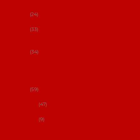
s Coral
24
Artefyl
33
Luna
flamenca
34
Don
flamenc
o - NYNÍ
NELZE!
59
dámsk
é
47
pánsk
é
9
Boty na
flamenco