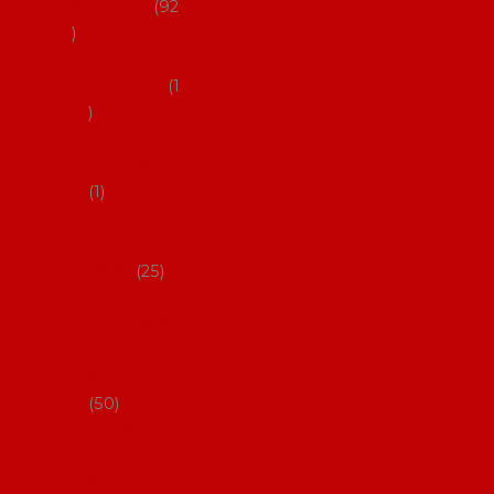
flamenco
92
Obaly na
mantóny
1
Pouzdra na
kastaněty
1
Pouzdra na
malované
vějíře
25
Pouzdra na
velké vějíře
na
flamenco
50
Pytlíčky na
boty na
flamenco