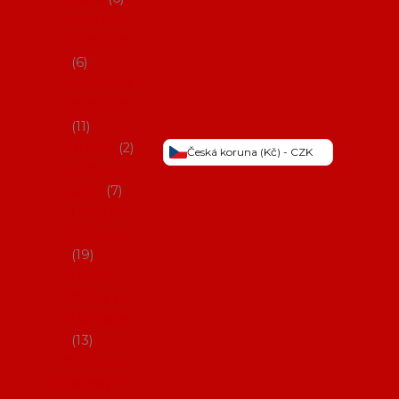
Šaty na
flamenco
6
Sukně na
flamenco
11
Třásně
2
Česká koruna (Kč) - CZK
Trička a
topy
7
Látky na
flamenco
19
Picos
(šátky s
třásněmi)
13
Obaly na
potřeby na