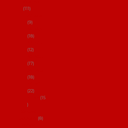
skladem
111
27-35,5
9
36-36,5
18
37-37,5
12
38-38,5
17
39-39,5
18
40-40,5
22
41-43
15
Dárkové
poukazy
8
Drobné