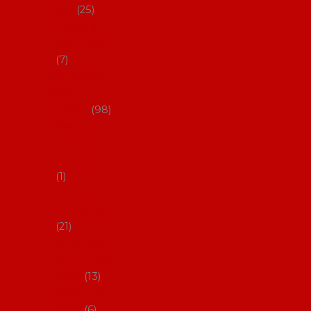
dárky
25
Placky a
připínáčky
7
Flamencový
šatník a
doplňky
98
Batas de
cola (sukně
s vlečkou)
1
Flamencov
é náušnice
21
Hřebínky a
sponky do
vlasů
13
Květiny do
vlasů
6