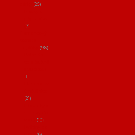
dárky
25
Placky a
připínáčky
7
Flamencový
šatník a
doplňky
98
Batas de
cola (sukně
s vlečkou)
1
Flamencov
é náušnice
21
Hřebínky a
sponky do
vlasů
13
Květiny do
vlasů
6