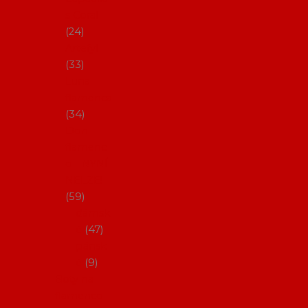
s Coral
24
Artefyl
33
Luna
flamenca
34
Don
flamenc
o - NYNÍ
NELZE!
59
dámsk
é
47
pánsk
é
9
Boty na
flamenco