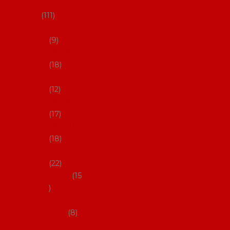
skladem
111
27-35,5
9
36-36,5
18
37-37,5
12
38-38,5
17
39-39,5
18
40-40,5
22
41-43
15
Dárkové
poukazy
8
Drobné