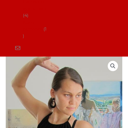
Flamenco
vystoupení
4
Kurzy
flamenca
1
Top
Cordonera
množství