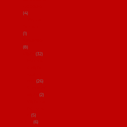
klobouky
4
Hůlky na
flamenco
1
Kastaněty
8
Vějíře
32
Malovan
é vějíře
(cca 23
cm)
26
Speciální
vějíře
2
Vějíře na
flamenc
o
5
Služby
6