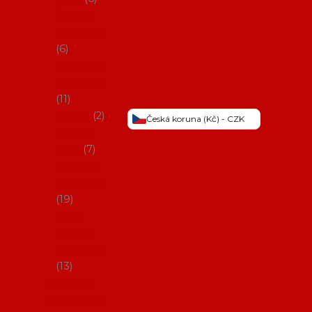
Šaty na
flamenco
6
Sukně na
flamenco
11
Třásně
2
Česká koruna (Kč) - CZK
Trička a
topy
7
Látky na
flamenco
19
Picos
(šátky s
třásněmi)
13
Obaly na
potřeby na