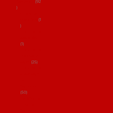
flamenco
92
Obaly na
mantóny
1
Pouzdra na
kastaněty
1
Pouzdra na
malované
vějíře
25
Pouzdra na
velké vějíře
na
flamenco
50
Pytlíčky na
boty na
flamenco