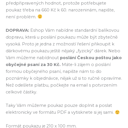
předpřipravených hodnot, protože potřebujete
poukaz třeba na 660 Kč k 60. narozeninám, napište,
není problém.
DOPRAVA:
Eshop Vám nabídne standardní balíkovou
dopravu, která u poslání poukazu může být zbytečně
vysoká. Proto je jedna z možností řešení přikoupit k
dárkovému poukazu ještě nějaký „fyzický“ dárek. Nebo
Vám můžeme nabídnout
poslání Českou poštou jako
obyčejné psaní za 30 Kč.
Máte-li zájem o poslání
formou obyčejného psaní, napište nám to do
poznámky k objednávce, nějak už si to ručně opravíme.
Než odešlete platbu, počkejte na email s potvrzením
celkové částky.
Taky Vám můžeme poukaz pouze doplnit a poslat
elektronicky ve formátu PDF a vytisknete si jej sami.
Formát poukazu je 210 x 100 mm.