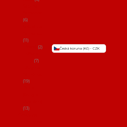
Šaty na
flamenco
6
Sukně na
flamenco
11
Třásně
2
Česká koruna (Kč) - CZK
Trička a
topy
7
Látky na
flamenco
19
Picos
(šátky s
třásněmi)
13
Obaly na
potřeby na