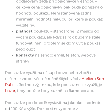
obdarovaný zadá při objednávce v eshopu –
celková cena objednávky pak bude ponížena o
hodnotu poukazu. Není stanovena žádná
minimální hodnota nákupu, při které je poukaz
využitelný.
platnost
poukazu – standardně 12 měsíců od
vydání poukazu, ale když za rok budeme stále
fungovat, není problém se domluvit a poukaz
prodloužit
kontakty
na eshop: email, telefon, webové
stránky
Poukaz lze využít na nákup libovolného zboží na
našem eshopu, včetně ručně šitých věcí z
Ateliéru Son
Rubias
. Jedinou výjimkou, kde poukaz nelze využít, je
bazar
, tedy použité boty, sukně na flamenco atd.
Poukaz lze po dohodě vystavit na jakoukoli hodnotu
od 100 Kč a výše. Pokud si nevyberete z