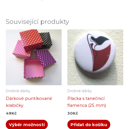
Související produkty
Tento
produkt
má
více
variant.
Možnosti
lze
vybrat
na
Drobné dárky
Drobné dárky
stránce
Dárkové puntíkované
Placka s tanečnicí
produktu
krabičky
flamenca (25 mm)
49
Kč
30
Kč
Výběr možností
Přidat do košíku