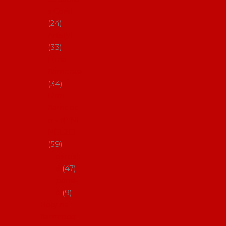
s Coral
24
Artefyl
33
Luna
flamenca
34
Don
flamenc
o - NYNÍ
NELZE!
59
dámsk
é
47
pánsk
é
9
Boty na
flamenco