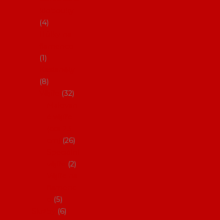
klobouky
4
Hůlky na
flamenco
1
Kastaněty
8
Vějíře
32
Malovan
é vějíře
(cca 23
cm)
26
Speciální
vějíře
2
Vějíře na
flamenc
o
5
Služby
6