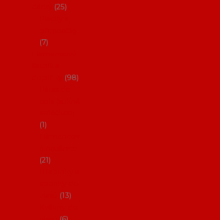
dárky
25
Placky a
připínáčky
7
Flamencový
šatník a
doplňky
98
Batas de
cola (sukně
s vlečkou)
1
Flamencov
é náušnice
21
Hřebínky a
sponky do
vlasů
13
Květiny do
vlasů
6