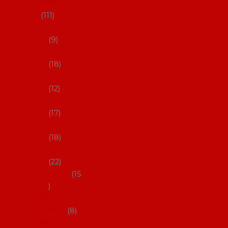
skladem
111
27-35,5
9
36-36,5
18
37-37,5
12
38-38,5
17
39-39,5
18
40-40,5
22
41-43
15
Dárkové
poukazy
8
Drobné