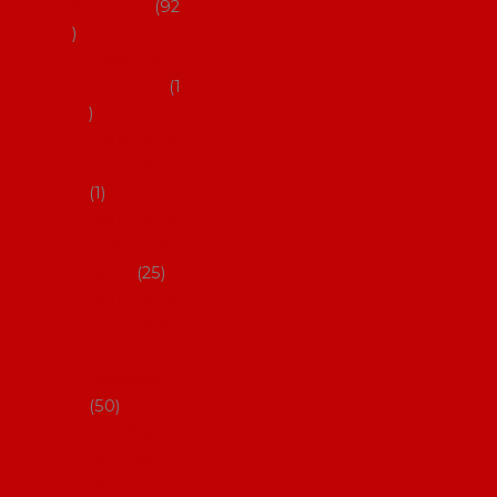
flamenco
92
Obaly na
mantóny
1
Pouzdra na
kastaněty
1
Pouzdra na
malované
vějíře
25
Pouzdra na
velké vějíře
na
flamenco
50
Pytlíčky na
boty na
flamenco