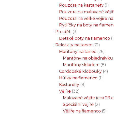
Pouzdra na kastaněty
1
Pouzdra na malované vějíř
Pouzdra na velké vějíře n
Pytlíčky na boty na flame
Pro děti
3
Dětské boty na flamenco
1
Rekvizity na tanec
71
Mantóny na tanec
26
Mantóny na objednávku
Mantóny skladem
8
Cordobské klobouky
4
Hůlky na flamenco
1
Kastaněty
8
Vějíře
32
Malované vějíře (cca 23 
Speciální vějíře
2
Vějíře na flamenco
5