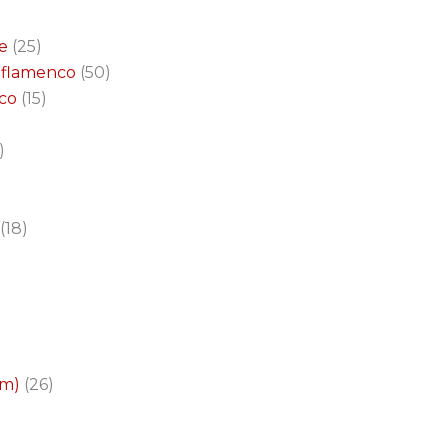
e
25
a flamenco
50
nco
15
18
cm)
26