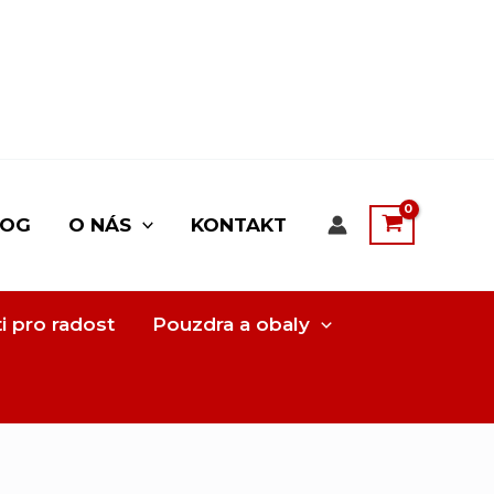
LOG
O NÁS
KONTAKT
i pro radost
Pouzdra a obaly