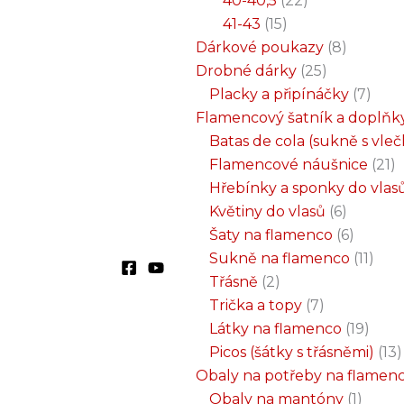
40-40,5
22
41-43
15
Dárkové poukazy
8
Drobné dárky
25
Placky a připínáčky
7
Flamencový šatník a doplňk
Batas de cola (sukně s vle
Flamencové náušnice
21
Hřebínky a sponky do vlas
Květiny do vlasů
6
Šaty na flamenco
6
Sukně na flamenco
11
Třásně
2
Trička a topy
7
Látky na flamenco
19
Picos (šátky s třásněmi)
13
Obaly na potřeby na flamen
Obaly na mantóny
1