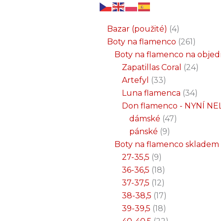
6
3
2
32
15
9
12
18
33
18
8
17
22
9
47
7
25
4
1
8
6
6
71
2
261
34
1
24
1
19
7
26
11
8
5
4
1
4
21
1
produktů
produkty
produkty
produktů
produktů
produktů
produktů
produktů
produktů
produktů
produktů
produktů
produktů
produktů
produktů
produktů
produktů
produkty
produkt
produkt
produkt
produk
produk
produk
produ
produ
produ
produ
produ
prod
prod
prod
prod
pro
pro
pro
pr
pr
p
Bazar (použité)
4
Boty na flamenco
261
Boty na flamenco na obje
Zapatillas Coral
24
Artefyl
33
Luna flamenca
34
Don flamenco - NYNÍ NE
dámské
47
pánské
9
Boty na flamenco skladem
27-35,5
9
36-36,5
18
37-37,5
12
38-38,5
17
39-39,5
18