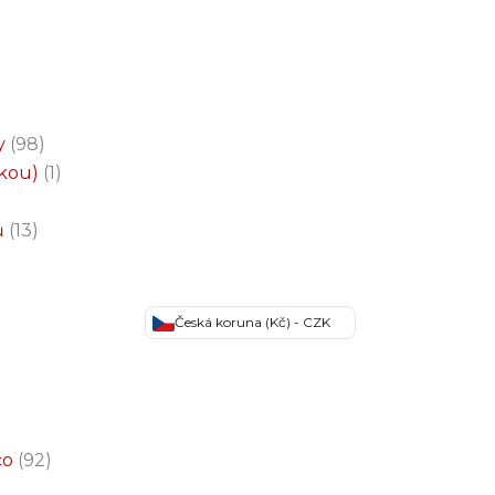
y
98
čkou)
1
ů
13
Česká koruna (Kč) - CZK
co
92