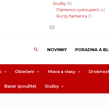
Služby
6
Flamenco vystoupení
4
Kurzy flamenca
1
Hledat
NOVINKY
PORADNA A B
c
Oblečení
Hlava a vlasy
Drobnost
Bazar (použité)
Služby