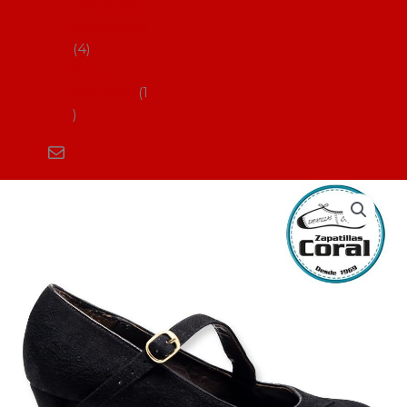
Flamenco
vystoupení
4
Kurzy
flamenca
1
Boty
na
flamenco_ZC
Correa
Diagonal
(pouze
semi)
množství