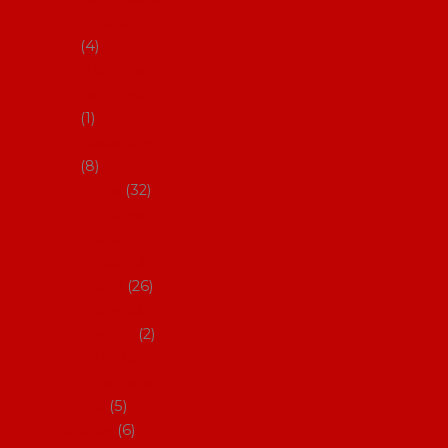
klobouky
4
Hůlky na
flamenco
1
Kastaněty
8
Vějíře
32
Malovan
é vějíře
(cca 23
cm)
26
Speciální
vějíře
2
Vějíře na
flamenc
o
5
Služby
6