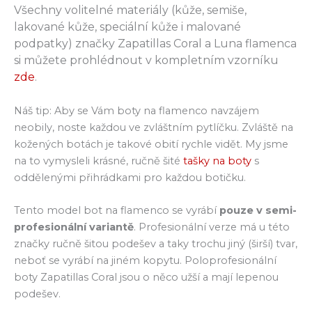
Všechny volitelné materiály (kůže, semiše,
lakované kůže, speciální kůže i malované
podpatky) značky Zapatillas Coral a Luna flamenca
si můžete prohlédnout v kompletním vzorníku
zde
.
Náš tip: Aby se Vám boty na flamenco navzájem
neobily, noste každou ve zvláštním pytlíčku. Zvláště na
kožených botách je takové obití rychle vidět. My jsme
na to vymysleli krásné, ručně šité
tašky na boty
s
oddělenými přihrádkami pro každou botičku.
Tento model bot na flamenco se vyrábí
pouze v semi-
profesionální variantě
. Profesionální verze má u této
značky ručně šitou podešev a taky trochu jiný (širší) tvar,
neboť se vyrábí na jiném kopytu. Poloprofesionální
boty Zapatillas Coral jsou o něco užší a mají lepenou
podešev.