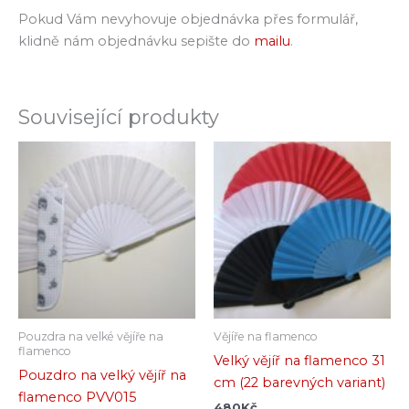
Pokud Vám nevyhovuje objednávka přes formulář,
klidně nám objednávku sepište do
mailu
.
Související produkty
Pouzdra na velké vějíře na
Vějíře na flamenco
flamenco
Velký vějíř na flamenco 31
Pouzdro na velký vějíř na
cm (22 barevných variant)
flamenco PVV015
480
Kč