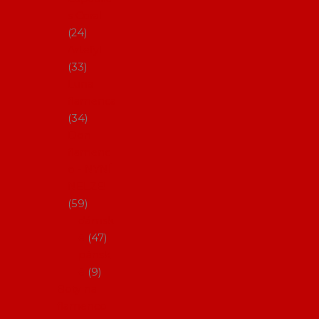
s Coral
24
Artefyl
33
Luna
flamenca
34
Don
flamenc
o - NYNÍ
NELZE!
59
dámsk
é
47
pánsk
é
9
Boty na
flamenco