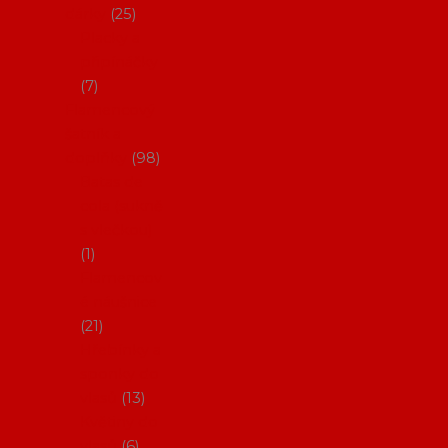
dárky
25
Placky a
připínáčky
7
Flamencový
šatník a
doplňky
98
Batas de
cola (sukně
s vlečkou)
1
Flamencov
é náušnice
21
Hřebínky a
sponky do
vlasů
13
Květiny do
vlasů
6