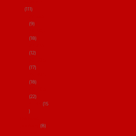
skladem
111
27-35,5
9
36-36,5
18
37-37,5
12
38-38,5
17
39-39,5
18
40-40,5
22
41-43
15
Dárkové
poukazy
8
Drobné