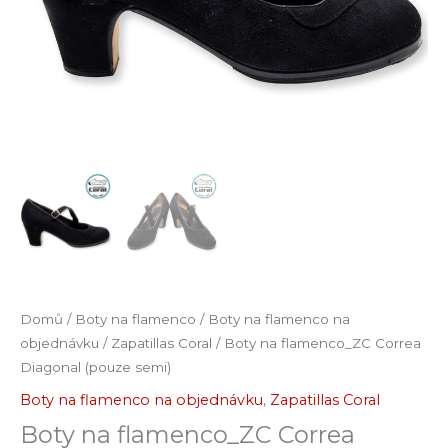
Domů
/
Boty na flamenco
/
Boty na flamenco na
objednávku
/
Zapatillas Coral
/ Boty na flamenco_ZC Correa
Diagonal (pouze semi)
Boty na flamenco na objednávku
,
Zapatillas Coral
Boty na flamenco_ZC Correa