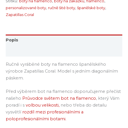
Štítků:
boty na flamenco
,
boty na zakázku
,
flamenco
,
personalizované boty
,
ručně šité boty
,
španělské boty
,
Zapatillas Coral
Popis
Hodnocení (0)
Ručně vyráběné boty na flamenco španělského
výrobce Zapatillas Coral. Model s jedním diagonálním
páskem.
Před výběrem bot na flamenco doporučujeme přečíst
našeho
Průvodce světem bot na flamenco
, který Vám
poradí i s
volbou velikosti,
nebo třeba do detailu
vysvětlí
rozdíl mezi profesionálními a
poloprofesionálními botami.