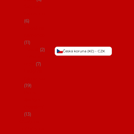
Šaty na
flamenco
6
Sukně na
flamenco
11
Třásně
2
Česká koruna (Kč) - CZK
Trička a
topy
7
Látky na
flamenco
19
Picos
(šátky s
třásněmi)
13
Obaly na
potřeby na