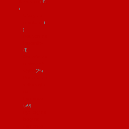
flamenco
92
Obaly na
mantóny
1
Pouzdra na
kastaněty
1
Pouzdra na
malované
vějíře
25
Pouzdra na
velké vějíře
na
flamenco
50
Pytlíčky na
boty na
flamenco