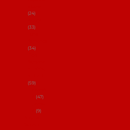
s Coral
24
Artefyl
33
Luna
flamenca
34
Don
flamenc
o - NYNÍ
NELZE!
59
dámsk
é
47
pánsk
é
9
Boty na
flamenco