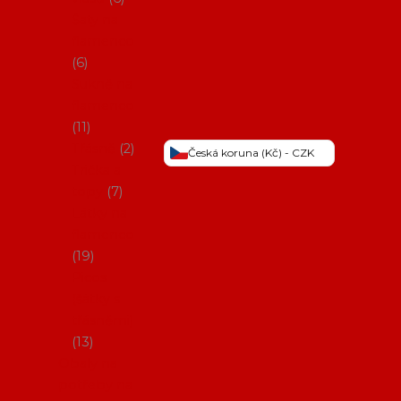
Šaty na
flamenco
6
Sukně na
flamenco
11
Třásně
2
Česká koruna (Kč) - CZK
Trička a
topy
7
Látky na
flamenco
19
Picos
(šátky s
třásněmi)
13
Obaly na
potřeby na