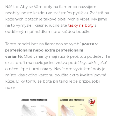
Náš tip: Aby se Vám boty na flamenco navzájem
neobily, noste každou ve zvláštním pytlíčku. Zvláště na
kožených botách je takové obití rychle vidět. My jsme
na to vymysleli krásné, ručně šité
tašky na boty
s
oddělenými přihrádkami pro každou botičku.
Tento model bot na flamenco se vyrábí
pouze v
profesionální nebo extra profesionální
variantě.
Obě varianty mají ručně prošitou podešev. Ta
extra profi má navíc jednu vrstvu podrážky, takže ještě
o něco lépe tlumí nárazy. Navíc pro vyztužení boty je
místo klasického kartonu použita extra kvalitní pevná
kůže. Díky tomu se bota při tanci lépe přizpůsobí
noze.