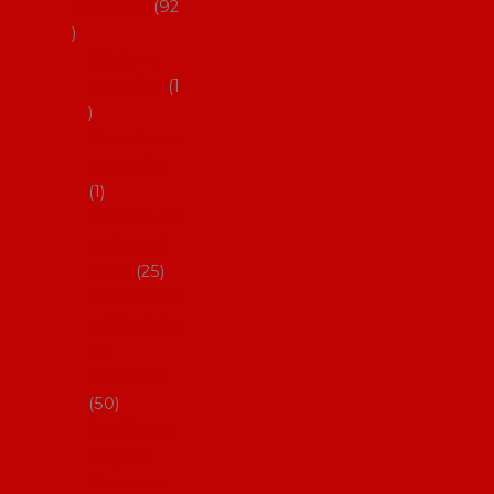
flamenco
92
Obaly na
mantóny
1
Pouzdra na
kastaněty
1
Pouzdra na
malované
vějíře
25
Pouzdra na
velké vějíře
na
flamenco
50
Pytlíčky na
boty na
flamenco