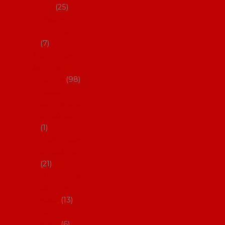
dárky
25
Placky a
připínáčky
7
Flamencový
šatník a
doplňky
98
Batas de
cola (sukně
s vlečkou)
1
Flamencov
é náušnice
21
Hřebínky a
sponky do
vlasů
13
Květiny do
vlasů
6