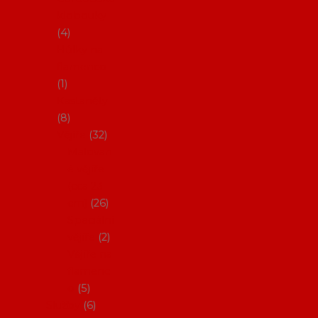
klobouky
4
Hůlky na
flamenco
1
Kastaněty
8
Vějíře
32
Malovan
é vějíře
(cca 23
cm)
26
Speciální
vějíře
2
Vějíře na
flamenc
o
5
Služby
6