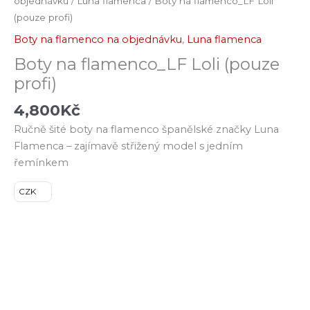
objednávku
/
Luna flamenca
/ Boty na flamenco_LF Loli
(pouze profi)
Boty na flamenco na objednávku
,
Luna flamenca
Boty na flamenco_LF Loli (pouze
profi)
4,800
Kč
Ručně šité boty na flamenco španělské značky Luna
Flamenca – zajímavě střižený model s jedním
řemínkem
CZK