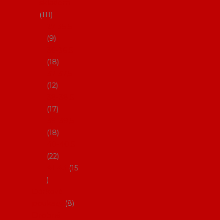
skladem
111
27-35,5
9
36-36,5
18
37-37,5
12
38-38,5
17
39-39,5
18
40-40,5
22
41-43
15
Dárkové
poukazy
8
Drobné