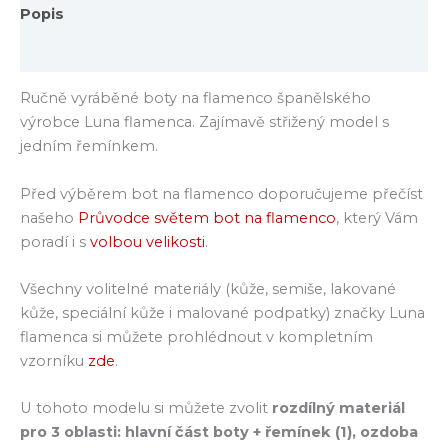
Popis
Hodnocení (0)
Ručně vyráběné boty na flamenco španělského
výrobce Luna flamenca. Zajímavě střižený model s
jedním řemínkem.
Před výběrem bot na flamenco doporučujeme přečíst
našeho
Průvodce světem bot na flamenco
, který Vám
poradí i s
volbou velikosti
.
Všechny volitelné materiály (kůže, semiše, lakované
kůže, speciální kůže i malované podpatky) značky Luna
flamenca si můžete prohlédnout v kompletním
vzorníku
zde
.
U tohoto modelu si můžete zvolit
rozdílný materiál
pro 3 oblasti: hlavní část boty + řemínek (1), ozdoba