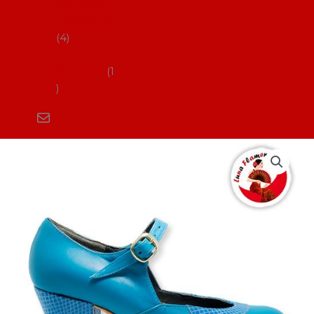
Flamenco
vystoupení
4
Kurzy
flamenca
1
Boty
na
flamenco_LF
Loli
(pouze
profi)
množství