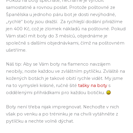
Pokud na boty spěcháte, necháme je vyrobit
samostatně a rovnou poslat. Protože poštovné ze
Španělska u jednoho páru bot je dosti nevýhodné,
„rychlé“ boty jsou dražší. Za rychlejší dodání přirážíme
jen 400 Kč, což je zlomek nákladů na poštovné. Pokud
Vám stačí mít boty do 3 měsíců, objednáme je
společně s dalšími objednávkami, čímž na poštovném
ušetříme.
Náš tip: Aby se Vám boty na flamenco navzájem
neobily, noste každou ve zvláštním pytlíčku. Zvláště na
kožených botách je takové obití rychle vidět. My jsme
na to vymysleli krásné, ručně šité
tašky na boty
s
oddělenými přihrádkami pro každou botičku.
Boty není třeba nijak impregnovat. Nechoďte v nich
však po venku a po tréninku je na chvíli vytáhněte z
pytlíčku a nechte volně dýchat.