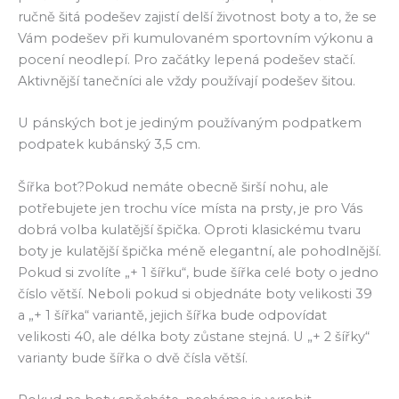
ručně šitá podešev zajistí delší životnost boty a to, že se
Vám podešev při kumulovaném sportovním výkonu a
pocení neodlepí. Pro začátky lepená podešev stačí.
Aktivnější tanečníci ale vždy používají podešev šitou.
U pánských bot je jediným používaným podpatkem
podpatek kubánský 3,5 cm.
Šířka bot?Pokud nemáte obecně širší nohu, ale
potřebujete jen trochu více místa na prsty, je pro Vás
dobrá volba kulatější špička. Oproti klasickému tvaru
boty je kulatější špička méně elegantní, ale pohodlnější.
Pokud si zvolíte „+ 1 šířku“, bude šířka celé boty o jedno
číslo větší. Neboli pokud si objednáte boty velikosti 39
a „+ 1 šířka“ variantě, jejich šířka bude odpovídat
velikosti 40, ale délka boty zůstane stejná. U „+ 2 šířky“
varianty bude šířka o dvě čísla větší.