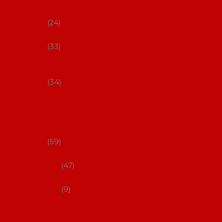
s Coral
24
Artefyl
33
Luna
flamenca
34
Don
flamenc
o - NYNÍ
NELZE!
59
dámsk
é
47
pánsk
é
9
Boty na
flamenco