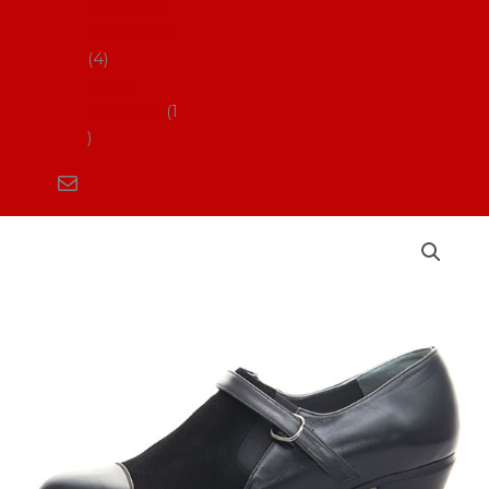
Flamenco
vystoupení
4
Kurzy
flamenca
1
Boty
na
flamenco_DF
Farruca
combinado
caballero
(pánské)
množství