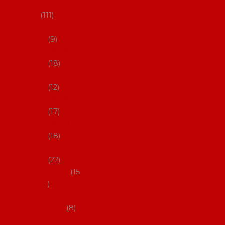
skladem
111
27-35,5
9
36-36,5
18
37-37,5
12
38-38,5
17
39-39,5
18
40-40,5
22
41-43
15
Dárkové
poukazy
8
Drobné