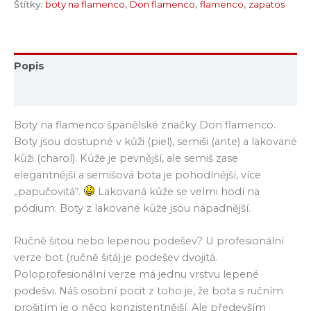
Štítky:
boty na flamenco
,
Don flamenco
,
flamenco
,
zapatos
Popis
Hodnocení (0)
Boty na flamenco španělské značky Don flamenco.
Boty jsou dostupné v kůži (piel), semiši (ante) a lakované
kůži (charol). Kůže je pevnější, ale semiš zase
elegantnější a semišová bota je pohodlnější, více
„papučovitá“.
Lakovaná kůže se velmi hodí na
pódium. Boty z lakované kůže jsou nápadnější.
Ručně šitou nebo lepenou podešev? U profesionální
verze bot (ručně šitá) je podešev dvojitá.
Poloprofesionální verze má jednu vrstvu lepené
podešvi. Náš osobní pocit z toho je, že bota s ručním
prošitím je o něco konzistentnější. Ale především