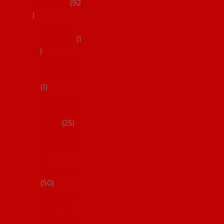
flamenco
92
Obaly na
mantóny
1
Pouzdra na
kastaněty
1
Pouzdra na
malované
vějíře
25
Pouzdra na
velké vějíře
na
flamenco
50
Pytlíčky na
boty na
flamenco