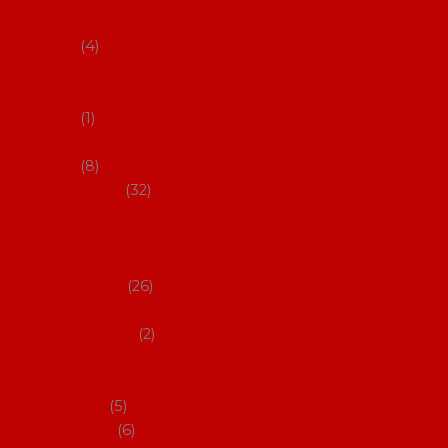
klobouky
4
Hůlky na
flamenco
1
Kastaněty
8
Vějíře
32
Malovan
é vějíře
(cca 23
cm)
26
Speciální
vějíře
2
Vějíře na
flamenc
o
5
Služby
6