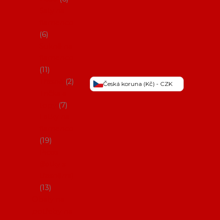
Šaty na
flamenco
6
Sukně na
flamenco
11
Třásně
2
Česká koruna (Kč) - CZK
Trička a
topy
7
Látky na
flamenco
19
Picos
(šátky s
třásněmi)
13
Obaly na
potřeby na