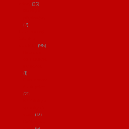
dárky
25
Placky a
připínáčky
7
Flamencový
šatník a
doplňky
98
Batas de
cola (sukně
s vlečkou)
1
Flamencov
é náušnice
21
Hřebínky a
sponky do
vlasů
13
Květiny do
vlasů
6