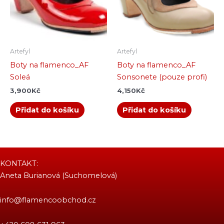
Artefyl
Artefyl
Boty na flamenco_AF
Boty na flamenco_AF
Soleá
Sonsonete (pouze profi)
3,900
Kč
4,150
Kč
Přidat do košíku
Přidat do košíku
KONTAKT:
Aneta Burianová (Suchomelová)
info@flamencoobchod.cz