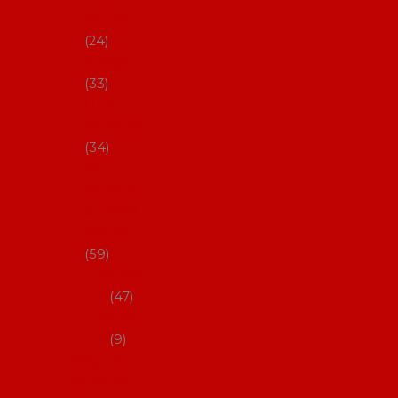
s Coral
24
Artefyl
33
Luna
flamenca
34
Don
flamenc
o - NYNÍ
NELZE!
59
dámsk
é
47
pánsk
é
9
Boty na
flamenco