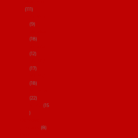
skladem
111
27-35,5
9
36-36,5
18
37-37,5
12
38-38,5
17
39-39,5
18
40-40,5
22
41-43
15
Dárkové
poukazy
8
Drobné