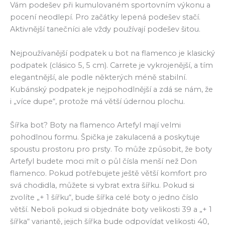
Vám podešev při kumulovaném sportovním výkonu a
pocení neodlepí. Pro začátky lepená podešev stačí.
Aktivnější tanečníci ale vždy používají podešev šitou.
Nejpoužívanější podpatek u bot na flamenco je klasický
podpatek (clásico 5, 5 cm). Carrete je vykrojenější, a tím
elegantnější, ale podle některých méně stabilní.
Kubánský podpatek je nejpohodlnější a zdá se nám, že
i „více dupe“, protože má větší údernou plochu.
Šířka bot? Boty na flamenco Artefyl mají velmi
pohodlnou formu. Špička je zakulacená a poskytuje
spoustu prostoru pro prsty. To může způsobit, že boty
Artefyl budete moci mít o půl čísla menší než Don
flamenco. Pokud potřebujete ještě větší komfort pro
svá chodidla, můžete si vybrat extra šířku. Pokud si
zvolíte „+ 1 šířku“, bude šířka celé boty o jedno číslo
větší. Neboli pokud si objednáte boty velikosti 39 a „+ 1
šířka“ variantě, jejich šířka bude odpovídat velikosti 40,