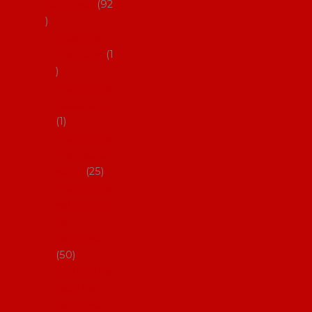
flamenco
92
Obaly na
mantóny
1
Pouzdra na
kastaněty
1
Pouzdra na
malované
vějíře
25
Pouzdra na
velké vějíře
na
flamenco
50
Pytlíčky na
boty na
flamenco