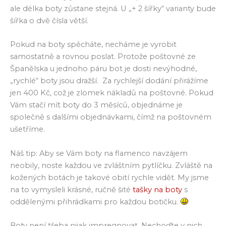
ale délka boty zůstane stejná. U „+ 2 šířky“ varianty bude
šířka o dvě čísla větší.
Pokud na boty spěcháte, necháme je vyrobit
samostatně a rovnou poslat. Protože poštovné ze
Španělska u jednoho páru bot je dosti nevýhodné,
„rychlé“ boty jsou dražší. Za rychlejší dodání přirážíme
jen 400 Kč, což je zlomek nákladů na poštovné. Pokud
Vám stačí mít boty do 3 měsíců, objednáme je
společně s dalšími objednávkami, čímž na poštovném
ušetříme.
Náš tip: Aby se Vám boty na flamenco navzájem
neobily, noste každou ve zvláštním pytlíčku. Zvláště na
kožených botách je takové obití rychle vidět. My jsme
na to vymysleli krásné, ručně šité
tašky na boty
s
oddělenými přihrádkami pro každou botičku.
Boty není třeba nijak impregnovat. Nechoďte v nich