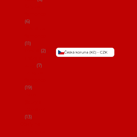
Šaty na
flamenco
6
Sukně na
flamenco
11
Třásně
2
Česká koruna (Kč) - CZK
Trička a
topy
7
Látky na
flamenco
19
Picos
(šátky s
třásněmi)
13
Obaly na
potřeby na