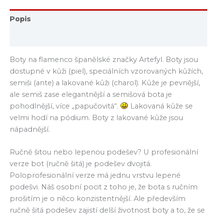
Popis
Hodnocení (0)
Boty na flamenco španělské značky Artefyl. Boty jsou
dostupné v kůži (piel), speciálních vzorovaných kůžích,
semiši (ante) a lakované kůži (charol). Kůže je pevnější,
ale semiš zase elegantnější a semišová bota je
pohodlnější, více „papučovitá“.
Lakovaná kůže se
velmi hodí na pódium. Boty z lakované kůže jsou
nápadnější.
Ručně šitou nebo lepenou podešev? U profesionální
verze bot (ručně šitá) je podešev dvojitá.
Poloprofesionální verze má jednu vrstvu lepené
podešvi. Náš osobní pocit z toho je, že bota s ručním
prošitím je o něco konzistentnější. Ale především
ručně šitá podešev zajistí delší životnost boty a to, že se