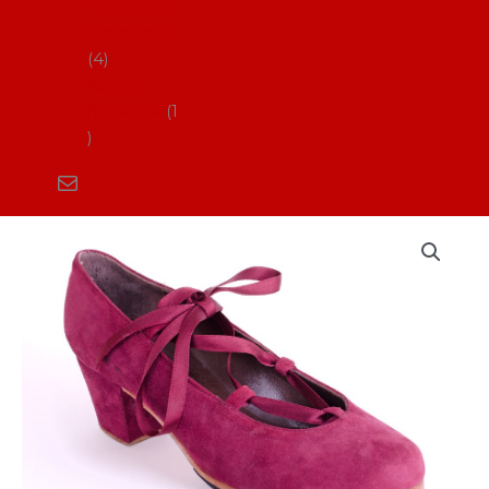
Flamenco
vystoupení
4
Kurzy
flamenca
1
Boty
na
flamenco_AF
Caňa
(pouze
profi)
množství