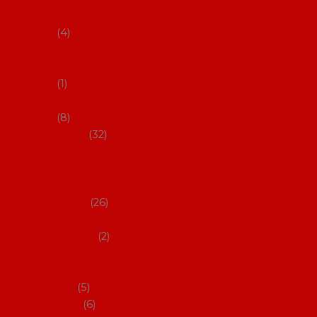
klobouky
4
Hůlky na
flamenco
1
Kastaněty
8
Vějíře
32
Malovan
é vějíře
(cca 23
cm)
26
Speciální
vějíře
2
Vějíře na
flamenc
o
5
Služby
6