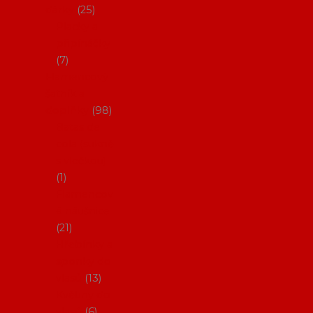
dárky
25
Placky a
připínáčky
7
Flamencový
šatník a
doplňky
98
Batas de
cola (sukně
s vlečkou)
1
Flamencov
é náušnice
21
Hřebínky a
sponky do
vlasů
13
Květiny do
vlasů
6