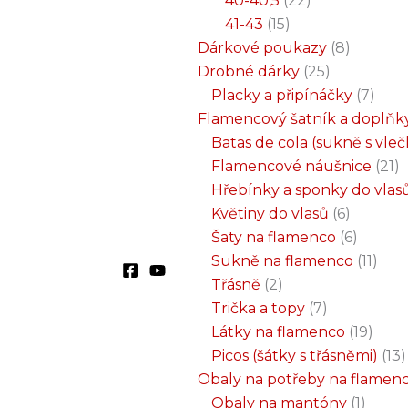
40-40,5
22
41-43
15
Dárkové poukazy
8
Drobné dárky
25
Placky a připínáčky
7
Flamencový šatník a doplňk
Batas de cola (sukně s vle
Flamencové náušnice
21
Hřebínky a sponky do vlas
Květiny do vlasů
6
Šaty na flamenco
6
Sukně na flamenco
11
Třásně
2
Trička a topy
7
Látky na flamenco
19
Picos (šátky s třásněmi)
13
Obaly na potřeby na flamen
Obaly na mantóny
1