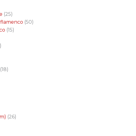
e
25
a flamenco
50
nco
15
18
cm)
26