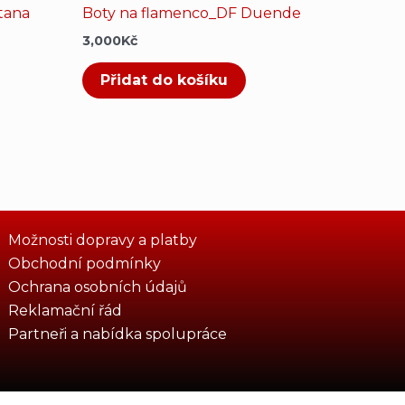
tana
Boty na flamenco_DF Duende
3,000
Kč
Přidat do košíku
Možnosti dopravy a platby
Obchodní podmínky
Ochrana osobních údajů
Reklamační řád
Partneři a nabídka spolupráce