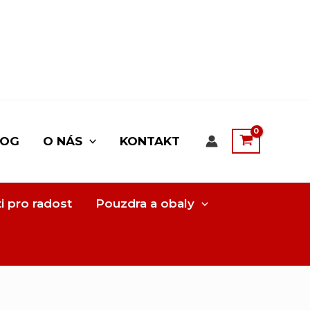
LOG
O NÁS
KONTAKT
i pro radost
Pouzdra a obaly