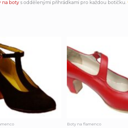
y na boty
s oddělenými přihrádkami pro každou botičku.
lamenco
Boty na flamenco