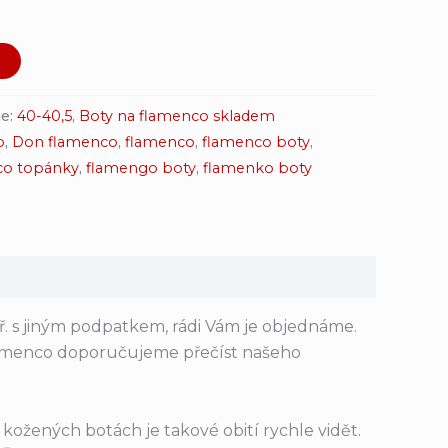
u
ie:
40-40,5
,
Boty na flamenco skladem
o
,
Don flamenco
,
flamenco
,
flamenco boty
,
co topánky
,
flamengo boty
,
flamenko boty
ř. s jiným podpatkem, rádi Vám je objednáme.
lamenco doporučujeme přečíst našeho
kožených botách je takové obití rychle vidět.