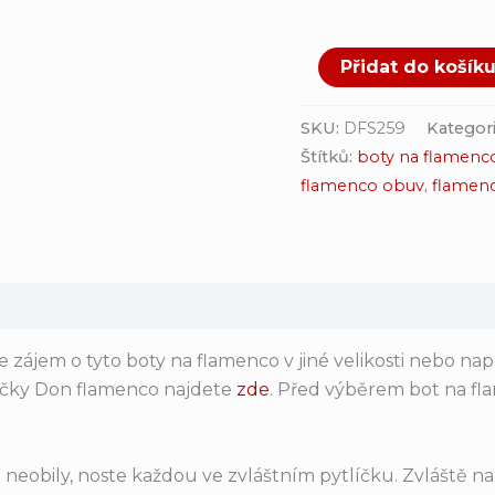
Přidat do košík
SKU:
DFS259
Kategor
Štítků:
boty na flamenc
flamenco obuv
,
flamen
zájem o tyto boty na flamenco v jiné velikosti nebo nap
čky Don flamenco najdete
zde
. Před výběrem bot na f
neobily, noste každou ve zvláštním pytlíčku. Zvláště na 