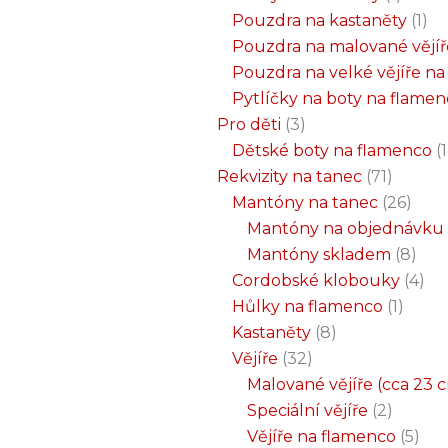
Pouzdra na kastaněty
1
Pouzdra na malované vějíř
Pouzdra na velké vějíře n
Pytlíčky na boty na flame
Pro děti
3
Dětské boty na flamenco
1
Rekvizity na tanec
71
Mantóny na tanec
26
Mantóny na objednávku
Mantóny skladem
8
Cordobské klobouky
4
Hůlky na flamenco
1
Kastaněty
8
Vějíře
32
Malované vějíře (cca 23 
Speciální vějíře
2
Vějíře na flamenco
5