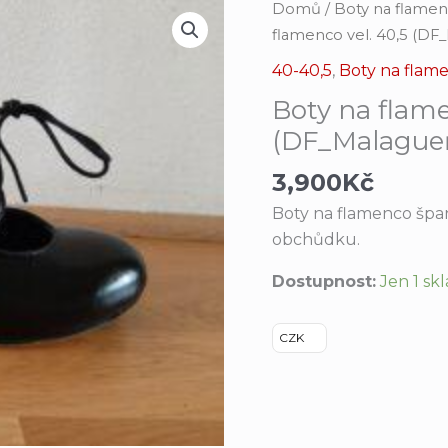
Boty
Domů
/
Boty na flame
na
flamenco vel. 40,5 (DF
flamenco
40-40,5
,
Boty na flam
vel.
Boty na flame
40,5
(DF_Malague
(DF_Malagueňa)
množství
3,900
Kč
Boty na flamenco špa
obchůdku.
Dostupnost:
Jen 1 s
CZK