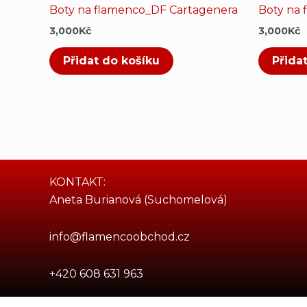
Boty na flamenco_DF Cartagenera
Boty na
3,000
Kč
3,000
Kč
Přidat do košíku
Přida
KONTAKT:
Aneta Burianová (Suchomelová)
info@flamencoobchod.cz
+420 608 631 963