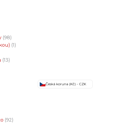
y
98
čkou)
1
ů
13
Česká koruna (Kč) - CZK
co
92