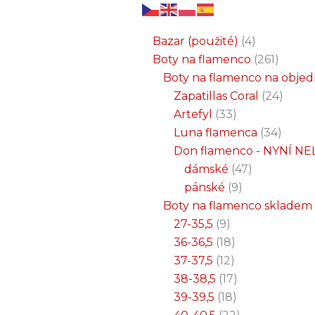
6
3
2
32
15
9
12
18
33
18
8
17
22
9
47
7
25
4
1
8
6
6
71
2
261
34
1
24
1
19
7
26
11
8
5
4
1
4
21
1
produktů
produkty
produkty
produktů
produktů
produktů
produktů
produktů
produktů
produktů
produktů
produktů
produktů
produktů
produktů
produktů
produktů
produkty
produkt
produkt
produkt
produk
produk
produk
produ
produ
produ
produ
produ
prod
prod
prod
prod
pro
pro
pro
pr
pr
p
Bazar (použité)
4
Boty na flamenco
261
Boty na flamenco na obje
Zapatillas Coral
24
Artefyl
33
Luna flamenca
34
Don flamenco - NYNÍ NE
dámské
47
pánské
9
Boty na flamenco skladem
27-35,5
9
36-36,5
18
37-37,5
12
38-38,5
17
39-39,5
18