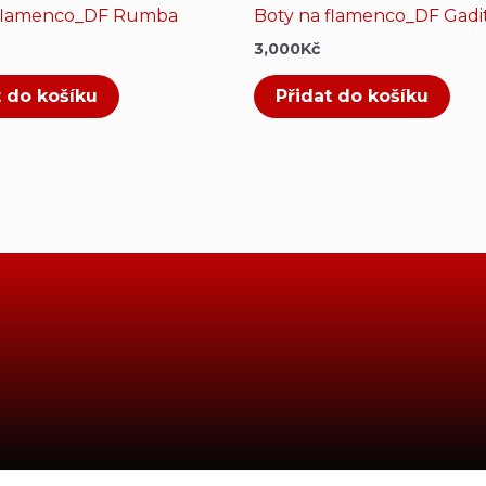
 flamenco_DF Rumba
Boty na flamenco_DF Gadi
3,000
Kč
t do košíku
Přidat do košíku