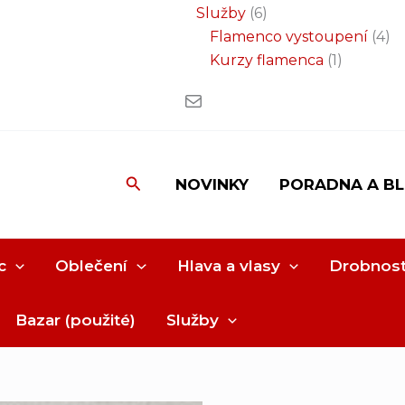
Služby
6
Flamenco vystoupení
4
Kurzy flamenca
1
Hledat
NOVINKY
PORADNA A B
c
Oblečení
Hlava a vlasy
Drobnost
Bazar (použité)
Služby