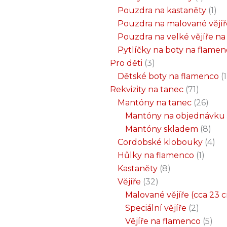
Pouzdra na kastaněty
1
Pouzdra na malované vějíř
Pouzdra na velké vějíře n
Pytlíčky na boty na flame
Pro děti
3
Dětské boty na flamenco
1
Rekvizity na tanec
71
Mantóny na tanec
26
Mantóny na objednávku
Mantóny skladem
8
Cordobské klobouky
4
Hůlky na flamenco
1
Kastaněty
8
Vějíře
32
Malované vějíře (cca 23 
Speciální vějíře
2
Vějíře na flamenco
5