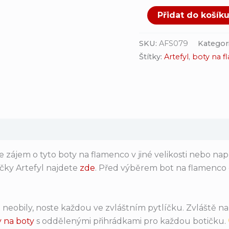
Přidat do košík
SKU:
AFS079
Kategor
Štítky:
Artefyl
,
boty na 
zájem o tyto boty na flamenco v jiné velikosti nebo nap
ky Artefyl najdete
zde
. Před výběrem bot na flamenc
neobily, noste každou ve zvláštním pytlíčku. Zvláště na 
y na boty
s oddělenými přihrádkami pro každou botičku.