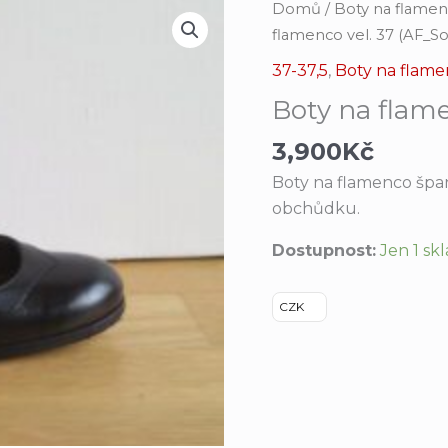
Boty
Domů
/
Boty na flame
na
flamenco vel. 37 (AF_So
flamenco
37-37,5
,
Boty na flam
vel.
Boty na flame
37
(AF_Soleá)
3,900
Kč
množství
Boty na flamenco špa
obchůdku.
Dostupnost:
Jen 1 s
CZK