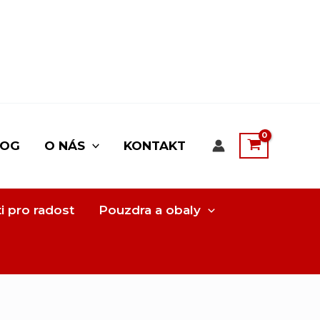
LOG
O NÁS
KONTAKT
i pro radost
Pouzdra a obaly