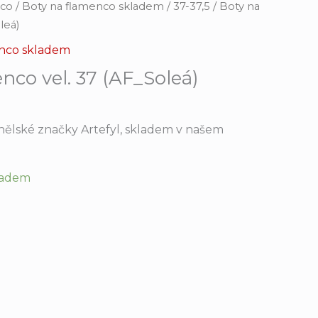
nco
/
Boty na flamenco skladem
/
37-37,5
/ Boty na
leá)
enco skladem
nco vel. 37 (AF_Soleá)
nělské značky Artefyl, skladem v našem
kladem