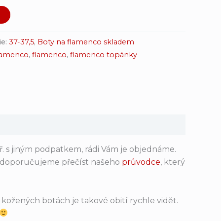
u
ie:
37-37,5
,
Boty na flamenco skladem
flamenco
,
flamenco
,
flamenco topánky
ř. s jiným podpatkem, rádi Vám je objednáme.
o doporučujeme přečíst našeho
průvodce
, který
kožených botách je takové obití rychle vidět.