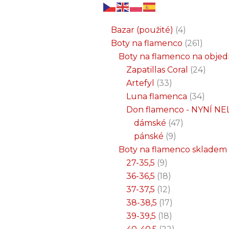
6
3
2
32
15
9
12
18
33
18
8
17
22
9
47
7
25
4
1
8
6
6
71
2
261
34
1
24
1
19
7
26
11
8
5
4
1
4
21
1
produktů
produkty
produkty
produktů
produktů
produktů
produktů
produktů
produktů
produktů
produktů
produktů
produktů
produktů
produktů
produktů
produktů
produkty
produkt
produkt
produkt
produk
produk
produk
produ
produ
produ
produ
produ
prod
prod
prod
prod
pro
pro
pro
pr
pr
p
Bazar (použité)
4
Boty na flamenco
261
Boty na flamenco na obje
Zapatillas Coral
24
Artefyl
33
Luna flamenca
34
Don flamenco - NYNÍ NE
dámské
47
pánské
9
Boty na flamenco skladem
27-35,5
9
36-36,5
18
37-37,5
12
38-38,5
17
39-39,5
18