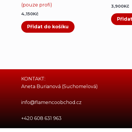
(pouze profi)
3,900
Kč
4,150
Kč
Přida
Přidat do košíku
KONTAKT:
Aneta Burianová (Suchomelová)
info@flamencoobchod.cz
+420 608 631 963