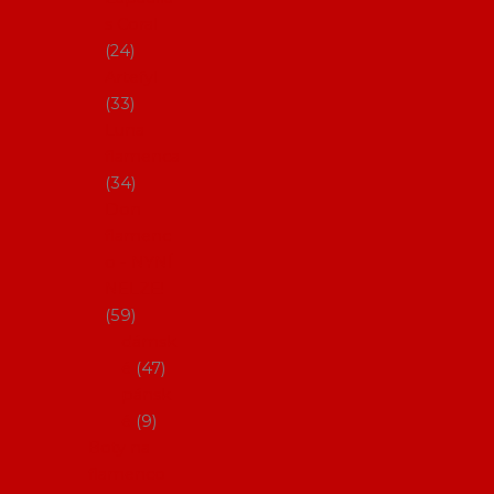
s Coral
24
Artefyl
33
Luna
flamenca
34
Don
flamenc
o - NYNÍ
NELZE!
59
dámsk
é
47
pánsk
é
9
Boty na
flamenco