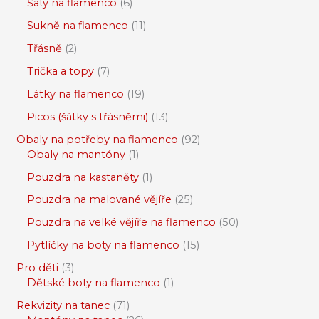
Šaty na flamenco
6
Sukně na flamenco
11
Třásně
2
Trička a topy
7
Látky na flamenco
19
Picos (šátky s třásněmi)
13
Obaly na potřeby na flamenco
92
Obaly na mantóny
1
Pouzdra na kastaněty
1
Pouzdra na malované vějíře
25
Pouzdra na velké vějíře na flamenco
50
Pytlíčky na boty na flamenco
15
Pro děti
3
Dětské boty na flamenco
1
Rekvizity na tanec
71