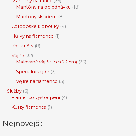
Mantóny na tanec
26
Mantóny na objednávku
18
Mantóny skladem
8
Cordobské klobouky
4
Hůlky na flamenco
1
Kastaněty
8
Vějíře
32
Malované vějíře (cca 23 cm)
26
Speciální vějíře
2
Vějíře na flamenco
5
Služby
6
Flamenco vystoupení
4
Kurzy flamenca
1
Nejnovější: