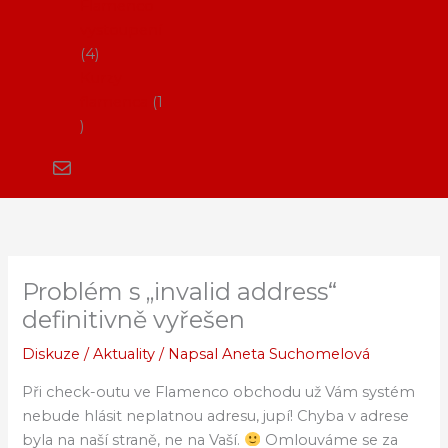
Flamenco
vystoupení
4
Kurzy
flamenca
1
Problém s „invalid address“
definitivně vyřešen
Diskuze
/
Aktuality
/ Napsal
Aneta Suchomelová
Při check-outu ve Flamenco obchodu už Vám systém
nebude hlásit neplatnou adresu, jupí! Chyba v adrese
byla na naší straně, ne na Vaší.
Omlouváme se za