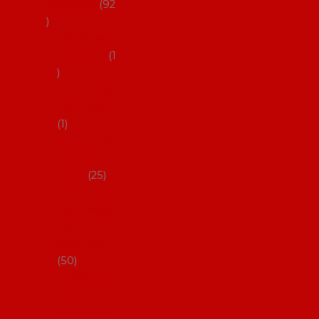
flamenco
92
Obaly na
mantóny
1
Pouzdra na
kastaněty
1
Pouzdra na
malované
vějíře
25
Pouzdra na
velké vějíře
na
flamenco
50
Pytlíčky na
boty na
flamenco