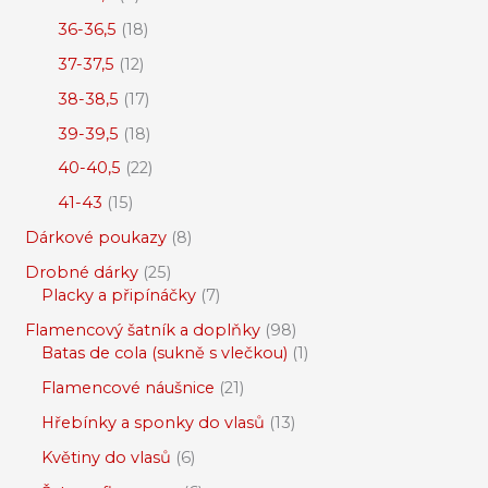
36-36,5
18
37-37,5
12
38-38,5
17
39-39,5
18
40-40,5
22
41-43
15
Dárkové poukazy
8
Drobné dárky
25
Placky a připínáčky
7
Flamencový šatník a doplňky
98
Batas de cola (sukně s vlečkou)
1
Flamencové náušnice
21
Hřebínky a sponky do vlasů
13
Květiny do vlasů
6