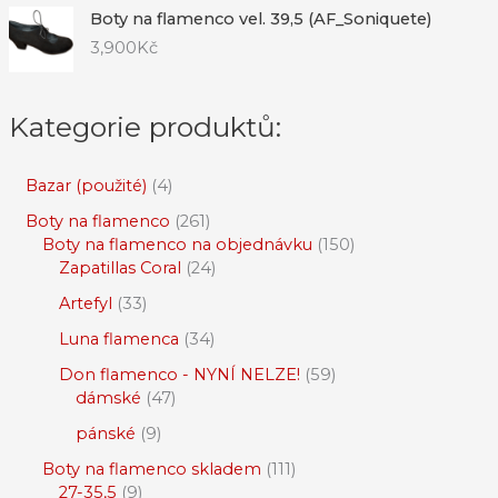
Boty na flamenco vel. 39,5 (AF_Soniquete)
3,900
Kč
Kategorie produktů:
Bazar (použité)
4
Boty na flamenco
261
Boty na flamenco na objednávku
150
Zapatillas Coral
24
Artefyl
33
Luna flamenca
34
Don flamenco - NYNÍ NELZE!
59
dámské
47
pánské
9
Boty na flamenco skladem
111
27-35,5
9