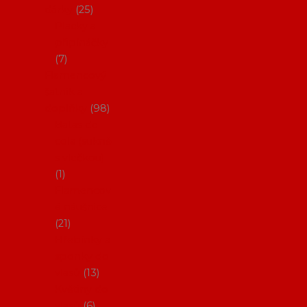
dárky
25
Placky a
připínáčky
7
Flamencový
šatník a
doplňky
98
Batas de
cola (sukně
s vlečkou)
1
Flamencov
é náušnice
21
Hřebínky a
sponky do
vlasů
13
Květiny do
vlasů
6