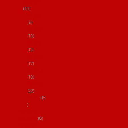
skladem
111
27-35,5
9
36-36,5
18
37-37,5
12
38-38,5
17
39-39,5
18
40-40,5
22
41-43
15
Dárkové
poukazy
8
Drobné