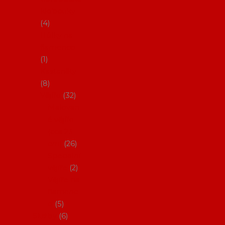
klobouky
4
Hůlky na
flamenco
1
Kastaněty
8
Vějíře
32
Malovan
é vějíře
(cca 23
cm)
26
Speciální
vějíře
2
Vějíře na
flamenc
o
5
Služby
6