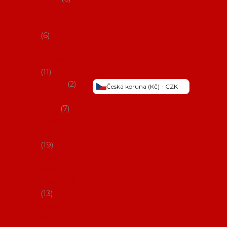
Šaty na
flamenco
6
Sukně na
flamenco
11
Třásně
2
Česká koruna (Kč) - CZK
Trička a
topy
7
Látky na
flamenco
19
Picos
(šátky s
třásněmi)
13
Obaly na
potřeby na