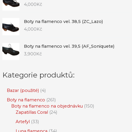
4,000
Kč
Boty na flamenco vel. 38,5 (ZC_Lazo)
4,000
Kč
Boty na flamenco vel. 39,5 (AF_Soniquete)
3,900
Kč
Kategorie produktů:
Bazar (použité)
4
Boty na flamenco
261
Boty na flamenco na objednávku
150
Zapatillas Coral
24
Artefyl
33
Luna flamenca
34