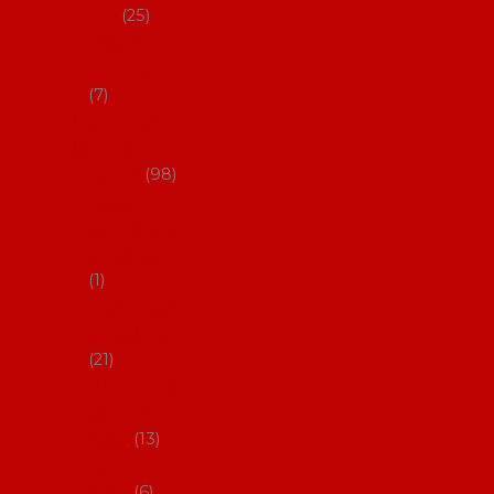
dárky
25
Placky a
připínáčky
7
Flamencový
šatník a
doplňky
98
Batas de
cola (sukně
s vlečkou)
1
Flamencov
é náušnice
21
Hřebínky a
sponky do
vlasů
13
Květiny do
vlasů
6