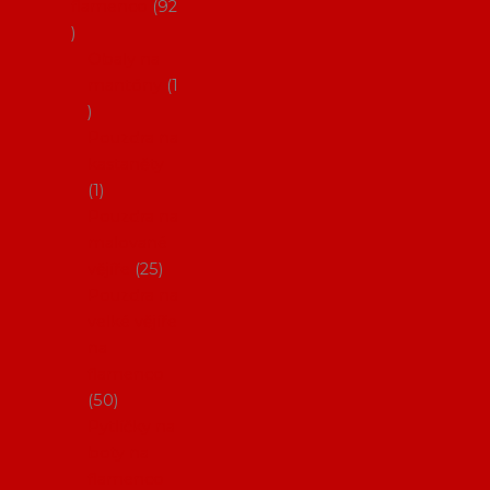
flamenco
92
Obaly na
mantóny
1
Pouzdra na
kastaněty
1
Pouzdra na
malované
vějíře
25
Pouzdra na
velké vějíře
na
flamenco
50
Pytlíčky na
boty na
flamenco