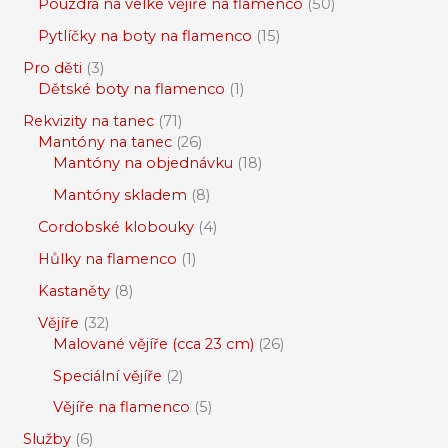
Pouzdra na velké vějíře na flamenco
50
Pytlíčky na boty na flamenco
15
Pro děti
3
Dětské boty na flamenco
1
Rekvizity na tanec
71
Mantóny na tanec
26
Mantóny na objednávku
18
Mantóny skladem
8
Cordobské klobouky
4
Hůlky na flamenco
1
Kastaněty
8
Vějíře
32
Malované vějíře (cca 23 cm)
26
Speciální vějíře
2
Vějíře na flamenco
5
Služby
6