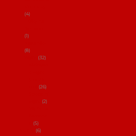
klobouky
4
Hůlky na
flamenco
1
Kastaněty
8
Vějíře
32
Malovan
é vějíře
(cca 23
cm)
26
Speciální
vějíře
2
Vějíře na
flamenc
o
5
Služby
6