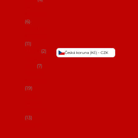
Šaty na
flamenco
6
Sukně na
flamenco
11
Třásně
2
Česká koruna (Kč) - CZK
Trička a
topy
7
Látky na
flamenco
19
Picos
(šátky s
třásněmi)
13
Obaly na
potřeby na