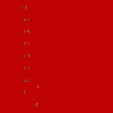
skladem
111
27-35,5
9
36-36,5
18
37-37,5
12
38-38,5
17
39-39,5
18
40-40,5
22
41-43
15
Dárkové
poukazy
8
Drobné