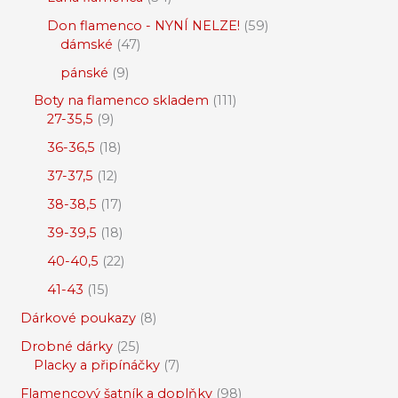
Don flamenco - NYNÍ NELZE!
59
dámské
47
pánské
9
Boty na flamenco skladem
111
27-35,5
9
36-36,5
18
37-37,5
12
38-38,5
17
39-39,5
18
40-40,5
22
41-43
15
Dárkové poukazy
8
Drobné dárky
25
Placky a připínáčky
7
Flamencový šatník a doplňky
98