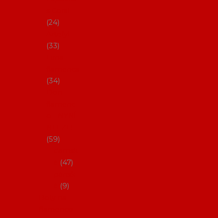
s Coral
24
Artefyl
33
Luna
flamenca
34
Don
flamenc
o - NYNÍ
NELZE!
59
dámsk
é
47
pánsk
é
9
Boty na
flamenco