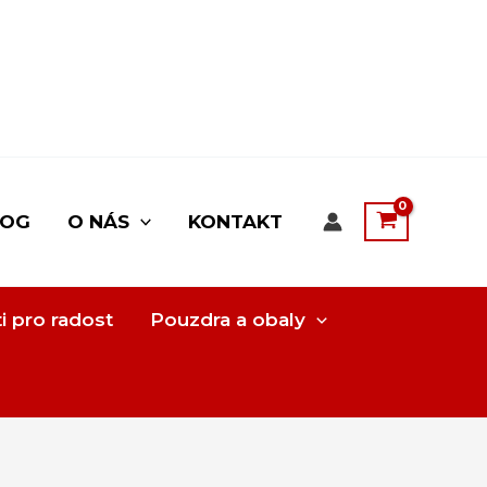
LOG
O NÁS
KONTAKT
i pro radost
Pouzdra a obaly