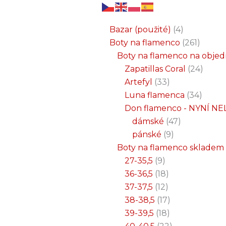
6
3
2
32
15
9
12
18
33
18
8
17
22
9
47
7
25
4
1
8
6
6
71
2
261
34
1
24
1
19
7
26
11
8
5
4
1
4
21
1
produktů
produkty
produkty
produktů
produktů
produktů
produktů
produktů
produktů
produktů
produktů
produktů
produktů
produktů
produktů
produktů
produktů
produkty
produkt
produkt
produkt
produk
produk
produk
produ
produ
produ
produ
produ
prod
prod
prod
prod
pro
pro
pro
pr
pr
p
Bazar (použité)
4
Boty na flamenco
261
Boty na flamenco na obje
Zapatillas Coral
24
Artefyl
33
Luna flamenca
34
Don flamenco - NYNÍ NE
dámské
47
pánské
9
Boty na flamenco skladem
27-35,5
9
36-36,5
18
37-37,5
12
38-38,5
17
39-39,5
18