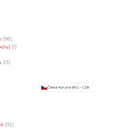
y
98
čkou)
1
ů
13
Česká koruna (Kč) - CZK
co
92