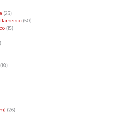
e
25
a flamenco
50
nco
15
18
cm)
26