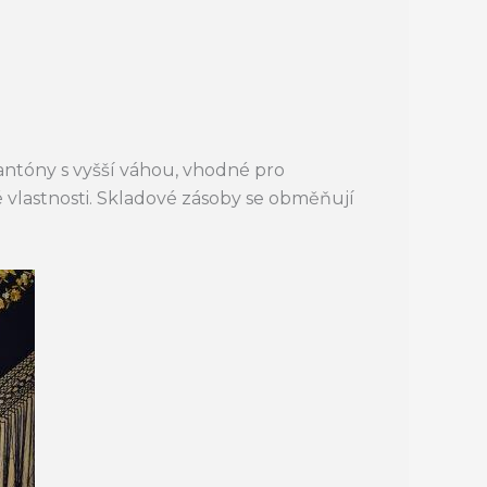
ntóny s vyšší váhou, vhodné pro
vé vlastnosti. Skladové zásoby se obměňují