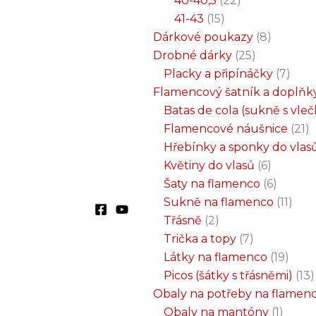
40-40,5
22
41-43
15
Dárkové poukazy
8
Drobné dárky
25
Placky a připínáčky
7
Flamencový šatník a doplňk
Batas de cola (sukně s vle
Flamencové náušnice
21
Hřebínky a sponky do vlas
Květiny do vlasů
6
Šaty na flamenco
6
Sukně na flamenco
11
Třásně
2
Trička a topy
7
Látky na flamenco
19
Picos (šátky s třásněmi)
13
Obaly na potřeby na flamen
Obaly na mantóny
1