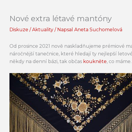
Nové extra létavé mantóny
Diskuze
/
Aktuality
/ Napsal
Aneta Suchomelová
Od prosince 2021 nově naskladňujeme prémiové ma
náročnější tanečnice, které hledají ty nejlepší leto
někdy na denní bázi, tak občas
koukněte
, co máme.