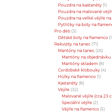
Pouzdra na kastaněty
1
Pouzdra na malované vějíř
Pouzdra na velké vějíře n
Pytlíčky na boty na flame
Pro děti
3
Dětské boty na flamenco
1
Rekvizity na tanec
71
Mantóny na tanec
26
Mantóny na objednávku
Mantóny skladem
8
Cordobské klobouky
4
Hůlky na flamenco
1
Kastaněty
8
Vějíře
32
Malované vějíře (cca 23 
Speciální vějíře
2
Vějíře na flamenco
5