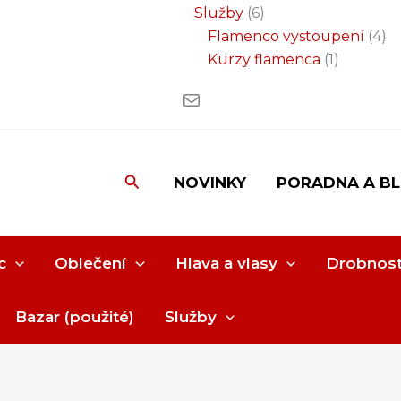
Služby
6
Flamenco vystoupení
4
Kurzy flamenca
1
Hledat
NOVINKY
PORADNA A B
c
Oblečení
Hlava a vlasy
Drobnost
Bazar (použité)
Služby