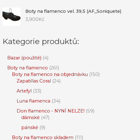
Boty na flamenco vel. 39,5 (AF_Soniquete)
3,900
Kč
Kategorie produktů:
Bazar (použité)
4
Boty na flamenco
261
Boty na flamenco na objednávku
150
Zapatillas Coral
24
Artefyl
33
Luna flamenca
34
Don flamenco - NYNÍ NELZE!
59
dámské
47
pánské
9
Boty na flamenco skladem
111