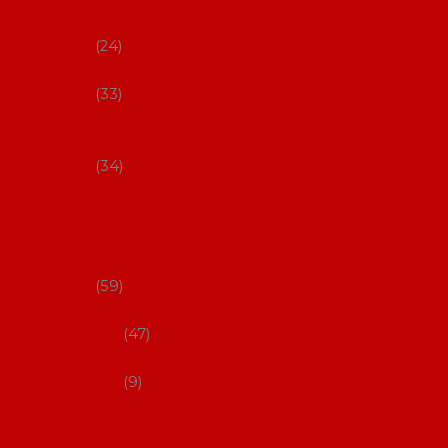
s Coral
24
Artefyl
33
Luna
flamenca
34
Don
flamenc
o - NYNÍ
NELZE!
59
dámsk
é
47
pánsk
é
9
Boty na
flamenco