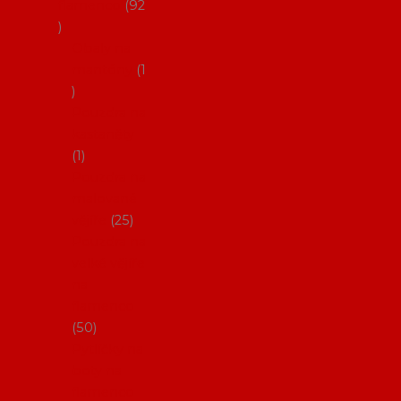
flamenco
92
Obaly na
mantóny
1
Pouzdra na
kastaněty
1
Pouzdra na
malované
vějíře
25
Pouzdra na
velké vějíře
na
flamenco
50
Pytlíčky na
boty na
flamenco