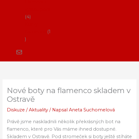
Flamenco
vystoupení
4
Kurzy
flamenca
1
Nové boty na flamenco skladem v
Ostravě
Diskuze
/
Aktuality
/ Napsal
Aneta Suchomelová
Právě jsme naskladnili několik překrásných bot na
flamenco, které pro Vás máme ihned dostupné.
Skladem v Ostravě. Pod stromeček si boty ještě stíháte