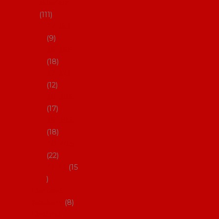
skladem
111
27-35,5
9
36-36,5
18
37-37,5
12
38-38,5
17
39-39,5
18
40-40,5
22
41-43
15
Dárkové
poukazy
8
Drobné