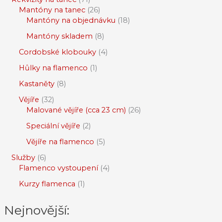
Mantóny na tanec
26
Mantóny na objednávku
18
Mantóny skladem
8
Cordobské klobouky
4
Hůlky na flamenco
1
Kastaněty
8
Vějíře
32
Malované vějíře (cca 23 cm)
26
Speciální vějíře
2
Vějíře na flamenco
5
Služby
6
Flamenco vystoupení
4
Kurzy flamenca
1
Nejnovější: