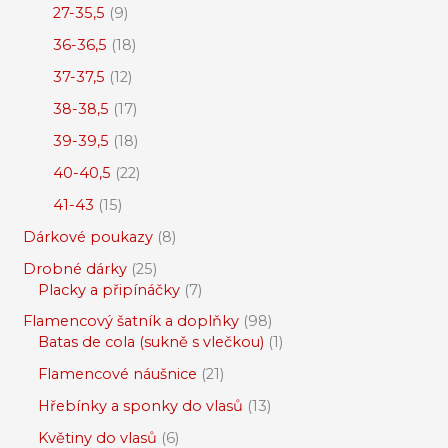
27-35,5
9
36-36,5
18
37-37,5
12
38-38,5
17
39-39,5
18
40-40,5
22
41-43
15
Dárkové poukazy
8
Drobné dárky
25
Placky a připínáčky
7
Flamencový šatník a doplňky
98
Batas de cola (sukně s vlečkou)
1
Flamencové náušnice
21
Hřebínky a sponky do vlasů
13
Květiny do vlasů
6