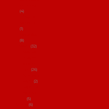
klobouky
4
Hůlky na
flamenco
1
Kastaněty
8
Vějíře
32
Malovan
é vějíře
(cca 23
cm)
26
Speciální
vějíře
2
Vějíře na
flamenc
o
5
Služby
6