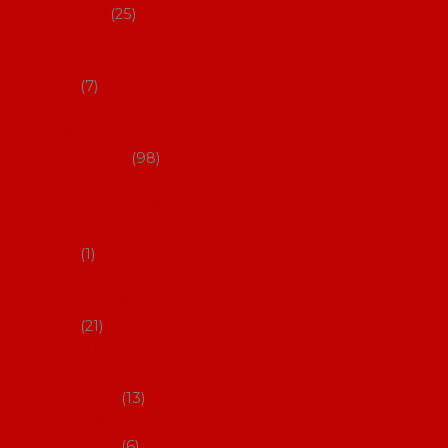
dárky
25
Placky a
připínáčky
7
Flamencový
šatník a
doplňky
98
Batas de
cola (sukně
s vlečkou)
1
Flamencov
é náušnice
21
Hřebínky a
sponky do
vlasů
13
Květiny do
vlasů
6