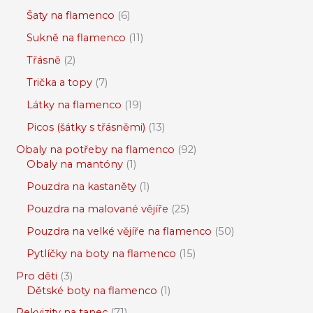
Šaty na flamenco
6
Sukně na flamenco
11
Třásně
2
Trička a topy
7
Látky na flamenco
19
Picos (šátky s třásněmi)
13
Obaly na potřeby na flamenco
92
Obaly na mantóny
1
Pouzdra na kastaněty
1
Pouzdra na malované vějíře
25
Pouzdra na velké vějíře na flamenco
50
Pytlíčky na boty na flamenco
15
Pro děti
3
Dětské boty na flamenco
1
Rekvizity na tanec
71