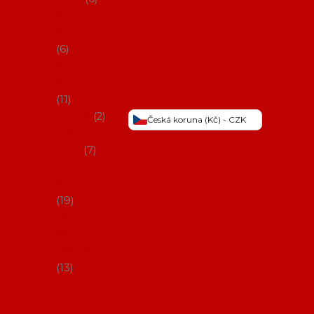
Šaty na
flamenco
6
Sukně na
flamenco
11
Třásně
2
Česká koruna (Kč) - CZK
Trička a
topy
7
Látky na
flamenco
19
Picos
(šátky s
třásněmi)
13
Obaly na
potřeby na